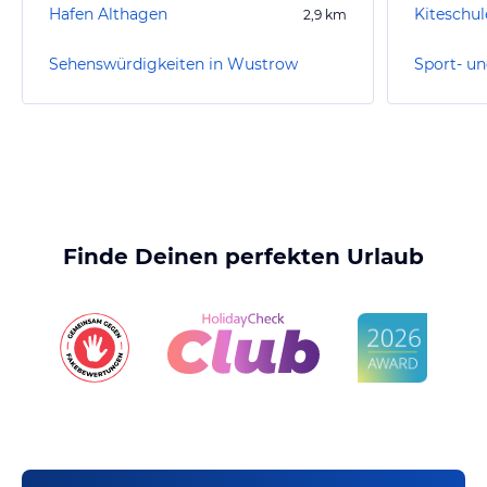
Hafen Althagen
Kiteschul
2,9
km
Sehenswürdigkeiten in Wustrow
Finde Deinen perfekten Urlaub