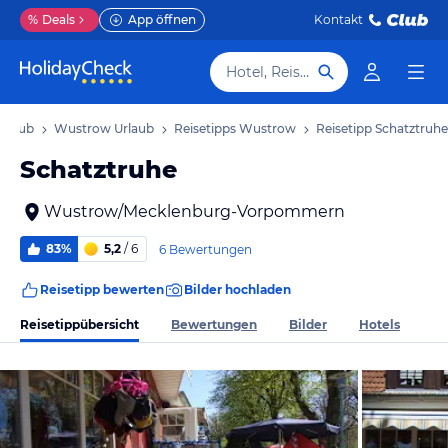
%
Deals
App öffnen
Kontakt
Hotel, Reiseziel
rlaub
Wustrow Urlaub
Reisetipps Wustrow
Reisetipp Schatztruhe
Schatztruhe
Wustrow/Mecklenburg-Vorpommern
83%
5,2
/ 6
6 Bewertungen
Reisetipp bewerten
Bilder hochladen
Reisetippübersicht
Bewertungen
Bilder
Hotels