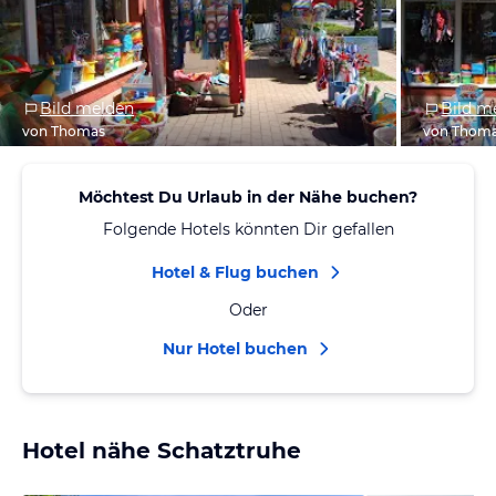
Bild melden
Bild m
von Thomas
von Thom
Möchtest Du Urlaub in der Nähe buchen?
Folgende Hotels könnten Dir gefallen
Hotel & Flug buchen
Oder
Nur Hotel buchen
Hotel nähe Schatztruhe