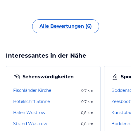
Alle Bewertungen (6)
Interessantes in der Nähe
Sehenswürdigkeiten
Spor
Fischländer Kirche
0,7
km
Hotelschiff Stinne
Zeesboot
0,7
km
Hafen Wustrow
Kunstpfa
0,8
km
Strand Wustrow
Boddenru
0,8
km