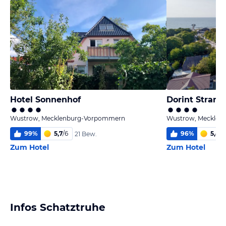
Hotel Sonnenhof
Wustrow, Mecklenburg-Vorpommern
Wustrow, Mecklen
99
%
5,7
/
6
96
%
5,4
/
6
21 Bew.
Zum Hotel
Zum Hotel
Infos Schatztruhe