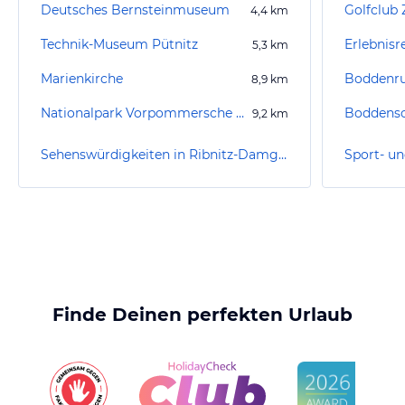
Deutsches Bernsteinmuseum
Golfclub 
4,4
km
Technik-Museum Pütnitz
5,3
km
Marienkirche
Boddenru
8,9
km
Nationalpark Vorpommersche Boddenlandschaft
9,2
km
Sehenswürdigkeiten in Ribnitz-Damgarten
Finde Deinen perfekten Urlaub