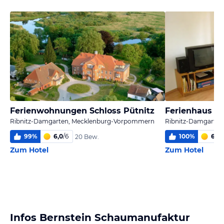
Ferienwohnungen Schloss Pütnitz
Ferienhaus am
Ribnitz-Damgarten, Mecklenburg-Vorpommern
Ribnitz-Damgarte
99
%
6,0
/
6
100
%
6
/
6
20 Bew.
Zum Hotel
Zum Hotel
Infos Bernstein Schaumanufaktur