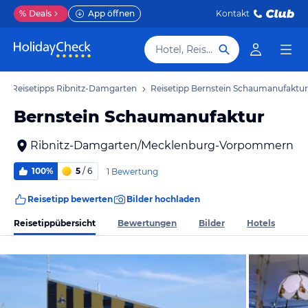
%
Deals
App öffnen
Kontakt
Hotel, Reiseziel
Reisetipps Ribnitz-Damgarten
Reisetipp Bernstein Schaumanufaktur
Bernstein Schaumanufaktur
Ribnitz-Damgarten/Mecklenburg-Vorpommern
100%
5
/ 6
1 Bewertung
Reisetipp bewerten
Bilder hochladen
Reisetippübersicht
Bewertungen
Bilder
Hotels