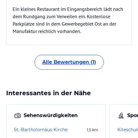
Ein kleines Restaurant im Eingangsbereich lädt nach
dem Rundgang zum Verweilen ein. Kostenlose
Parkplätze sind in dem Gewerbegebiet Ost an der
Manufaktur reichlich vorhanden.
Alle Bewertungen (1)
Interessantes in der Nähe
Sehenswürdigkeiten
Spor
St.-Bartholomäus-Kirche
Kiteschul
1,5
km