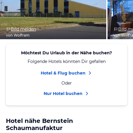
Bild melden
Bild m
von Wolfram
von Wolfr
Möchtest Du Urlaub in der Nähe buchen?
Folgende Hotels könnten Dir gefallen
Hotel & Flug buchen
Oder
Nur Hotel buchen
Hotel nähe Bernstein
Schaumanufaktur