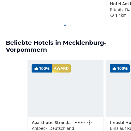
Hotel Am
Ribnitz-D
1,4km
Beliebte Hotels in Mecklenburg-
Vorpommern
100%
100%
AWARD
Aparthotel Strandhus Familie Herrgott
freustil Ho
Ahlbeck, Deutschland
Binz auf R