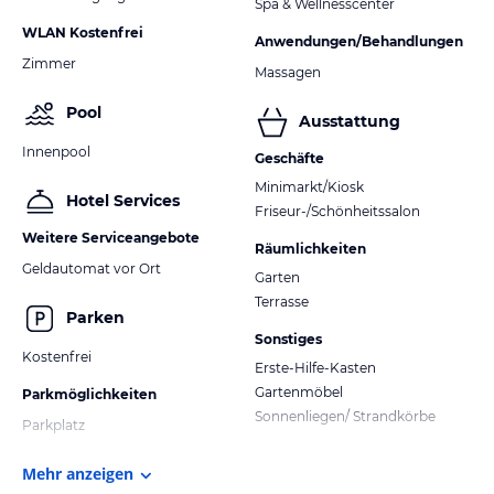
Spa & Wellnesscenter
WLAN Kostenfrei
Anwendungen/Behandlungen
Zimmer
Massagen
Pool
Ausstattung
Innenpool
Geschäfte
Minimarkt/Kiosk
Hotel Services
Friseur-/Schönheitssalon
Weitere Serviceangebote
Räumlichkeiten
Geldautomat vor Ort
Garten
Terrasse
Parken
Sonstiges
Kostenfrei
Erste-Hilfe-Kasten
Gartenmöbel
Parkmöglichkeiten
Sonnenliegen/ Strandkörbe
Parkplatz
Mehr anzeigen