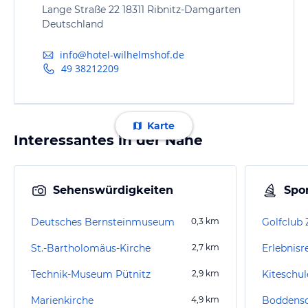
Lange Straße 22 18311 Ribnitz-Damgarten
Deutschland
info@hotel-wilhelmshof.de
49 38212209
Karte
Interessantes in der Nähe
Sehenswürdigkeiten
Spor
Deutsches Bernsteinmuseum
0,3
km
Golfclub 
St.-Bartholomäus-Kirche
2,7
km
Technik-Museum Pütnitz
2,9
km
Kiteschul
Marienkirche
4,9
km