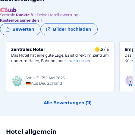
Sammle
Punkte
für Deine Hotelbewertung.
Kostenlos anmelden
Bewerten
Bilder hochladen
zentrales Hotel
5
/ 6
Empf
Das Hotel hat eine gute Lage. Es ist direkt im Zentrum
Das H
und zum Hafen, Bahnhof oder…
weiterlesen
Küche
Sonja
31-35
•
Mai 2023
Aus Deutschland
Alle Bewertungen (
11
)
Hotel allgemein