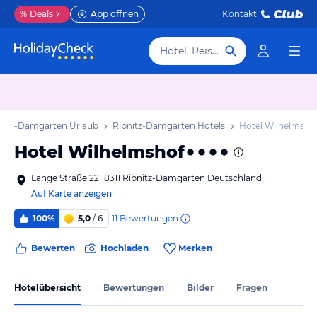
%
Deals
App öffnen
Kontakt
Hotel, Reiseziel
nitz-Damgarten Urlaub
Ribnitz-Damgarten Hotels
Hotel Wilhelmsho
Hotel Wilhelmshof
Lange Straße 22 18311 Ribnitz-Damgarten Deutschland
Auf Karte anzeigen
11
Bewertungen
100%
5,0
/ 6
Bewerten
Hochladen
Merken
Hotelübersicht
Bewertungen
Bilder
Fragen