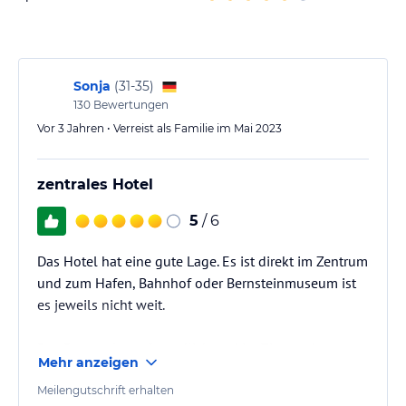
Das Hotel Wilhelmsruh bietet Ihnen eine Vielzahl von
Möglichkeiten, um sich zu entspannen und die unberührte Natur
zu genießen. Entspannen Sie im großen Garten oder nehmen Sie
an einem der angebotenen Wander- und Radausflüge teil, um die
schöne Küste von Mecklenburg-Vorpommern zu erkunden.
Sonja
(
31-35
)
130
Bewertungen
Hinweis:
Verfasst von HolidayCheck mit Hilfe von KI. Alle
Vor 3 Jahren • Verreist als Familie im Mai 2023
Angaben ohne Gewähr. Bitte lies vor der Buchung die
verbindlichen
Angebotsdetails
des jeweiligen Veranstalters.
zentrales Hotel
5
/ 6
Das Hotel hat eine gute Lage. Es ist direkt im Zentrum
und zum Hafen, Bahnhof oder Bernsteinmuseum ist
es jeweils nicht weit.
Das Personal war freundlich und im Zimmer hat es an
Mehr anzeigen
nichts gefehlt. Die Vorhänge waren allerdings
ziemlich hell und zum Verdunkeln leider nicht gut
Meilengutschrift erhalten