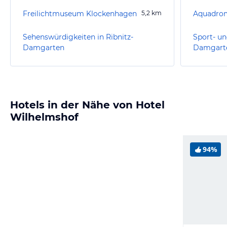
Freilichtmuseum Klockenhagen
5,2
km
Aquadro
Sehenswürdigkeiten in Ribnitz-
Sport- un
Damgarten
Damgart
Hotels in der Nähe von Hotel
Wilhelmshof
94%