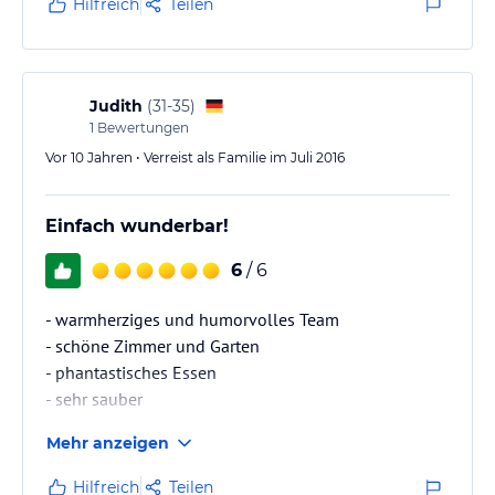
Hilfreich
Teilen
Judith
(
31-35
)
1
Bewertungen
Vor 10 Jahren • Verreist als Familie im Juli 2016
Einfach wunderbar!
6
/ 6
- warmherziges und humorvolles Team
- schöne Zimmer und Garten
- phantastisches Essen
- sehr sauber
- tolle Ayurvedabehandlungen und realitätsnahe
Mehr anzeigen
Beratung
- schöner Ort, Meer in der Nähe
Hilfreich
Teilen