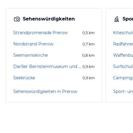
Sehenswürdigkeiten
Spor
Strandpromenade Prerow
Kiteschul
0,5
km
Nordstrand Prerow
Radfahre
0,7
km
Seemannskirche
Waffenb
0,8
km
Darßer Bernsteinmuseum und Heimatgalerie Prerow
Surfschul
0,9
km
Seebrücke
Campingp
0,9
km
Sehenswürdigkeiten in Prerow
Sport- un