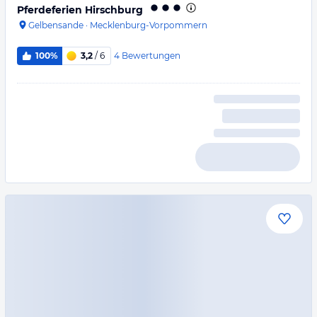
Pferdeferien Hirschburg
Gelbensande
·
Mecklenburg-Vorpommern
4
Bewertungen
100%
3,2
/ 6