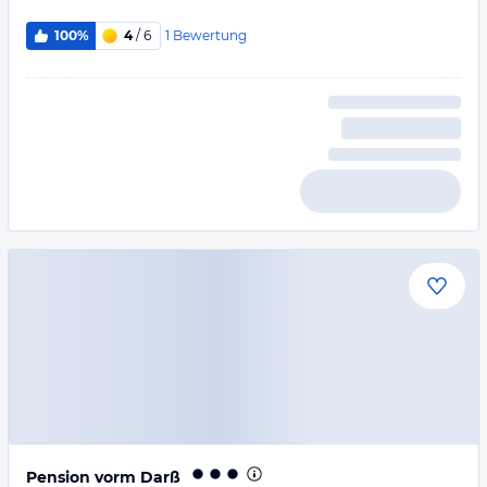
1
Bewertung
100%
4
/ 6
Pension vorm Darß