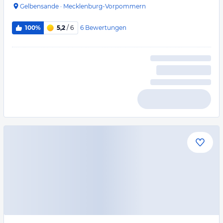
Gelbensande
·
Mecklenburg-Vorpommern
6
Bewertungen
100%
5,2
/ 6