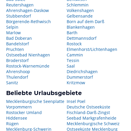
Reutershagen
Schlemmin
Ahrenshagen-Daskow
Volkenshagen
Stubbendorf
Gelbensande
Börgerende-Rethwisch
Born auf dem Darß
Selpin
Blankenhagen
Marlow
Barth
Bad Doberan
Dettmannsdorf
Bandelstorf
Rostock
Pruchten
Elmenhorst/Lichtenhagen
Ostseebad Nienhagen
Cammin
Broderstorf
Tessin
Rostock-Warnemünde
Saal
Ahrenshoop
Diedrichshagen
Thulendorf
Dummerstorf
Sanitz
Kritzmow
Beliebte Urlaubsgebiete
Mecklenburgische Seenplatte
Insel Poel
Vorpommern
Deutsche Ostseeküste
Rostocker Umland
Fischland-Darß-Zingst
Hiddensee
Seebad Markgrafenheide
Rügen
Mecklenburgische Schweiz
Mecklenburg-Schwerin
Ostseeküste Mecklenburg