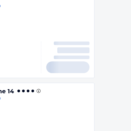
n
he 14
n