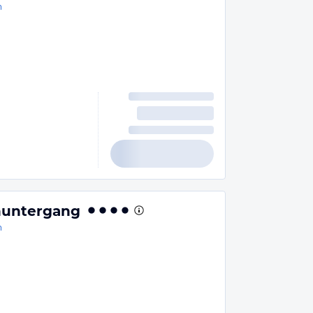
n
nuntergang
n