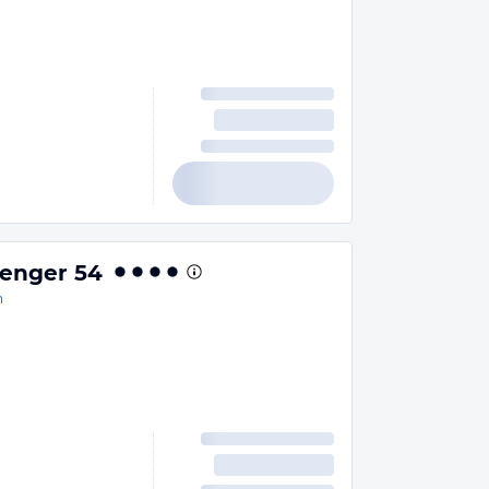
aenger 54
n