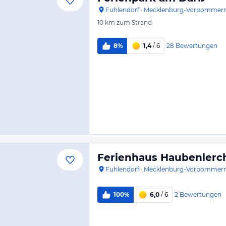
Fuhlendorf
·
Mecklenburg-Vorpommer
10 km
zum Strand
28
Bewertungen
8%
1,4
/ 6
Ferienhaus Haubenlerc
Fuhlendorf
·
Mecklenburg-Vorpommer
2
Bewertungen
100%
6,0
/ 6