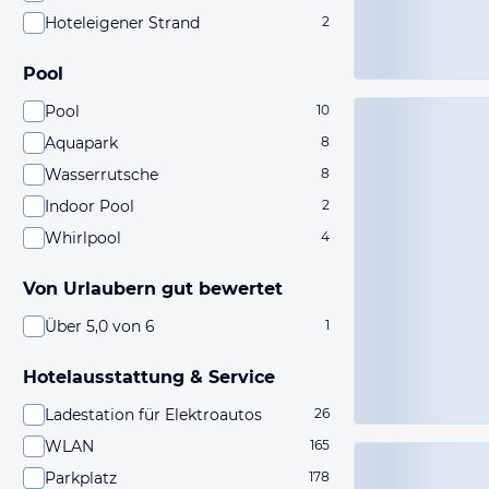
Hoteleigener Strand
2
Pool
Pool
10
Aquapark
8
Wasserrutsche
8
Indoor Pool
2
Whirlpool
4
Von Urlaubern gut bewertet
Über 5,0 von 6
1
Hotelausstattung & Service
Ladestation für Elektroautos
26
WLAN
165
Parkplatz
178