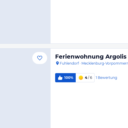
Ferienwohnung Argolis
Fuhlendorf
·
Mecklenburg-Vorpommer
1
Bewertung
100%
4
/ 6