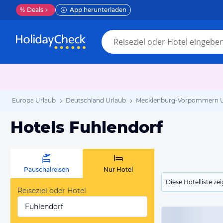
%
Deals
App herunterladen
Europa Urlaub
Deutschland Urlaub
Mecklenburg-Vorpommern U
Hotels Fuhlendorf
Pauschalreisen
Nur Hotel
Diese Hotelliste z
Reiseziel oder Hotel
Fuhlendorf