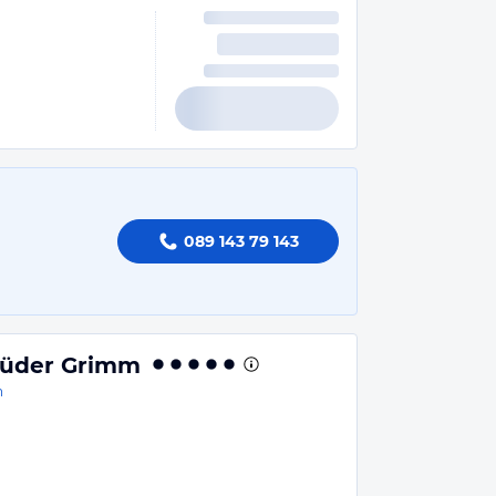
089 143 79 143
üder Grimm
n