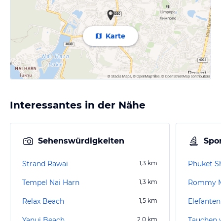
Karte
Interessantes in der Nähe
Sehenswürdigkeiten
Spor
Strand Rawai
1,3
km
Phuket S
Tempel Nai Harn
1,3
km
Rommy M
Relax Beach
1,5
km
Elefanten
Yanui Beach
2,0
km
Tauchen 