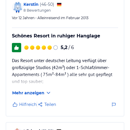
Kerstin
(
46-50
)
8
Bewertungen
Vor 12 Jahren • Alleinreisend im Februar 2013
Schönes Resort in ruhiger Hanglage
5,2
/ 6
Das Resort unter deutscher Leitung verfügt über
großzügige Studios (42m²) oder 1-Schlafzimmer-
Appartements ( 75m²-84m² ) alle sehr gut gepflegt
und top sauber;
Es gibt einen schönen Pool mit traumhafter Aussicht
Mehr anzeigen
über die Chalong Bucht, einen Whirlpool, eine Bar mit
gelegentlicher Live musik, Auto/Rollervermietung.
Hilfreich
Teilen
Die Gäste sind meist aus dem deutschsprachigen
Raum. War zumindest bei meinem Aufenthalt so. Ideal
für Langzeiturlauber.
Wifi kostenlos !