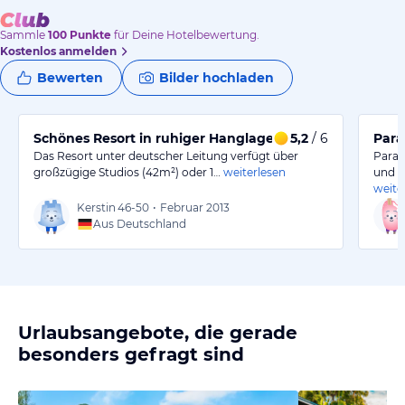
Sammle
100
Punkte
für Deine Hotelbewertung.
Kostenlos anmelden
Bewerten
Bilder hochladen
Schönes Resort in ruhiger Hanglage
5,2
/ 6
Para
Das Resort unter deutscher Leitung verfügt über
Parad
großzügige Studios (42m²) oder 1…
weiterlesen
und C
weite
Kerstin
46-50
•
Februar 2013
Aus Deutschland
Urlaubsangebote, die gerade
besonders gefragt sind