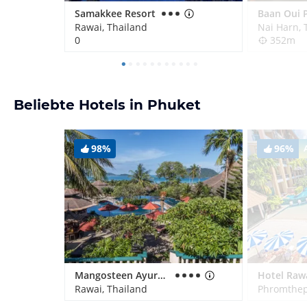
Samakkee Resort
Rawai, Thailand
Nai Harn, 
0
352m
Beliebte Hotels in Phuket
98%
96%
Mangosteen Ayurveda & Wellness Resort
Rawai, Thailand
Phromthep