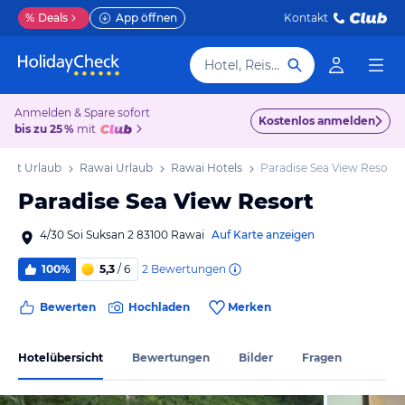
%
Deals
App öffnen
Kontakt
Hotel, Reiseziel
Anmelden & Spare sofort
Kostenlos anmelden
bis zu 25 %
mit
uket Urlaub
Rawai Urlaub
Rawai Hotels
Paradise Sea View Resort
Paradise Sea View Resort
4/30 Soi Suksan 2 83100 Rawai
Auf Karte anzeigen
2
Bewertungen
100%
5,3
/ 6
Bewerten
Hochladen
Merken
Hotelübersicht
Bewertungen
Bilder
Fragen