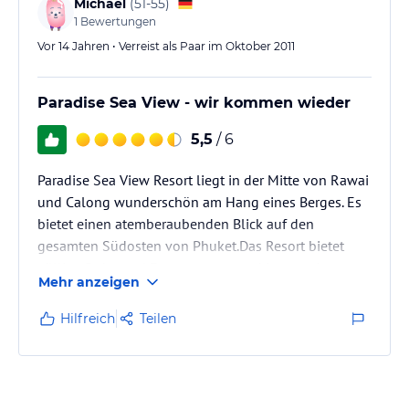
Michael
(
51-55
)
1
Bewertungen
Vor 14 Jahren • Verreist als Paar im Oktober 2011
Im Resort gibts kostenloses Wlan . Das Preis…
Paradise Sea View - wir kommen wieder
5,5
/ 6
Paradise Sea View Resort liegt in der Mitte von Rawai
und Calong wunderschön am Hang eines Berges. Es
bietet einen atemberaubenden Blick auf den
gesamten Südosten von Phuket.Das Resort bietet
völlige Ruhe und Entspannung und ist trotzdem
Mehr anzeigen
zentral gelegen. Nur wenige Minuten von den
beliebten Stränden, Restaurants und touristische
Hilfreich
Teilen
Attraktionen mit dem Roller oder Auto.