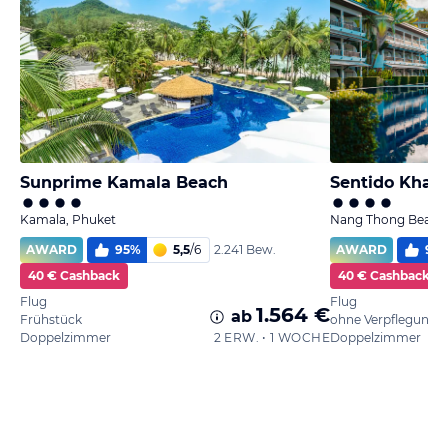
Sunprime Kamala Beach
Sentido Khao
Kamala, Phuket
Nang Thong Beach,
AWARD
95
%
5,5
/
6
AWARD
97
2.241 Bew.
40 € Cashback
40 € Cashback
Flug
Flug
1.564 €
ab
Frühstück
ohne Verpflegung
Doppelzimmer
2 ERW. • 1 WOCHE
Doppelzimmer