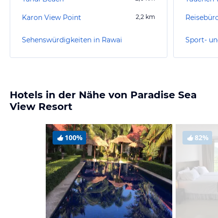
Karon View Point
2,2
km
Sehenswürdigkeiten in Rawai
Sport- un
Hotels in der Nähe von Paradise Sea
View Resort
100%
82%