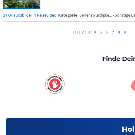
31 Urlaubsbilder
1 Reisevideo
Kategorie:
Sehenswürdigke... - Sonstige La
[1]
|
2
|
3
|
4
|
5
|
6
|
7
|
8
|
9
Finde Dei
Hol