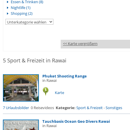
Essen & Trinken (8)
Nightlife (1)
Shopping (2)
<< Karte vergrößern
5 Sport & Freizeit in Rawai
Phuket Shooting Range
in Rawai
Karte
7 Urlaubsbilder
0 Reisevideos
Kategorie:
Sport & Freizeit
-
Sonstiges
Tauchbasis Ocean Geo Divers Rawai
in Rawai