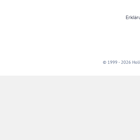
Erklär
© 1999 - 2026 Holi