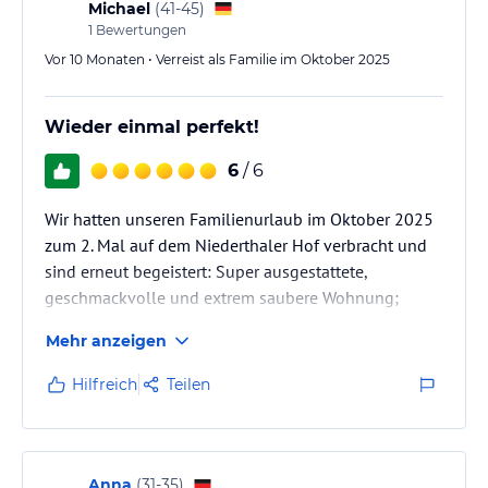
Michael
(
41-45
)
1
Bewertungen
Vor 10 Monaten • Verreist als Familie im Oktober 2025
Wieder einmal perfekt!
6
/ 6
Wir hatten unseren Familienurlaub im Oktober 2025
zum 2. Mal auf dem Niederthaler Hof verbracht und
sind erneut begeistert: Super ausgestattete,
geschmackvolle und extrem saubere Wohnung;
herzliche Gastgeberfamilie; Top-Lage für
Mehr anzeigen
Wanderungen und Ausflüge und einem Besuch von
Brixen; abwechslungsreiches Bauernhofleben vor
Hilfreich
Teilen
allem für die Kinder; köstliche Hofprdukte. Kurz:
einfach perfekt! Nächstes Jahr wieder!
Anna
(
31-35
)