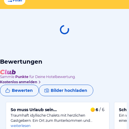
Filter
Bewertungen
Sammle
Punkte
für Deine Hotelbewertung.
Kostenlos anmelden
Bewerten
Bilder hochladen
So muss Urlaub sein…
6
/ 6
Schö
Traumhaft idyllische Chalets mit herzlichen
Ein w
Gastgebern. Ein Ort zum Runterkommen und…
einer
weiterlesen