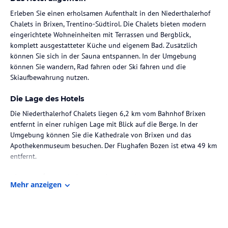
Erleben Sie einen erholsamen Aufenthalt in den Niederthalerhof
Chalets in Brixen, Trentino-Südtirol. Die Chalets bieten modern
eingerichtete Wohneinheiten mit Terrassen und Bergblick,
komplett ausgestatteter Küche und eigenem Bad. Zusätzlich
können Sie sich in der Sauna entspannen. In der Umgebung
können Sie wandern, Rad fahren oder Ski fahren und die
Skiaufbewahrung nutzen.
Die Lage des Hotels
Die Niederthalerhof Chalets liegen 6,2 km vom Bahnhof Brixen
entfernt in einer ruhigen Lage mit Blick auf die Berge. In der
Umgebung können Sie die Kathedrale von Brixen und das
Apothekenmuseum besuchen. Der Flughafen Bozen ist etwa 49 km
entfernt.
Zimmer / Unterbringung im Hotel
Mehr anzeigen
Die modernen Wohneinheiten der Niederthalerhof Chalets bieten
eine Terrasse mit Bergblick, einen Flachbild-Sat-TV, einen
Essbereich, eine komplett ausgestattete Küche und ein eigenes
Badezimmer mit Dusche, Haartrockner und Hausschuhen. Ein