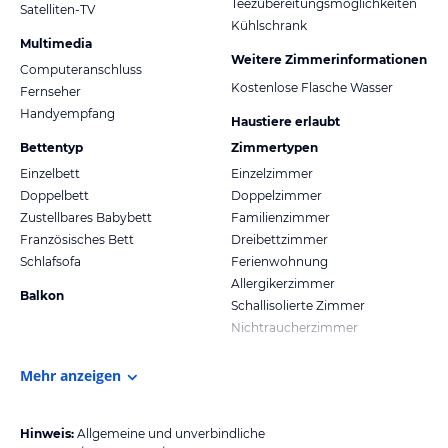
Teezubereitungsmöglichkeiten
Satelliten-TV
Kühlschrank
Multimedia
Weitere Zimmerinformationen
Computeranschluss
Kostenlose Flasche Wasser
Fernseher
Handyempfang
Haustiere erlaubt
Bettentyp
Zimmertypen
Einzelbett
Einzelzimmer
Doppelbett
Doppelzimmer
Zustellbares Babybett
Familienzimmer
Französisches Bett
Dreibettzimmer
Schlafsofa
Ferienwohnung
Allergikerzimmer
Balkon
Schallisolierte Zimmer
Nichtraucherzimmer
Mehr anzeigen
Hinweis:
Allgemeine und unverbindliche