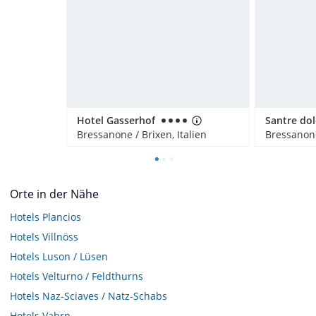
Hotel Gasserhof
Bressanone / Brixen, Italien
Bressanone
Orte in der Nähe
Hotels
Plancios
Hotels
Villnöss
Hotels
Luson / Lüsen
Hotels
Velturno / Feldthurns
Hotels
Naz-Sciaves / Natz-Schabs
Hotels
Vahrn