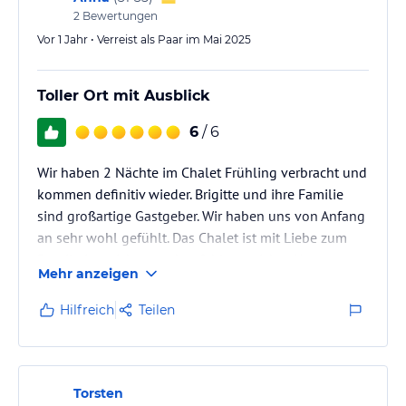
2
Bewertungen
Vor 1 Jahr • Verreist als Paar im Mai 2025
Toller Ort mit Ausblick
6
/ 6
Wir haben 2 Nächte im Chalet Frühling verbracht und
kommen definitiv wieder. Brigitte und ihre Familie
sind großartige Gastgeber. Wir haben uns von Anfang
an sehr wohl gefühlt. Das Chalet ist mit Liebe zum
Detail eingerichtet und es fehlt an nichts. Unser
Mehr anzeigen
Chalet hatte einen Gartenzugang mit Blick auf die
Berge. Mit Sauna auf dem Hof, einer großen Auswahl
Hilfreich
Teilen
an Büchern & Spielen und dem Ausblick wären
selbst Regentage nicht langweilig. Für das Frühstück
können täglich hofeigende Produkte bestellt werden,
die dann in…
Torsten