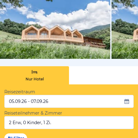
vom Hotelie
Nur Hotel
Reisezeitraum
05.09.26 - 07.09.26
Reiseteilnehmer & Zimmer
2 Erw, 0 Kinder, 1 Zi.