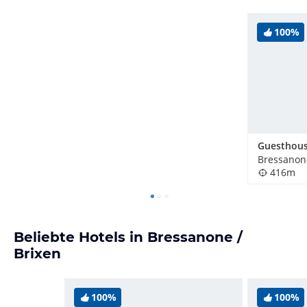
100%
Guesthous
Bressanone
416m
Beliebte Hotels in Bressanone /
Brixen
100%
100%