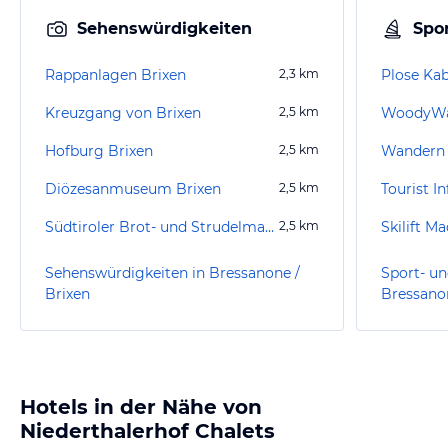
Sehenswürdigkeiten
Spor
Rappanlagen Brixen
2,3
km
Plose Ka
Kreuzgang von Brixen
2,5
km
WoodyWa
Hofburg Brixen
2,5
km
Wandern 
Diözesanmuseum Brixen
2,5
km
Tourist I
Südtiroler Brot- und Strudelmarkt
2,5
km
Skilift M
Sehenswürdigkeiten in Bressanone /
Sport- un
Brixen
Bressanon
Hotels in der Nähe von
Niederthalerhof Chalets