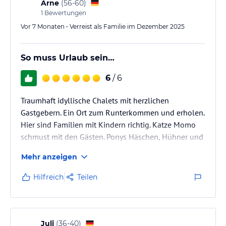
Arne
(
56-60
)
1
Bewertungen
Vor 7 Monaten • Verreist als Familie im Dezember 2025
So muss Urlaub sein…
6
/ 6
Traumhaft idyllische Chalets mit herzlichen
Gastgebern. Ein Ort zum Runterkommen und erholen.
Hier sind Familien mit Kindern richtig. Katze Momo
schmust mit den Gästen. Ponys Häschen, Hühner und
Enten sind auch noch da. Naturverbundener Urlaub
Mehr anzeigen
auf dem Bauernhof. So soll Urlaub sein…
Hilfreich
Teilen
Juli
(
36-40
)