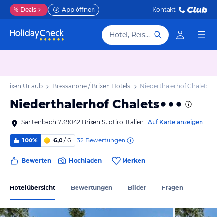
%
Deals
App öffnen
Kontakt
Hotel, Reiseziel
/ Brixen Urlaub
Bressanone / Brixen Hotels
Niederthalerhof Chalets
Niederthalerhof Chalets
Santenbach 7 39042 Brixen Südtirol Italien
Auf Karte anzeigen
32
Bewertungen
100%
6,0
/ 6
Bewerten
Hochladen
Merken
Hotelübersicht
Bewertungen
Bilder
Fragen