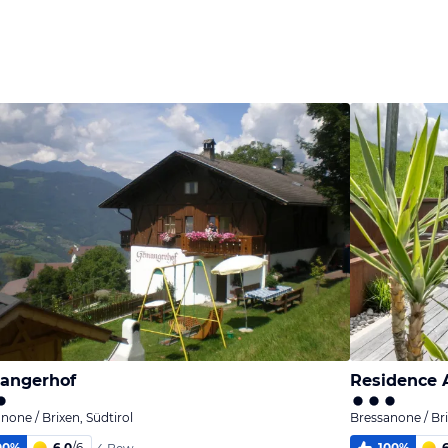
Bild
Bild
Bild
melden
melden
melden
von Erich
von Erich
von Erich
angerhof
Residence 
none / Brixen, Südtirol
Bressanone / Bri
00
%
6,0
/
6
100
%