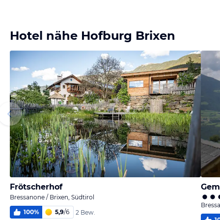
Bild
Bild
Bild
Bild
melden
melden
melden
melden
von Elfriede
von Elfriede
von Erich
von Erich
Hotel nähe Hofburg Brixen
Frötscherhof
Gem
Bressanone / Brixen, Südtirol
Bressa
100
%
5,9
/
6
2 Bew.
1