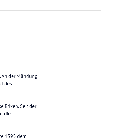
ls. An der Mündung
nd des
e Brixen. Seit der
r die
ahre 1595 dem