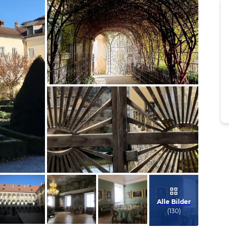
Bild melden
von Elfriede
Bild melden
von Elfriede
Alle Bilder
(
130
)