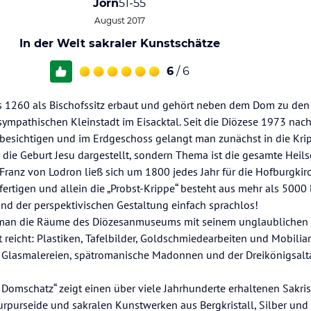
Jörn
51-55
August 2017
In der Welt sakraler Kunstschätze
6
/ 6
s 1260 als Bischofssitz erbaut und gehört neben dem Dom zu den
 sympathischen Kleinstadt im Eisacktal. Seit die Diözese 1973 na
u besichtigen und im Erdgeschoss gelangt man zunächst in die K
r die Geburt Jesu dargestellt, sondern Thema ist die gesamte Heils
l Franz von Lodron ließ sich um 1800 jedes Jahr für die Hofburgkir
rtigen und allein die „Probst-Krippe“ besteht aus mehr als 5000 
und der perspektivischen Gestaltung einfach sprachlos!
 man die Räume des Diözesanmuseums mit seinem unglaublichen 
it reicht: Plastiken, Tafelbilder, Goldschmiedearbeiten und Mobili
e Glasmalereien, spätromanische Madonnen und der Dreikönigsalt
 Domschatz“ zeigt einen über viele Jahrhunderte erhaltenen Sakri
rpurseide und sakralen Kunstwerken aus Bergkristall, Silber und