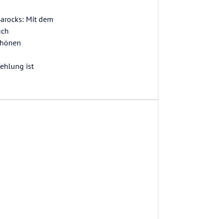
Barocks: Mit dem
uch
chönen
ehlung ist