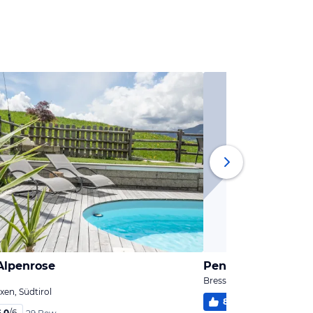
Alpenrose
Pension Ottenhof
Bressanone / Brixen, Südti
xen, Südtirol
81
%
5,1
/
6
2 Bew
6,0
/
6