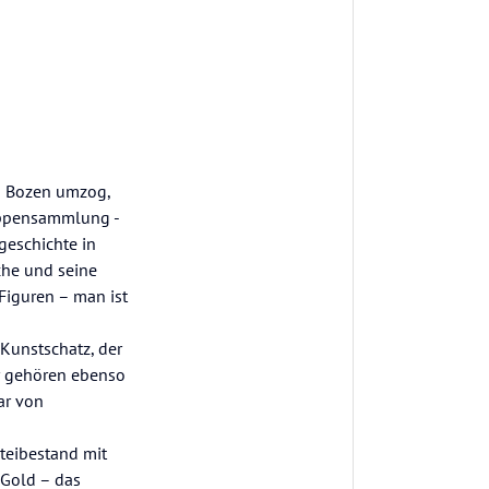
ch Bozen umzog,
rippensammlung -
geschichte in
che und seine
Figuren – man ist
Kunstschatz, der
ar gehören ebenso
ar von
steibestand mit
 Gold – das