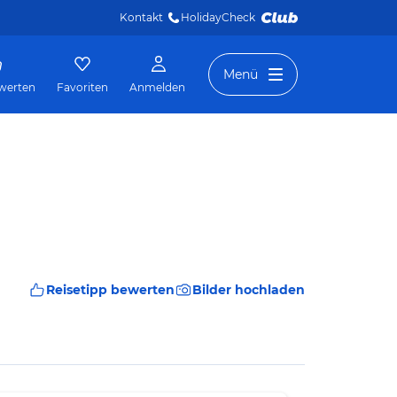
Kontakt
HolidayCheck 
Menü
werten
Favoriten
Anmelden
Reisetipp bewerten
Bilder hochladen