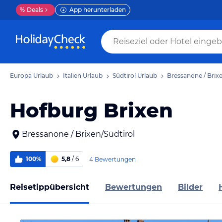
%
Deals
App herunterladen
Europa Urlaub
Italien Urlaub
Südtirol Urlaub
Bressanone / Brix
Hofburg Brixen
Bressanone / Brixen/Südtirol
100%
5,8
/ 6
4 Bewertungen
Reisetippübersicht
Bewertungen
Bilder