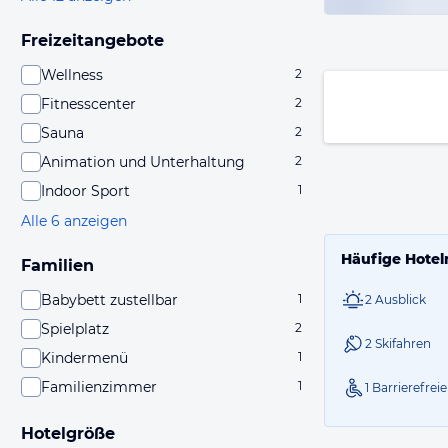
Freizeitangebote
Wellness
2
Fitnesscenter
2
Sauna
2
Animation und Unterhaltung
2
Indoor Sport
1
Alle 6 anzeigen
Häufige Hotel
Familien
Babybett zustellbar
1
2 Ausblick
Spielplatz
2
2 Skifahren
Kindermenü
1
Familienzimmer
1
1 Barrierefre
Hotelgröße