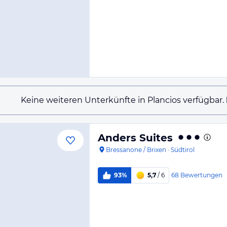
Keine weiteren Unterkünfte in Plancios verfügbar.
Anders Suites
Bressanone / Brixen
·
Südtirol
68
Bewertungen
93%
5,7
/ 6