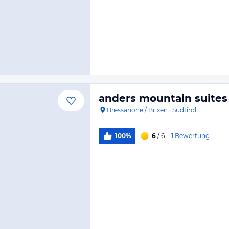
anders mountain suites
Bressanone / Brixen
·
Südtirol
1
Bewertung
100%
6
/ 6