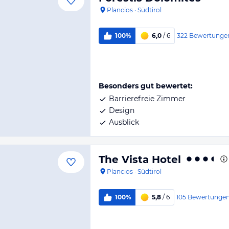
Plancios
·
Südtirol
322
Bewertunge
100%
6,0
/ 6
Besonders gut bewertet:
Barrierefreie Zimmer
Design
Ausblick
The Vista Hotel
Plancios
·
Südtirol
105
Bewertunge
100%
5,8
/ 6