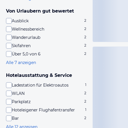
Von Urlaubern gut bewertet
Ausblick
2
Wellnessbereich
2
Wanderurlaub
2
Skifahren
2
Über 5,0 von 6
2
Alle 7 anzeigen
Hotelausstattung & Service
Ladestation für Elektroautos
1
WLAN
2
Parkplatz
2
Hoteleigener Flughafentransfer
1
Bar
2
Alle 12 anzeigen