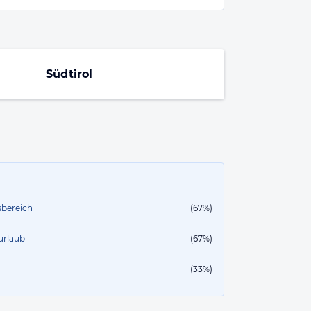
Südtirol
sbereich
(67%)
urlaub
(67%)
(33%)