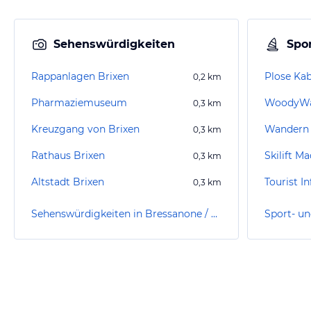
Sehenswürdigkeiten
Spor
Rappanlagen Brixen
Plose Ka
0,2
km
Pharmaziemuseum
WoodyWa
0,3
km
Kreuzgang von Brixen
Wandern 
0,3
km
Rathaus Brixen
Skilift M
0,3
km
Altstadt Brixen
Tourist I
0,3
km
Sehenswürdigkeiten in Bressanone / Brixen