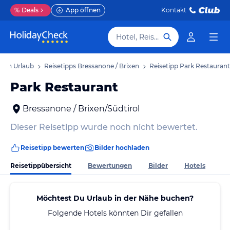
%
Deals
App öffnen
Kontakt
Hotel, Reiseziel
ixen Urlaub
Reisetipps Bressanone / Brixen
Reisetipp Park Restaurant
Park Restaurant
Bressanone / Brixen/Südtirol
Dieser Reisetipp wurde noch nicht bewertet.
Reisetipp bewerten
Bilder hochladen
Reisetippübersicht
Bewertungen
Bilder
Hotels
Möchtest Du Urlaub in der Nähe buchen?
Folgende Hotels könnten Dir gefallen