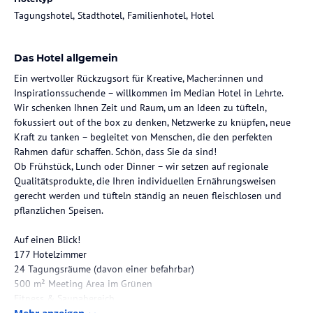
Tagungshotel, Stadthotel, Familienhotel, Hotel
Das Hotel allgemein
Ein wertvoller Rückzugsort für Kreative, Macher:innen und
Inspirationssuchende – willkommen im Median Hotel in Lehrte.
Wir schenken Ihnen Zeit und Raum, um an Ideen zu tüfteln,
fokussiert out of the box zu denken, Netzwerke zu knüpfen, neue
Kraft zu tanken – begleitet von Menschen, die den perfekten
Rahmen dafür schaffen. Schön, dass Sie da sind!
Ob Frühstück, Lunch oder Dinner – wir setzen auf regionale
Qualitätsprodukte, die Ihren individuellen Ernährungsweisen
gerecht werden und tüfteln ständig an neuen fleischlosen und
pflanzlichen Speisen.
Auf einen Blick!
177 Hotelzimmer
24 Tagungsräume (davon einer befahrbar)
500 m² Meeting Area im Grünen
Fitness & Saunabereich
Ladesäulen für E-Fahrzeuge