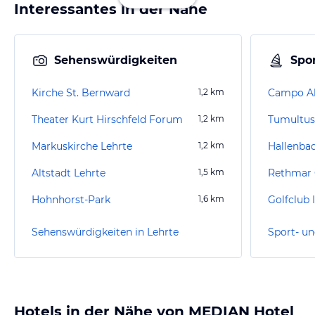
Interessantes in der Nähe
Sehenswürdigkeiten
Spor
Kirche St. Bernward
1,2
km
Campo Ak
Theater Kurt Hirschfeld Forum
1,2
km
Tumultus
Markuskirche Lehrte
1,2
km
Hallenba
Altstadt Lehrte
1,5
km
Rethmar G
Hohnhorst-Park
1,6
km
Golfclub 
Sehenswürdigkeiten in Lehrte
Sport- un
Hotels in der Nähe von MEDIAN Hotel