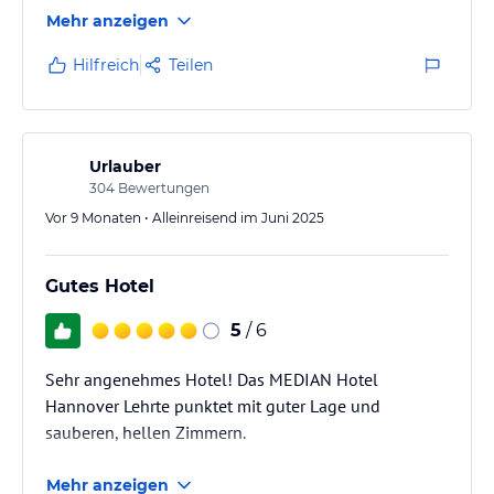
Rezeption.
Mehr anzeigen
Der Eingang bzw. die Rezeption könnten abends über
Hilfreich
Teilen
den Parkplatz von der Straße etwas besser
ausgeschildert sein.
Ich übernachte, falls ich wieder einen Termin in
Urlauber
Lehrte haben sollte, gerne erneut im Median Hotel.
304
Bewertungen
Vor 9 Monaten • Alleinreisend im Juni 2025
Gutes Hotel
5
/ 6
Sehr angenehmes Hotel! Das MEDIAN Hotel
Hannover Lehrte punktet mit guter Lage und
sauberen, hellen Zimmern.
Mehr anzeigen