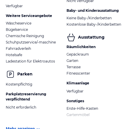
Nicht verfügbar
Verfügbar
Baby- und Kinderausstattung
Weitere Serviceangebote
Keine Baby-/Kinderbetten
Wäscheservice
Kostenlose Baby-/Kinderbetten
Bügelservice
Chemische Reinigung
Ausstattung
Schuhputzservice/-maschine
Räumlichkeiten
Fahrradverleih
Gepäckraum
Hotelsafe
Garten
Ladestation für Elektroautos
Terrasse
Fitnesscenter
Parken
Klimaanlage
Kostenpflichtig
Verfügbar
Parkplatzreservierung
verpflichtend
Sonstiges
Nicht erforderlich
Erste-Hilfe-Kasten
Gartenmöbel
Mehr anzeigen