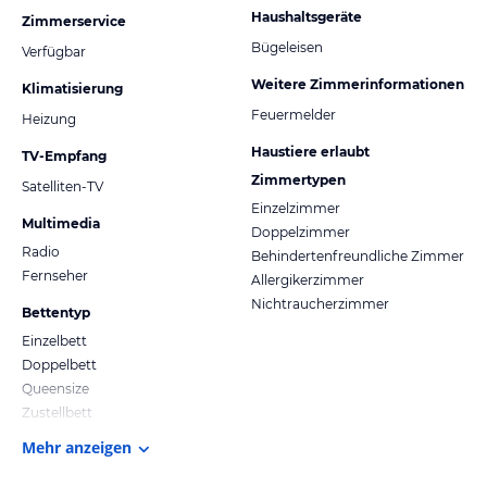
Haushaltsgeräte
Zimmerservice
Bügeleisen
Verfügbar
Weitere Zimmerinformationen
Klimatisierung
Feuermelder
Heizung
Haustiere erlaubt
TV-Empfang
Zimmertypen
Satelliten-TV
Einzelzimmer
Multimedia
Doppelzimmer
Radio
Behindertenfreundliche Zimmer
Fernseher
Allergikerzimmer
Nichtraucherzimmer
Bettentyp
Einzelbett
Doppelbett
Queensize
Zustellbett
Mehr anzeigen