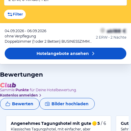
Filter
ab
188 €
04.09.2026 - 06.09.2026
ohne Verpflegung
2 ERW • 2 Nächte
Doppelzimmer (1 oder 2 Betten) BUSINESSZIMMER
Hotelangebote
ansehen
Bewertungen
Sammle
Punkte
für Deine Hotelbewertung.
Kostenlos anmelden
Bewerten
Bilder hochladen
Angenehmes Tagungshotel mit gutem Service
5
/ 6
Gute
Klassisches Tagungshotel, mit einfacher, aber
Sehr 