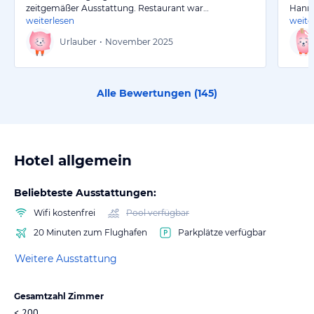
zeitgemäßer Ausstattung. Restaurant war…
Hanno
weiterlesen
weite
Urlauber
•
November 2025
Alle Bewertungen (
145
)
Hotel allgemein
Beliebteste Ausstattungen:
Wifi kostenfrei
Pool verfügbar
20 Minuten zum Flughafen
Parkplätze verfügbar
Weitere Ausstattung
Gesamtzahl Zimmer
< 200