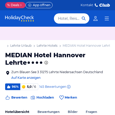
%
Deals
App öffnen
Kontakt
Hotel, Reiseziel
laub
Lehrte Urlaub
Lehrte Hotels
MEDIAN Hotel Hannover Lehrte
MEDIAN Hotel Hannover
Lehrte
Zum Blauen See 3 31275 Lehrte Niedersachsen Deutschland
Auf Karte anzeigen
145
Bewertungen
96%
5,0
/ 6
Bewerten
Hochladen
Merken
Hotelübersicht
Bewertungen
Bilder
Fragen