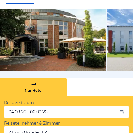
vom Hoteli
Nur Hotel
Reisezeitraum
04.09.26 - 06.09.26
Reiseteilnehmer & Zimmer
2 Erw, 0 Kinder, 1 Zi.