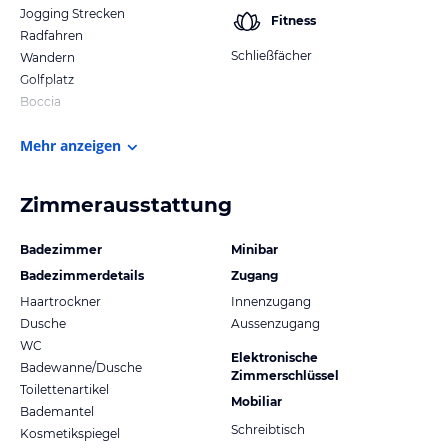
Jogging Strecken
Fitness
Radfahren
Schließfächer
Wandern
Golfplatz
Boccia
Mehr anzeigen
Zimmerausstattung
Badezimmer
Minibar
Badezimmerdetails
Zugang
Haartrockner
Innenzugang
Dusche
Aussenzugang
WC
Elektronische
Badewanne/Dusche
Zimmerschlüssel
Toilettenartikel
Mobiliar
Bademantel
Schreibtisch
Kosmetikspiegel