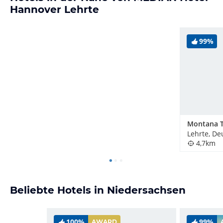
Hannover Lehrte
99%
Lehrte, De
4,7km
Beliebte Hotels in Niedersachsen
100%
99%
AWARD