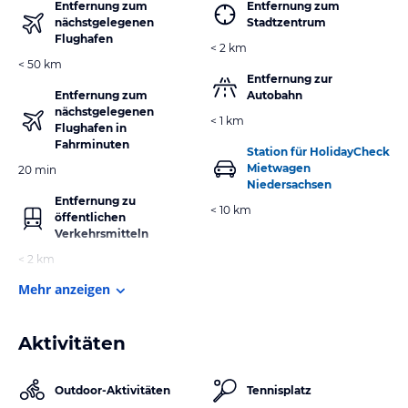
Entfernung zum
Entfernung zum
nächstgelegenen
Stadtzentrum
Flughafen
< 2 km
< 50 km
Entfernung zur
Entfernung zum
Autobahn
nächstgelegenen
< 1 km
Flughafen in
Fahrminuten
Station für HolidayCheck
Mietwagen
20 min
Niedersachsen
Entfernung zu
< 10 km
öffentlichen
Verkehrsmitteln
< 2 km
Mehr anzeigen
Aktivitäten
Outdoor-Aktivitäten
Tennisplatz