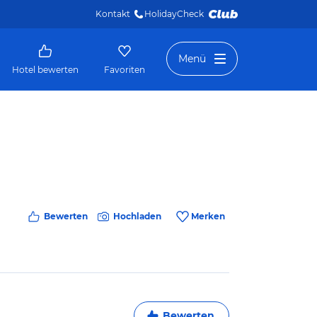
Kontakt
HolidayCheck 
Menü
Hotel bewerten
Favoriten
Bewerten
Hochladen
Merken
Bewerten