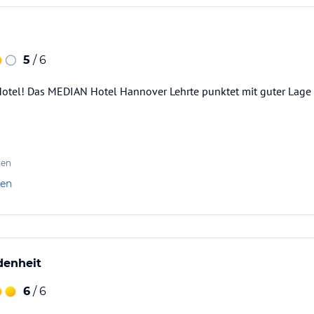
5
/ 6
tel! Das MEDIAN Hotel Hannover Lehrte punktet mit guter Lage 
ten
len
denheit
6
/ 6