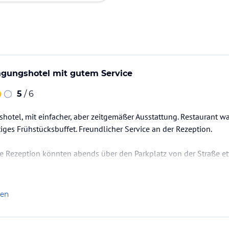
ungshotel mit gutem Service
5
/ 6
hotel, mit einfacher, aber zeitgemäßer Ausstattung. Restaurant wa
ltiges Frühstücksbuffet. Freundlicher Service an der Rezeption.
ie Rezeption könnten abends über den Parkplatz von der Straße e
ls ich wieder einen Termin in Lehrte haben sollte, gerne erneut im
len