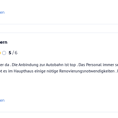
len
ern
5
/ 6
er da . Die Anbindung zur Autobahn ist top . Das Personal immer seh
ibt es im Haupthaus einige nötige Renovierungsnotwendigkeiten . 
len