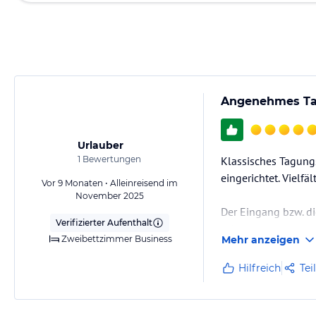
Angenehmes Tag
Urlauber
1
Bewertungen
Klassisches Tagungs
eingerichtet. Vielfä
Vor 9 Monaten • Alleinreisend im
November 2025
Der Eingang bzw. d
Verifizierter Aufenthalt
sein.
Zweibettzimmer Business
Mehr anzeigen
Ich übernachte, fal
Hilfreich
Tei