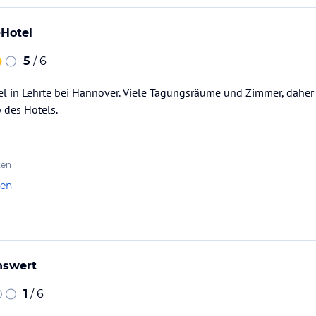
-Hotel
5
/ 6
el in Lehrte bei Hannover. Viele Tagungsräume und Zimmer, dahe
 des Hotels.
ten
len
nswert
1
/ 6