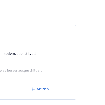
r modern, aber stilvoll
twas besser ausgeschildert
 Median Hotel.
Melden