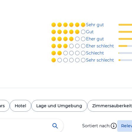
Sehr gut
Gut
Eher gut
Eher schlecht
Schlecht
Sehr schlecht
ars
Hotel
Lage und Umgebung
Zimmersauberkeit
Sortiert nach:
Rele