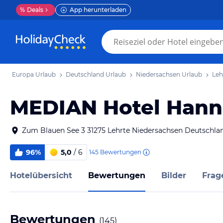
%
Deals
App herunterladen
Europa Urlaub
Deutschland Urlaub
Niedersachsen Urlaub
Leh
MEDIAN Hotel Hann
Zum Blauen See 3 31275 Lehrte Niedersachsen Deutschla
96%
5,0
/ 6
145
Bewertungen
Hotelübersicht
Bewertungen
Bilder
Frag
Bewertungen
(
145
)