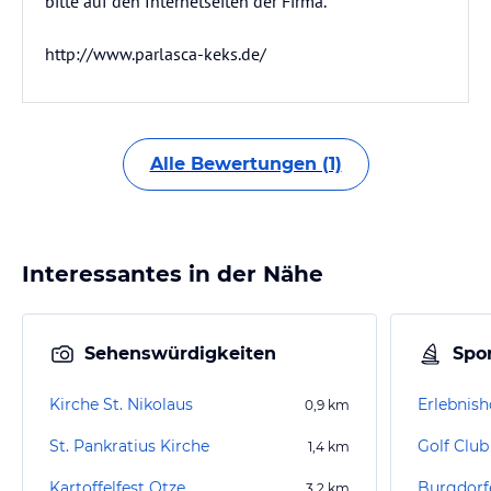
bitte auf den Internetseiten der Firma.
http://www.parlasca-keks.de/
Alle Bewertungen (1)
Interessantes in der Nähe
Sehenswürdigkeiten
Spor
Kirche St. Nikolaus
Erlebnis
0,9
km
St. Pankratius Kirche
Golf Club
1,4
km
Kartoffelfest Otze
Burgdorfe
3,2
km