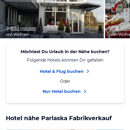
Bild melden
Bild m
von Wolfram
von Wolfr
Möchtest Du Urlaub in der Nähe buchen?
Folgende Hotels könnten Dir gefallen
Hotel & Flug buchen
Oder
Nur Hotel buchen
Hotel nähe Parlaska Fabrikverkauf