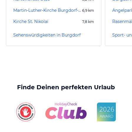
Martin-Luther-Kirche Burgdorf-Ehlershausen
Angelpar
6,9
km
Kirche St. Nikolai
7,8
km
Sehenswürdigkeiten in Burgdorf
Finde Deinen perfekten Urlaub