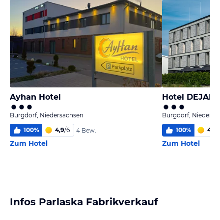
Ayhan Hotel
Hotel DEJANI
Burgdorf, Niedersachsen
Burgdorf, Niedersa
100
%
4,9
/
6
100
%
4,5
/
4 Bew.
Zum Hotel
Zum Hotel
Infos Parlaska Fabrikverkauf