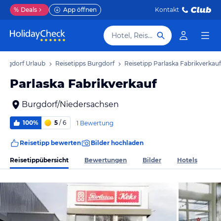
%
Deals
App öffnen
Kontakt
Hotel, Reiseziel
Burgdorf Urlaub
Reisetipps Burgdorf
Reisetipp Parlaska Fabrikverkauf
Parlaska Fabrikverkauf
Burgdorf/Niedersachsen
100%
5
/ 6
1 Bewertung
Reisetipp bewerten
Bilder hochladen
Reisetippübersicht
Bewertungen
Bilder
Hotels