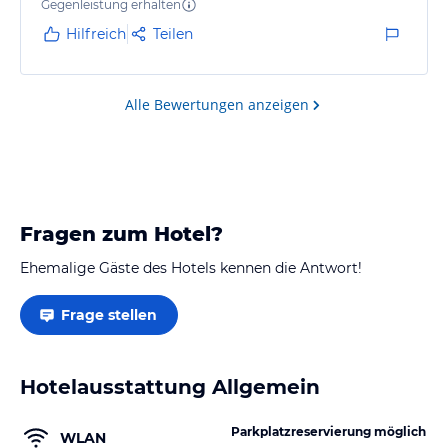
Hauptattraktionen, und das Hotel wirkte insgesamt
Gegenleistung erhalten
passend für eine familiäre Kombination aus Kultur,
Hilfreich
Teilen
Ruhe und Komfort.
Alle Bewertungen anzeigen
Fragen zum Hotel?
Ehemalige Gäste des Hotels kennen die Antwort!
Frage stellen
Hotelausstattung Allgemein
Parkplatzreservierung möglich
WLAN