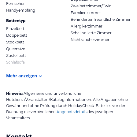
Fernseher
Zweibettzimmer/Twin
Handyempfang
Familienzimmer
Behindertenfreundliche Zimmer
Bettentyp
Allergikerzimmer
Einzelbett
Schallisolierte Zimmer
Doppelbett
Nichtraucherzimmer
Stockbett
Queensize
Zustellbett
Schlafsofa
Mehr anzeigen
Hinweis:
Allgemeine und unverbindliche
Hoteliers-/Veranstalter-/Kataloginformationen. Alle Angaben ohne
Gewähr und ohne Prüfung durch HolidayCheck. Bitte lies vor der
Buchung die verbindlichen
Angebotsdetails
des jeweiligen
Veranstalters.
Kontakt