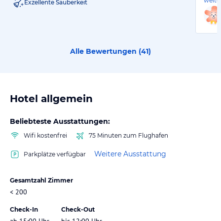
weite
Exzellente Sauberkeit
Alle Bewertungen (
41
)
Hotel allgemein
Beliebteste Ausstattungen:
Wifi kostenfrei
75 Minuten zum Flughafen
Weitere Ausstattung
Parkplätze verfügbar
Gesamtzahl Zimmer
< 200
Check-In
Check-Out
ab 15:00 Uhr
bis 12:00 Uhr