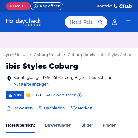
%
Deals
App öffnen
Kontakt
Hotel, Reiseziel
Bayern Urlaub
Coburg Urlaub
Coburg Hotels
ibis Styles Coburg
ibis Styles Coburg
Sonntagsanger 17 96450 Coburg Bayern Deutschland
Auf Karte anzeigen
41
Bewertungen
98%
5,1
/ 6
Bewerten
Hochladen
Merken
Hotelübersicht
Bewertungen
Bilder
Fragen