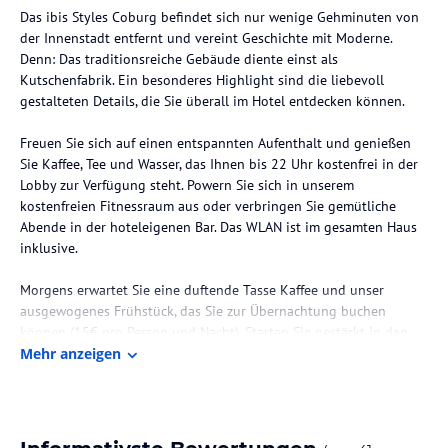
Das ibis Styles Coburg befindet sich nur wenige Gehminuten von
der Innenstadt entfernt und vereint Geschichte mit Moderne.
Denn: Das traditionsreiche Gebäude diente einst als
Kutschenfabrik. Ein besonderes Highlight sind die liebevoll
gestalteten Details, die Sie überall im Hotel entdecken können.
Freuen Sie sich auf einen entspannten Aufenthalt und genießen
Sie Kaffee, Tee und Wasser, das Ihnen bis 22 Uhr kostenfrei in der
Lobby zur Verfügung steht. Powern Sie sich in unserem
kostenfreien Fitnessraum aus oder verbringen Sie gemütliche
Abende in der hoteleigenen Bar. Das WLAN ist im gesamten Haus
inklusive.
Morgens erwartet Sie eine duftende Tasse Kaffee und unser
ausgewogenes Frühstück, das Sie zur Übernachtung buchen
können (15€ pro Person und Nacht). Starten Sie gestärkt in den
Arbeitstag oder erkunden Sie Coburgs Marktplatz, der zu den
Mehr anzeigen
schönsten historischen Marktplätzen Deutschlands zählt.
Die Lage des Hotels
Die kulturhistorische Innenstadt befindet sich in unmittelbarer