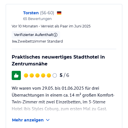
Sehr ärgerlich, Accor hat über meine mail Adresse
bemerkt, dass ich in…
Torsten
(
56-60
)
65
Bewertungen
Vor 10 Monaten • Verreist als Paar im Juni 2025
Verifizierter Aufenthalt
Zweibettzimmer Standard
Praktisches neuwertiges Stadthotel in
Zentrumsnähe
5
/ 6
Wir waren vom 29.05. bis 01.06.2025 für drei
Übernachtungen in einem ca. 14 m² großen Komfort-
Twin-Zimmer mit zwei Einzelbetten, im 3-Sterne
Hotel ibis Styles Coburg, zum ersten Mal zu Gast.
Früher stand eine Kutschenfabrik auf dem Gelände,
Mehr anzeigen
was sich im Hoteldesign, wie in der Wandgestaltung