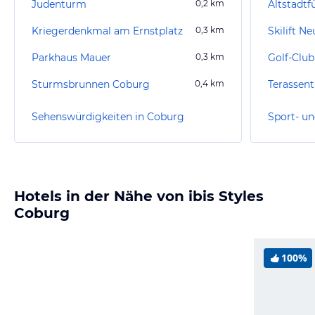
Judenturm
0,2
km
Altstadt
Kriegerdenkmal am Ernstplatz
0,3
km
Skilift N
Parkhaus Mauer
0,3
km
Sturmsbrunnen Coburg
0,4
km
Terassen
Sehenswürdigkeiten in Coburg
Sport- un
Hotels in der Nähe von ibis Styles
Coburg
100%