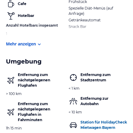
Frühstück
Cafe
Spezielle Diät-Menüs (auf
Anfrage)
Hotelbar
Getränkeautomat
Anzahl Hotelbars insgesamt
Snack Bar
1
Mehr anzeigen
Umgebung
Entfernung zum
Entfernung zum
nächstgelegenen
Stadtzentrum
Flughafen
< 1 km
> 100 km
Entfernung zur
Entfernung zum
Autobahn
nächstgelegenen
< 10 km
Flughafen in
Fahrminuten
Station für HolidayCheck
Mietwagen Bayern
1h 15 min