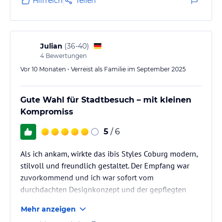
Hilfreich
Teilen
Julian
(
36-40
)
4
Bewertungen
Vor 10 Monaten • Verreist als Familie im September 2025
Gute Wahl für Stadtbesuch – mit kleinen
Kompromiss
5
/ 6
Als ich ankam, wirkte das ibis Styles Coburg modern,
stilvoll und freundlich gestaltet. Der Empfang war
zuvorkommend und ich war sofort vom
durchdachten Designkonzept und der gepflegten
Lobby angenehm überrascht. Für eine Städtereise war
Mehr anzeigen
die Lage ideal: kein langer Weg zu den