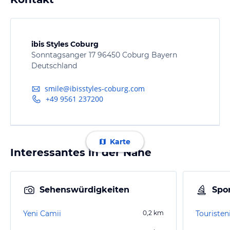
ibis Styles Coburg
Sonntagsanger 17 96450 Coburg Bayern
Deutschland
smile@ibisstyles-coburg.com
+49 9561 237200
Karte
Interessantes in der Nähe
Sehenswürdigkeiten
Spor
Yeni Camii
0,2
km
Touriste