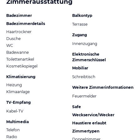
Zimmerausstattung
Badezimmer
Balkontyp
Badezimmerdetails
Terrasse
Haartrockner
Zugang
Dusche
Innenzugang
WC
Badewanne
Elektronische
Toilettenartikel
Zimmerschlüssel
Kosmetikspiegel
Mobiliar
Klimatisierung
Schreibtisch
Heizung
Weitere Zimmerinformationen
Klimaanlage
Feuermelder
TV-Empfang
Safe
Kabel-TV
Weckservice/Wecker
Multimedia
Haustiere erlaubt
Telefon
Zimmertypen
Radio
Doppelzimmer