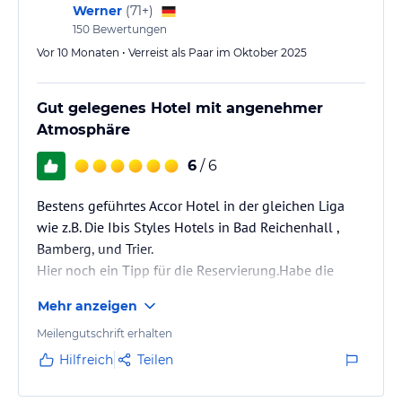
Werner
(
71+
)
150
Bewertungen
Hinweis:
Allgemeine und unverbindliche
Hoteliers-/Veranstalter-/Kataloginformationen. Alle Angaben
Vor 10 Monaten • Verreist als Paar im Oktober 2025
ohne Gewähr und ohne Prüfung durch HolidayCheck. Bitte
lies vor der Buchung die verbindlichen
Angebotsdetails
des
jeweiligen Veranstalters.
Gut gelegenes Hotel mit angenehmer
Atmosphäre
6
/ 6
Bestens geführtes Accor Hotel in der gleichen Liga
wie z.B. Die Ibis Styles Hotels in Bad Reichenhall ,
Bamberg, und Trier.
Hier noch ein Tipp für die Reservierung.Habe die
Accor Gold Karte, bin Accor Voyager, bekomme aber
Mehr anzeigen
trotzdem nicht die besten Preise ( traurig ) habe also
zwei Nächte über Secret Escapes gebucht, € 174,- für
Meilengutschrift erhalten
2 Nächte mit Frühstück das Doppelzimmer. Den
Hilfreich
Teilen
gleichen Preis gab es im letzten Jahr auch im Ibis
Styles Bamberg.-