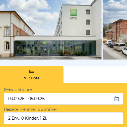
vom Hoteli
Nur Hotel
Reisezeitraum
03.09.26 - 05.09.26
Reiseteilnehmer & Zimmer
2 Erw, 0 Kinder, 1 Zi.