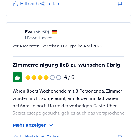
der Zimmer, oft wiederfindet. Das noch neuwertige
Hilfreich
Teilen
Hotel befindet sich in der Nähe des Stadtzentrums
(zu Fuß 5 bis 10 Minuten), umgeben von mehreren
Seitenstraßen, dem Fluss Itz und einer Bahnlinie,
sowie der dahinter liegenden…
Eva
(
56-60
)
1
Bewertungen
Vor 4 Monaten • Verreist als Gruppe im April 2026
Zimmerreinigung ließ zu wünschen übrig
4
/ 6
Waren übers Wochenende mit 8 Personenda, Zimmer
wurden nicht aufgeräumt, am Boden im Bad waren
bei Anreise noch Haare der vorherigen Gäste. Über
Secret escape gebucht, gab es auch das versprochene
Zimmer Upgrade nicht.
Mehr anzeigen