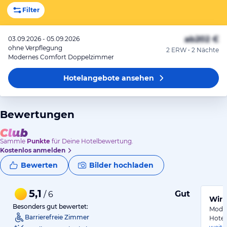
Filter
ab
202 €
03.09.2026 - 05.09.2026
ohne Verpflegung
2 ERW • 2 Nächte
Modernes Comfort Doppelzimmer
Hotelangebote
ansehen
Bewertungen
Sammle
Punkte
für Deine Hotelbewertung.
Kostenlos anmelden
Bewerten
Bilder hochladen
5,1
Gut
/ 6
Wir 
Besonders gut bewertet:
Moder
Barrierefreie Zimmer
Hotel