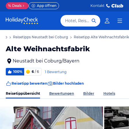
%
Deals
App öffnen
Kontakt
Hotel, Reiseziel
laub
Reisetipps Neustadt bei Coburg
Reisetipp Alte Weihnachtsfabrik
Alte Weihnachtsfabrik
Neustadt bei Coburg/Bayern
100%
6
/ 6
1 Bewertung
Reisetipp bewerten
Bilder hochladen
Reisetippübersicht
Bewertungen
Bilder
Hotels