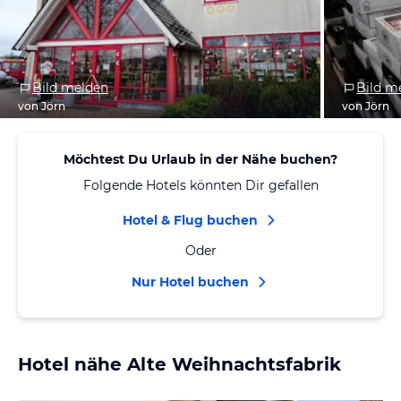
Bild melden
Bild m
von Jörn
von Jörn
Möchtest Du Urlaub in der Nähe buchen?
Folgende Hotels könnten Dir gefallen
Hotel & Flug buchen
Oder
Nur Hotel buchen
Hotel nähe Alte Weihnachtsfabrik