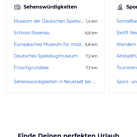
Sehenswürdigkeiten
Spor
Museum der Deutschen Spielwarenindustrie
SonneBa
1,4
km
Schloss Rosenau
Skilift N
6,6
km
Europäisches Museum für modernes Glas
Wandern 
6,8
km
Deutsches Spielzeugmuseum
Altstadt
7,2
km
Froschgrundsee
Touriste
7,3
km
Sehenswürdigkeiten in Neustadt bei Coburg
Finde Deinen perfekten Urlaub