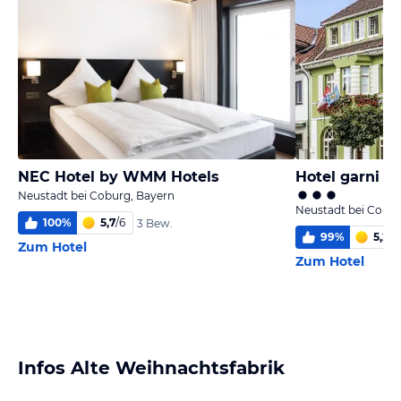
NEC Hotel by WMM Hotels
Hotel garni a
Neustadt bei Coburg, Bayern
Neustadt bei Cobur
100
%
5,7
/
6
3 Bew.
99
%
5,2
/
6
Zum Hotel
Zum Hotel
Infos Alte Weihnachtsfabrik