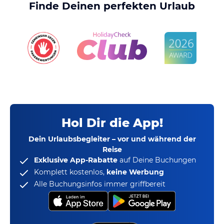
Finde Deinen perfekten Urlaub
Hol Dir die App!
Dein Urlaubsbegleiter – vor und während der
Reise
Exklusive App-Rabatte
auf Deine Buchungen
Komplett kostenlos,
keine Werbung
Alle Buchungsinfos immer griffbereit