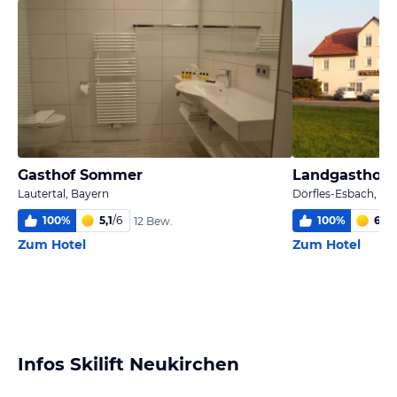
Gasthof Sommer
Lautertal, Bayern
Dörfles-Esbach, Ba
100
%
5,1
/
6
100
%
6,0
/
12 Bew.
Zum Hotel
Zum Hotel
Infos Skilift Neukirchen