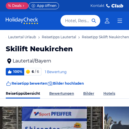
%
Deals
App öffnen
Kontakt
Hotel, Reiseziel
ub
Lautertal Urlaub
Reisetipps Lautertal
Reisetipp Skilift Neukirchen
Skilift Neukirchen
Lautertal/Bayern
100%
6
/ 6
1 Bewertung
Reisetipp bewerten
Bilder hochladen
Reisetippübersicht
Bewertungen
Bilder
Hotels