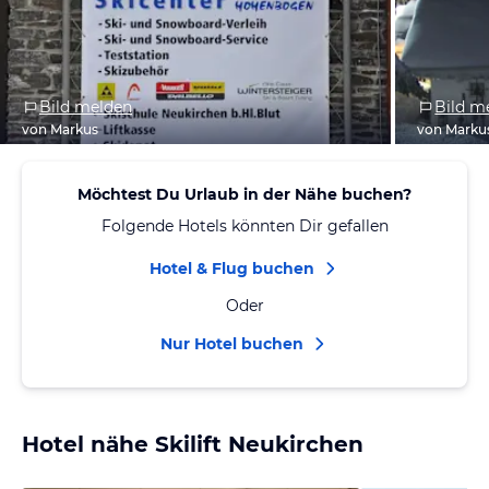
Bild melden
Bild m
von Markus
von Marku
Möchtest Du Urlaub in der Nähe buchen?
Folgende Hotels könnten Dir gefallen
Hotel & Flug buchen
Oder
Nur Hotel buchen
Hotel nähe Skilift Neukirchen