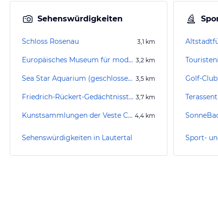
Sehenswürdigkeiten
Spor
Schloss Rosenau
Altstadt
3,1
km
Europäisches Museum für modernes Glas
Touriste
3,2
km
Sea Star Aquarium (geschlossen)
3,5
km
Friedrich-Rückert-Gedächtnisstätte
Terassen
3,7
km
Kunstsammlungen der Veste Coburg
SonneBa
4,4
km
Sehenswürdigkeiten in Lautertal