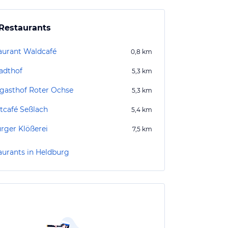
Restaurants
aurant Waldcafé
0,8
km
tadthof
5,3
km
gasthof Roter Ochse
5,3
km
tcafé Seßlach
5,4
km
rger Klößerei
7,5
km
aurants in Heldburg