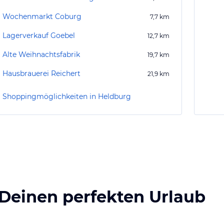
Wochenmarkt Coburg
7,7
km
Lagerverkauf Goebel
12,7
km
Alte Weihnachtsfabrik
19,7
km
Hausbrauerei Reichert
21,9
km
Shoppingmöglichkeiten in Heldburg
 Deinen perfekten Urlaub