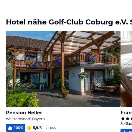
Hotel nähe Golf-Club Coburg e.V
Pension Heller
Frän
Weitramsdorf, Bayern
Seßlac
100
%
5,9
/
6
2 Bew.