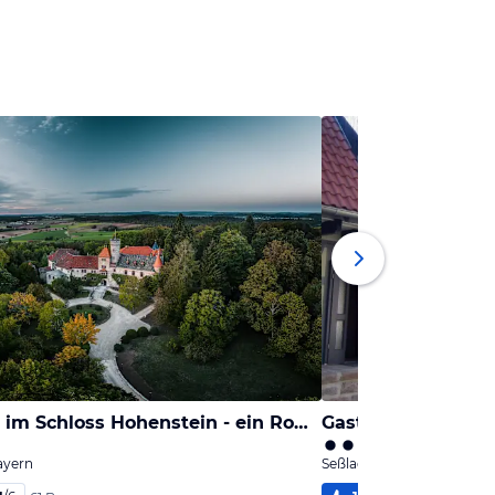
Rehbergers im Schloss Hohenstein - ein Romantik Hotel
Gasthof Pörtnerho
ayern
Seßlach, Bayern