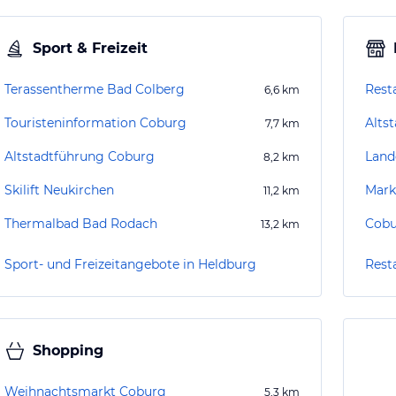
Sport & Freizeit
Terassentherme Bad Colberg
Rest
6,6
km
Touristeninformation Coburg
Alts
7,7
km
Altstadtführung Coburg
Land
8,2
km
Skilift Neukirchen
Mark
11,2
km
Thermalbad Bad Rodach
Cobu
13,2
km
Sport- und Freizeitangebote in Heldburg
Rest
Shopping
Weihnachtsmarkt Coburg
5,3
km