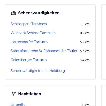
Sehenswürdigkeiten
Schlosspark Tambach
0,1
km
Wildpark Schloss Tambach
0,2
km
Hattersdorfer Torturm
5,2
km
Stadtpfarrkirche St. Johannes der Täufer
5,3
km
Geiersberger Torturm
5,4
km
Sehenswürdigkeiten in Heldburg
Nachtleben
Utopolis
8,0
km