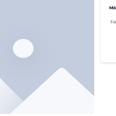
Mö
Fo