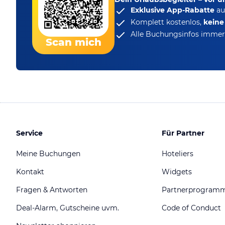
Exklusive App-Rabatte
au
Komplett kostenlos,
kein
Alle Buchungsinfos immer 
Scan mich
Service
Für Partner
Meine Buchungen
Hoteliers
Kontakt
Widgets
Fragen & Antworten
Partnerprogram
Deal-Alarm, Gutscheine uvm.
Code of Conduct