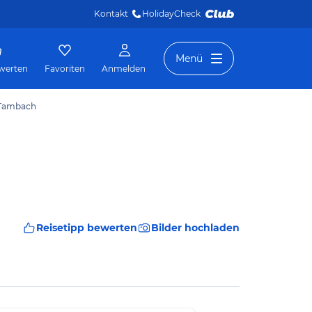
Kontakt
HolidayCheck 
Menü
werten
Favoriten
Anmelden
ß Tambach
Reisetipp bewerten
Bilder hochladen