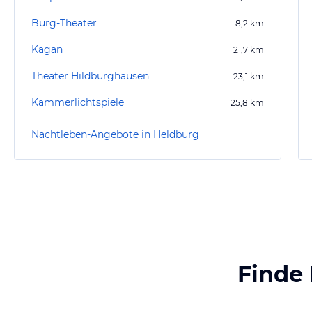
Burg-Theater
8,2
km
Kagan
21,7
km
Theater Hildburghausen
23,1
km
Kammerlichtspiele
25,8
km
Nachtleben-Angebote in Heldburg
Finde