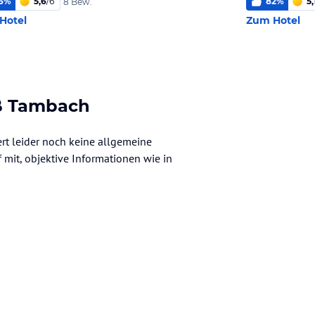
6
%
5,6
/
6
82
%
5,
8 Bew.
Hotel
Zum Hotel
oß Tambach
ert leider noch keine allgemeine
f mit, objektive Informationen wie in