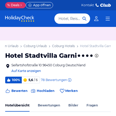
%
Deals
App öffnen
Kontakt
Hotel, Reiseziel
yern Urlaub
Coburg Urlaub
Coburg Hotels
Hotel Stadtvilla Garni
Hotel Stadtvilla Garni
Seifartshofstraße 10 96450 Coburg Deutschland
Auf Karte anzeigen
78
Bewertungen
100%
5,6
/ 6
Bewerten
Hochladen
Merken
Hotelübersicht
Bewertungen
Bilder
Fragen