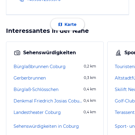
Karte
Interessantes in der Nähe
Sehenswürdigkeiten
Spor
Bürglaßbrunnen Coburg
0,2
km
Touriste
Gerberbrunnen
0,3
km
Altstadt
Bürglaß-Schlösschen
0,4
km
Skilift N
Denkmal Friedrich Josias Coburg
0,4
km
Landestheater Coburg
0,4
km
Terassen
Sehenswürdigkeiten in Coburg
Sport- un