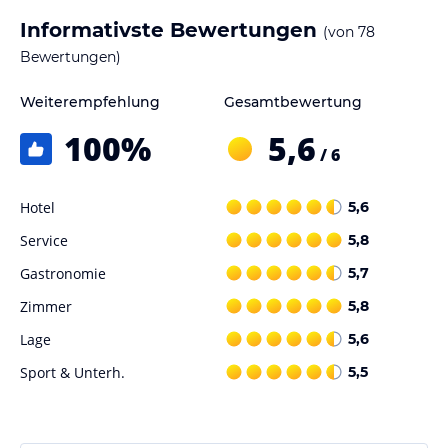
lies vor der Buchung die verbindlichen
Angebotsdetails
des
Informativste Bewertungen
jeweiligen Veranstalters.
(von
78
Bewertungen)
Weiterempfehlung
Gesamtbewertung
100
%
5,6
/ 6
Hotel
5,6
Service
5,8
Gastronomie
5,7
Zimmer
5,8
Lage
5,6
Sport & Unterh.
5,5