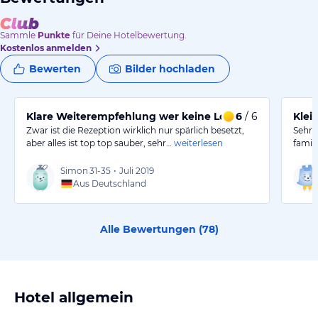
Sammle
Punkte
für Deine Hotelbewertung.
Kostenlos anmelden
Bewerten
Bilder hochladen
Klare Weiterempfehlung wer keine Lobby braucht
6
/ 6
Klei
Zwar ist die Rezeption wirklich nur spärlich besetzt,
Sehr 
aber alles ist top top sauber, sehr…
weiterlesen
famil
Simon
31-35
•
Juli 2019
Aus Deutschland
Alle Bewertungen (
78
)
Hotel allgemein