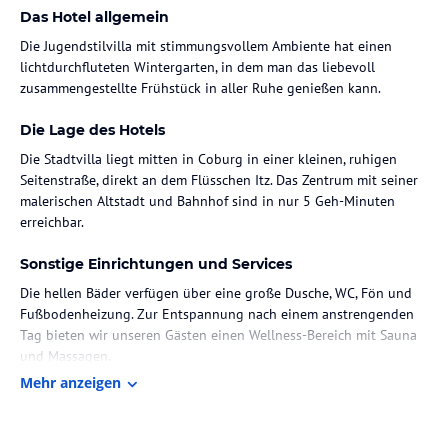
Das Hotel allgemein
Die Jugendstilvilla mit stimmungsvollem Ambiente hat einen
lichtdurchfluteten Wintergarten, in dem man das liebevoll
zusammengestellte Frühstück in aller Ruhe genießen kann.
Die Lage des Hotels
Die Stadtvilla liegt mitten in Coburg in einer kleinen, ruhigen
Seitenstraße, direkt an dem Flüsschen Itz. Das Zentrum mit seiner
malerischen Altstadt und Bahnhof sind in nur 5 Geh-Minuten
erreichbar.
Sonstige Einrichtungen und Services
Die hellen Bäder verfügen über eine große Dusche, WC, Fön und
Fußbodenheizung. Zur Entspannung nach einem anstrengenden
Tag bieten wir unseren Gästen einen Wellness-Bereich mit Sauna
und Massagen.
Mehr anzeigen
Hinweis:
Allgemeine und unverbindliche
Hoteliers-/Veranstalter-/Kataloginformationen. Alle Angaben
ohne Gewähr und ohne Prüfung durch HolidayCheck. Bitte