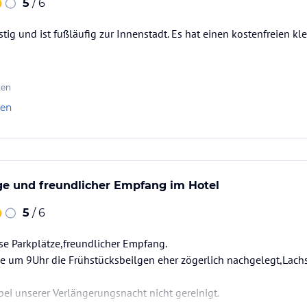
5
/ 6
tig und ist fußläufig zur Innenstadt. Es hat einen kostenfreien kle
ten
len
 und freundlicher Empfang im Hotel
5
/ 6
se Parkplätze,freundlicher Empfang.
e um 9Uhr die Frühstücksbeilgen eher zögerlich nachgelegt,Lach
ei unserer Verlängerungsnacht nicht gereinigt.