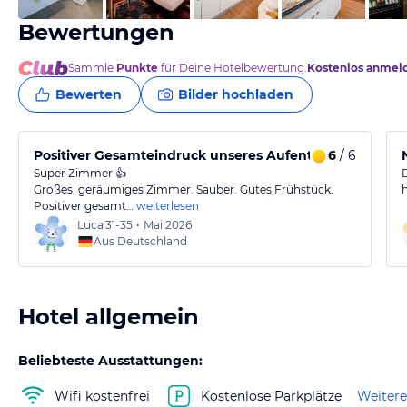
Bewertungen
Sammle
Punkte
für Deine Hotelbewertung.
Kostenlos anmel
Bewerten
Bilder hochladen
Positiver Gesamteindruck unseres Aufenthalts
6
/ 6
Super Zimmer 👍
Großes, geräumiges Zimmer. Sauber. Gutes Frühstück.
Positiver gesamt…
weiterlesen
Luca
31-35
•
Mai 2026
Aus Deutschland
Hotel allgemein
Beliebteste Ausstattungen:
Wifi kostenfrei
Kostenlose Parkplätze
Weitere