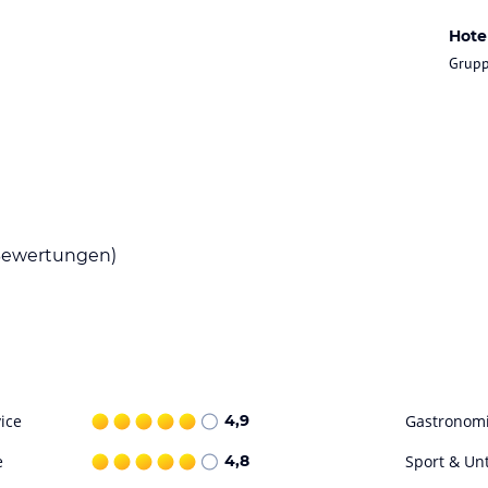
Hote
äume zur Verfügung. Natürlich gehört
Grupp
sind zu Fuß oder über den Fahrstuhl erreichbar.
ur Auswahl. Die Hotelbesucher können ihr Auto
bis 20:00 Uhr besetzt!
ataloginformationen. Alle Angaben ohne
uchung die verbindlichen
Angebotsdetails
des
ewertungen)
ice
4,9
Gastronom
e
4,8
Sport & Un