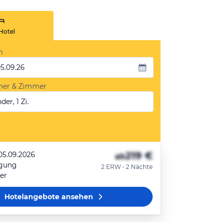
Hotel
m
05.09.26
mer & Zimmer
der, 1 Zi.
219 €
 05.09.2026
ab
egung
2 ERW • 2 Nächte
er
Hotelangebote
ansehen