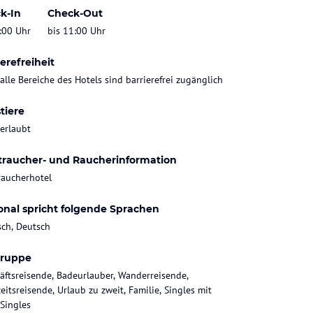
k-In
Check-Out
:00 Uhr
bis 11:00 Uhr
erefreiheit
 alle Bereiche des Hotels sind barrierefrei zugänglich
tiere
 erlaubt
traucher- und Raucherinformation
raucherhotel
onal spricht folgende Sprachen
sch, Deutsch
gruppe
äftsreisende, Badeurlauber, Wanderreisende,
eitsreisende, Urlaub zu zweit, Familie, Singles mit
 Singles