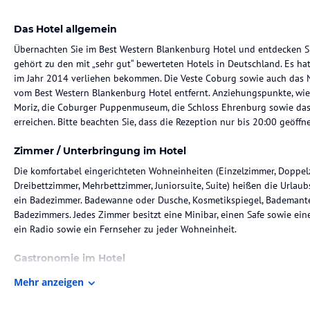
Das Hotel allgemein
Übernachten Sie im Best Western Blankenburg Hotel und entdecken Si
gehört zu den mit „sehr gut“ bewerteten Hotels in Deutschland. Es ha
im Jahr 2014 verliehen bekommen. Die Veste Coburg sowie auch das
vom Best Western Blankenburg Hotel entfernt. Anziehungspunkte, wie 
Moriz, die Coburger Puppenmuseum, die Schloss Ehrenburg sowie das 
erreichen. Bitte beachten Sie, dass die Rezeption nur bis 20:00 geöffnet
Zimmer / Unterbringung im Hotel
Die komfortabel eingerichteten Wohneinheiten (Einzelzimmer, Doppel
Dreibettzimmer, Mehrbettzimmer, Juniorsuite, Suite) heißen die Urlau
ein Badezimmer. Badewanne oder Dusche, Kosmetikspiegel, Bademante
Badezimmers. Jedes Zimmer besitzt eine Minibar, einen Safe sowie ein
ein Radio sowie ein Fernseher zu jeder Wohneinheit.
Gastronomie im Hotel
Im Hotel wird den Gästen Frühstück als Verpflegungsart geboten. Ein
Mehr anzeigen
enthalten. Viele Gaststätten befinden sich höchstens 10 Minuten entfe