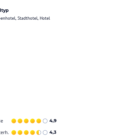
ltyp
enhotel, Stadthotel, Hotel
ie
4,9
terh.
4,3