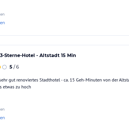
ten
len
3-Sterne-Hotel - Altstadt 15 Min
5
/ 6
 sehr gut renoviertes Stadthotel - ca. 15 Geh-Minuten von der Altst
is etwas zu hoch
ten
len