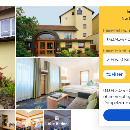
Nur 
Reisezeitrau
03.09.26 - 
Reiseteilneh
2 Erw, 0 Kin
vom Hotelier, Juni 2010
Filter
03.09.2026 -
ohne Verpfl
Doppelzimm
vom Hotelier, September 2018
Alle Bilder
(
49
)