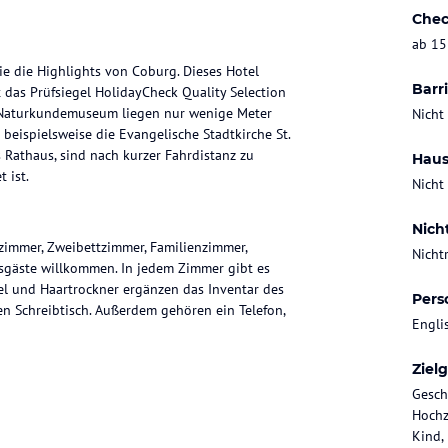
Chec
ab 15
e die Highlights von Coburg. Dieses Hotel
Barri
t das Prüfsiegel HolidayCheck Quality Selection
 Naturkundemuseum liegen nur wenige Meter
Nicht
beispielsweise die Evangelische Stadtkirche St.
Rathaus, sind nach kurzer Fahrdistanz zu
Haus
 ist.
Nicht
Nich
zimmer, Zweibettzimmer, Familienzimmer,
Nicht
bsgäste willkommen. In jedem Zimmer gibt es
l und Haartrockner ergänzen das Inventar des
Pers
en Schreibtisch. Außerdem gehören ein Telefon,
Engli
Ziel
Gesch
 Frühstücksbuffet ist im Leistungsangebot
Hochz
rnt.
Kind,