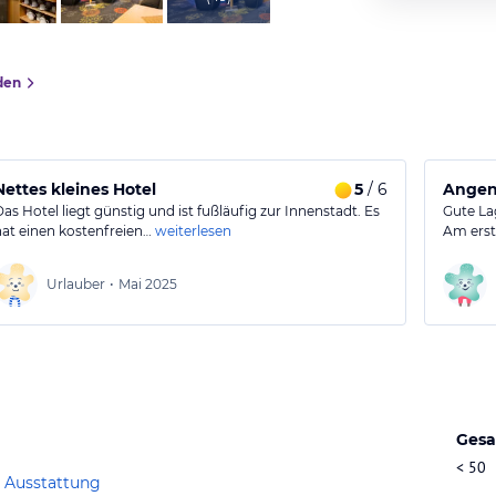
den
Nettes kleines Hotel
5
/ 6
Angen
Das Hotel liegt günstig und ist fußläufig zur Innenstadt. Es
Gute La
hat einen kostenfreien…
weiterlesen
Am erst
Urlauber
•
Mai 2025
Gesa
< 50
 Ausstattung