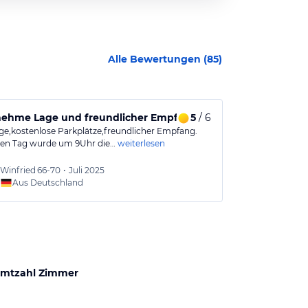
Alle Bewertungen (
85
)
ehme Lage und freundlicher Empfang im Hotel
5
/ 6
gut renovier
ge,kostenlose Parkplätze,freundlicher Empfang.
Etwas älteres, 
en Tag wurde um 9Uhr die…
weiterlesen
Geh-Minuten v
Winfried
66-70
•
Juli 2025
Christi
Aus Deutschland
Aus
mtzahl Zimmer