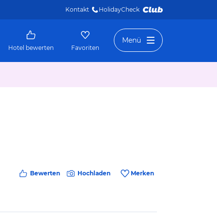
Kontakt
HolidayCheck 
Menü
Hotel bewerten
Favoriten
Bewerten
Hochladen
Merken