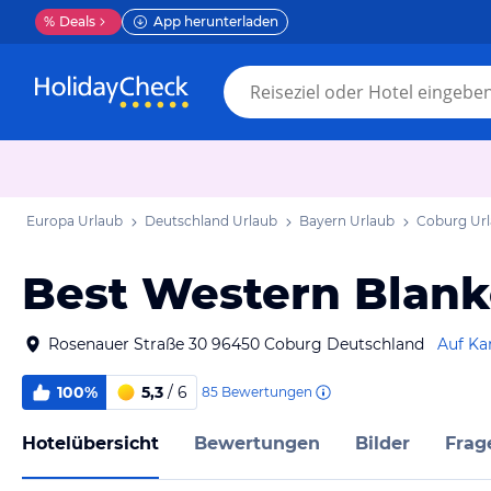
%
Deals
App herunterladen
Europa Urlaub
Deutschland Urlaub
Bayern Urlaub
Coburg Ur
Best Western Blank
Rosenauer Straße 30 96450 Coburg Deutschland
Auf Ka
100%
5,3
/ 6
85
Bewertungen
Hotelübersicht
Bewertungen
Bilder
Frag