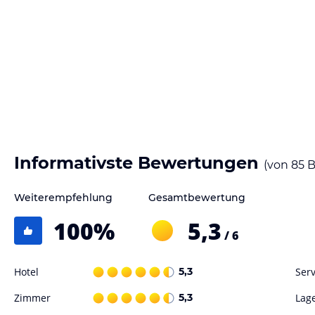
Sonstige Einrichtungen und Services
Im BEST WESTERN Blankenburg Hotel stehen den Besuchern 36 Wohnr
kostenfreies Wireless Internet zur Ausstattungsnorm. Die Wohnräume 
Dienstleistungen wie Wäscheservice sowie Schuhputzservice stehen z
auf einem der kostenlosen Privatparkplätze parken. Die Rezeption ist 
Hinweis:
Allgemeine und unverbindliche Hoteliers-/Veranstalter-/K
Gewähr und ohne Prüfung durch HolidayCheck. Bitte lies vor der B
jeweiligen Veranstalters.
Informativste Bewertungen
(von
85
B
Weiterempfehlung
Gesamtbewertung
100
%
5,3
/ 6
Hotel
5,3
Serv
Zimmer
5,3
Lag