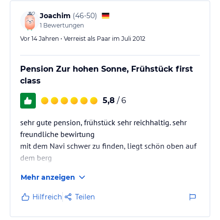
Joachim
(
46-50
)
1
Bewertungen
Vor 14 Jahren • Verreist als Paar im Juli 2012
Pension Zur hohen Sonne, Frühstück first
class
5,8
/ 6
sehr gute pension, frühstück sehr reichhaltig. sehr
freundliche bewirtung
mit dem Navi schwer zu finden, liegt schön oben auf
dem berg
der gastraum ist sehr schön rustikal eingerichtet, /
Mehr anzeigen
frühstückszimmer, mit musikbox
Hilfreich
Teilen