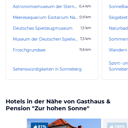
Astronomiemuseum der Sternwarte Sonneberg
0,4
km
SonneBa
Meeresaquarium Exotarium Nautiland
0,9
km
Skigebiet
Deutsches Spielzeugmuseum
1,5
km
Naturbad
Museum der Deutschen Spielwarenindustrie
7,3
km
Sommerro
Froschgrundsee
11,6
km
Wandern 
Sport- un
Sehenswürdigkeiten in Sonneberg
Sonnebe
Hotels in der Nähe von Gasthaus &
Pension "Zur hohen Sonne"
81%
100%