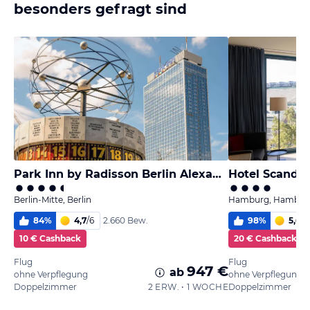
besonders gefragt sind
Park Inn by Radisson Berlin Alexanderplatz
Hotel Scandi
Berlin-Mitte, Berlin
Hamburg, Hambur
84
%
4,7
/
6
98
%
5,6
/
6
2.660 Bew.
10 € Cashback
20 € Cashback
Flug
Flug
947 €
ab
ohne Verpflegung
ohne Verpflegung
Doppelzimmer
2 ERW. • 1 WOCHE
Doppelzimmer