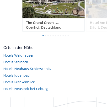
The Grand Green - Familux Resort
Hotel Am 
Oberhof, Deutschland
Erfurt, De
Orte in der Nähe
Hotels
Weidhausen
Hotels
Steinach
Hotels
Neuhaus-Schierschnitz
Hotels
Judenbach
Hotels
Frankenblick
Hotels
Neustadt bei Coburg