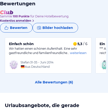
Bewertungen
Sammle
100
Punkte
für Deine Hotelbewertung.
Kostenlos anmelden
Bewerten
Bilder hochladen
Einfach schön
5,3
/ 6
Ein 
Wir hatten einen schönen Aufenthalt. Eine sehr
*** A
gastfreundliche und familienfreundliche…
weiterlesen
reich
Stefan
31-35
•
Juni 2014
Aus Deutschland
Alle Bewertungen (
6
)
Urlaubsangebote, die gerade