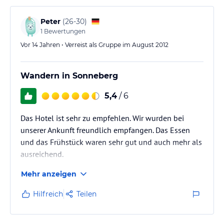
Peter
(
26-30
)
1
Bewertungen
Vor 14 Jahren • Verreist als Gruppe im August 2012
Wandern in Sonneberg
5,4
/ 6
Das Hotel ist sehr zu empfehlen. Wir wurden bei
unserer Ankunft freundlich empfangen. Das Essen
und das Frühstück waren sehr gut und auch mehr als
ausreichend.
Mehr anzeigen
Die Pension ist auf jeden Fall zu empfehlen
Hilfreich
Teilen