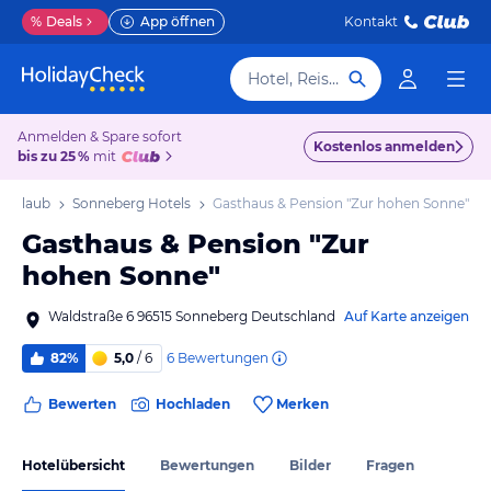
%
Deals
App öffnen
Kontakt
Hotel, Reiseziel
Anmelden & Spare sofort
Kostenlos anmelden
bis zu 25 %
mit
 Urlaub
Sonneberg Hotels
Gasthaus & Pension "Zur hohen Sonne"
Gasthaus & Pension "Zur
hohen Sonne"
Waldstraße 6 96515 Sonneberg Deutschland
Auf Karte anzeigen
6
Bewertungen
82%
5,0
/ 6
Bewerten
Hochladen
Merken
Hotelübersicht
Bewertungen
Bilder
Fragen