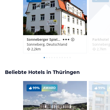
Sonneberger Spielzeug-Hotel
Parkhotel
Sonneberg, Deutschland
Sonneberg
2,2km
2,7km
Beliebte Hotels in Thüringen
99%
99%
AWARD