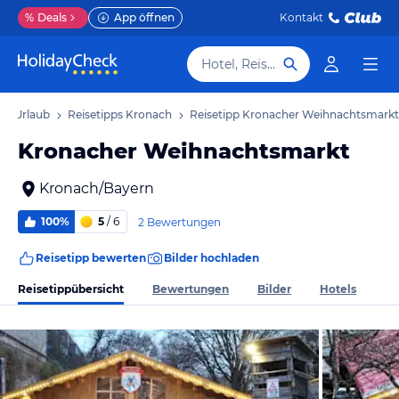
%
Deals
App öffnen
Kontakt
Hotel, Reiseziel
ch Urlaub
Reisetipps Kronach
Reisetipp Kronacher Weihnachtsmarkt
Kronacher Weihnachtsmarkt
Kronach/Bayern
100%
5
/ 6
2 Bewertungen
Reisetipp bewerten
Bilder hochladen
Reisetippübersicht
Bewertungen
Bilder
Hotels