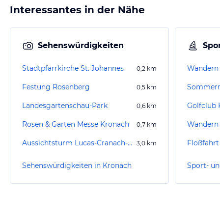
Interessantes in der Nähe
Sehenswürdigkeiten
Spor
Stadtpfarrkirche St. Johannes
Wandern
0,2
km
Festung Rosenberg
Sommerr
0,5
km
Landesgartenschau-Park
Golfclub 
0,6
km
Rosen & Garten Messe Kronach
Wandern 
0,7
km
Aussichtsturm Lucas-Cranach-Turm
Floßfahrt
3,0
km
Sehenswürdigkeiten in Kronach