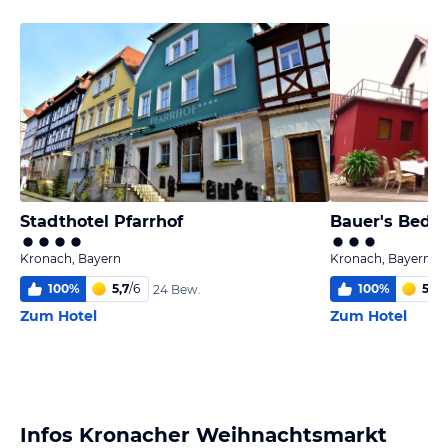
Stadthotel Pfarrhof
Bauer's Bed &
Kronach, Bayern
Kronach, Bayern
100
%
5,7
/
6
100
%
5,6
/
24 Bew.
Zum Hotel
Zum Hotel
Infos Kronacher Weihnachtsmarkt