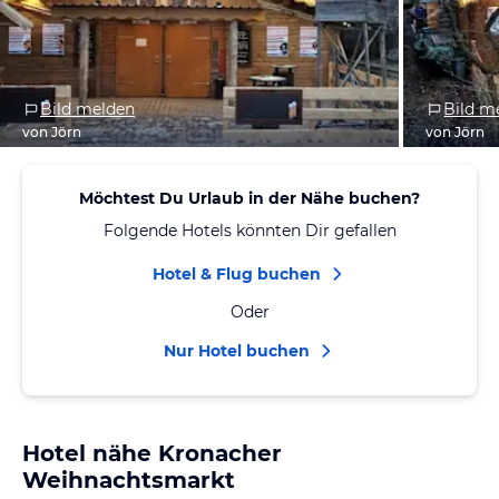
Bild melden
Bild m
von Jörn
von Jörn
Möchtest Du Urlaub in der Nähe buchen?
Folgende Hotels könnten Dir gefallen
Hotel & Flug buchen
Oder
Nur Hotel buchen
Hotel nähe Kronacher
Weihnachtsmarkt