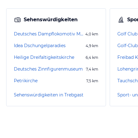
Sehenswürdigkeiten
Spor
Deutsches Dampflokomotiv Museum
Golf Club
4,0
km
Idea Dschungelparadies
Golf-Club
4,9
km
Heilige Dreifaltigkeitskirche
Freibad 
6,4
km
Deutsches Zinnfigurenmuseum
Lohengri
7,4
km
Petrikirche
7,5
km
Sehenswürdigkeiten in Trebgast