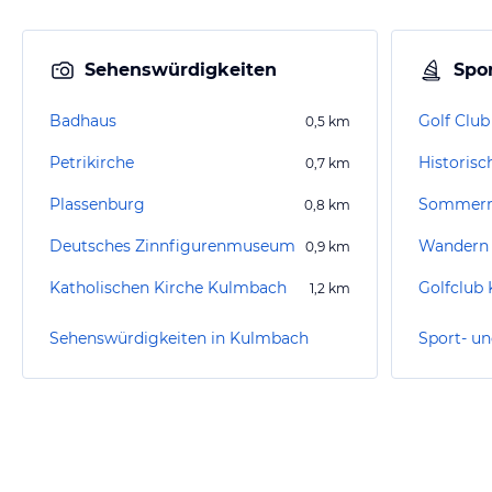
Sehenswürdigkeiten
Spor
Badhaus
Golf Club
0,5
km
Petrikirche
0,7
km
Plassenburg
Sommerr
0,8
km
Deutsches Zinnfigurenmuseum
Wandern
0,9
km
Katholischen Kirche Kulmbach
Golfclub 
1,2
km
Sehenswürdigkeiten in Kulmbach