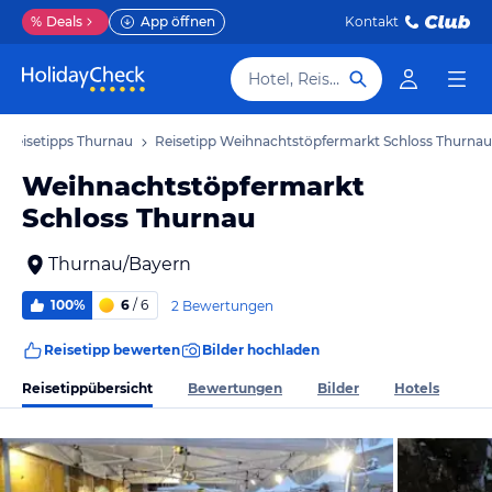
%
Deals
App öffnen
Kontakt
Hotel, Reiseziel
Reisetipps Thurnau
Reisetipp Weihnachtstöpfermarkt Schloss Thurnau
Weihnachtstöpfermarkt
Schloss Thurnau
Thurnau/Bayern
100%
6
/ 6
2 Bewertungen
Reisetipp bewerten
Bilder hochladen
Reisetippübersicht
Bewertungen
Bilder
Hotels