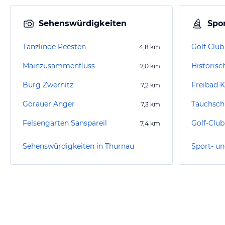
Sehenswürdigkeiten
Spor
Tanzlinde Peesten
Golf Club
4,8
km
Mainzusammenfluss
7,0
km
Burg Zwernitz
Freibad 
7,2
km
Görauer Anger
7,3
km
Felsengarten Sanspareil
Golf-Club
7,4
km
Sehenswürdigkeiten in Thurnau