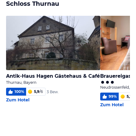
Schloss Thurnau
Antik-Haus Hagen Gästehaus & Café
Brauereigast
Thurnau, Bayern
Neudrossenfeld, Ba
100
%
5,9
/
6
3 Bew.
99
%
5,3
/
6
Zum Hotel
Zum Hotel