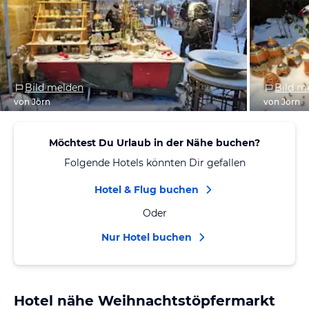
Bild melden
Bild m
von Jörn
von Jörn
Möchtest Du Urlaub in der Nähe buchen?
Folgende Hotels könnten Dir gefallen
Hotel & Flug buchen
Oder
Nur Hotel buchen
Hotel nähe Weihnachtstöpfermarkt