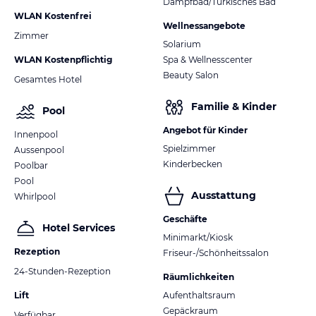
Dampfbad/Türkisches Bad
WLAN Kostenfrei
Wellnessangebote
Zimmer
Solarium
WLAN Kostenpflichtig
Spa & Wellnesscenter
Beauty Salon
Gesamtes Hotel
Familie & Kinder
Pool
Angebot für Kinder
Innenpool
Spielzimmer
Aussenpool
Kinderbecken
Poolbar
Pool
Ausstattung
Whirlpool
Geschäfte
Hotel Services
Minimarkt/Kiosk
Rezeption
Friseur-/Schönheitssalon
24-Stunden-Rezeption
Räumlichkeiten
Lift
Aufenthaltsraum
Gepäckraum
Verfügbar