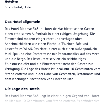
Hoteltyp
Strandhotel, Hotel
Das Hotel allgemein
Das Hotel Ridomar 365 in Lloret de Mar bietet seinen Gästen
einen erholsamen Aufenthalt in einer ruhigen Umgebung. Die
Zimmer sind modern eingerichtet und verfügen über
Annehmlichkeiten wie einen Flachbild-TV, einen Safe und
kostenfreies WLAN. Das Hotel bietet auch einen Außenpool, ein
Mini-Spa und eine Dachterrasse mit Panoramablick auf das Meer
und die Berge. Das Restaurant serviert ein reichhaltiges
Frühstücksbuffet und ein Fitnesscenter steht den Gästen zur
Verfügung. Die Lage des Hotels ist ideal, nur 10 Gehminuten vom
Strand entfernt und in der Nähe von Geschäften, Restaurants und
dem lebendigen Nachtleben von Lloret de Mar.
Die Lage des Hotels
Das Hotel Ridomar 365 liegt in einer ruhigen Gegend von Lloret
de Mar, nur 10 Gehminuten vom Strand entfernt. Es befindet sich
auch in der Nähe von öffentlichen Verkehrsmitteln, Bars,