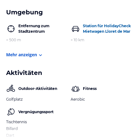
Umgebung
Entfernung zum
Station für HolidayCheck
Stadtzentrum
Mietwagen Lloret de Mar
< 500 m
< 10 km
Mehr anzeigen
Aktivitäten
Outdoor-Aktivitäten
Fitness
Golfplatz
Aerobic
Vergnügungssport
Tischtennis
Billard
Dart