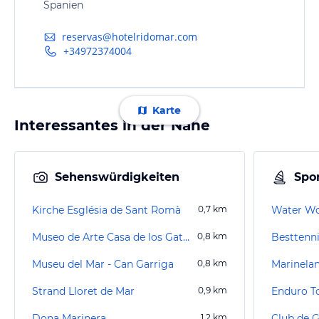
Spanien
reservas@hotelridomar.com
+34972374004
Karte
Interessantes in der Nähe
Sehenswürdigkeiten
Spor
Kirche Església de Sant Romà
0,7
km
Water Wo
Museo de Arte Casa de los Gatos / Katzenmuseum
0,8
km
Besttenni
Museu del Mar - Can Garriga
0,8
km
Marinela
Strand Lloret de Mar
0,9
km
Enduro T
Dona Marinera
1,2
km
Club de G