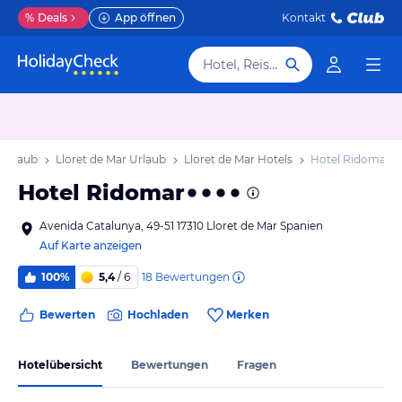
%
Deals
App öffnen
Kontakt
Hotel, Reiseziel
 Urlaub
Lloret de Mar Urlaub
Lloret de Mar Hotels
Hotel Ridomar
Hotel Ridomar
Avenida Catalunya, 49-51 17310 Lloret de Mar Spanien
Auf Karte anzeigen
18
Bewertungen
100%
5,4
/ 6
Bewerten
Hochladen
Merken
Hotelübersicht
Bewertungen
Fragen