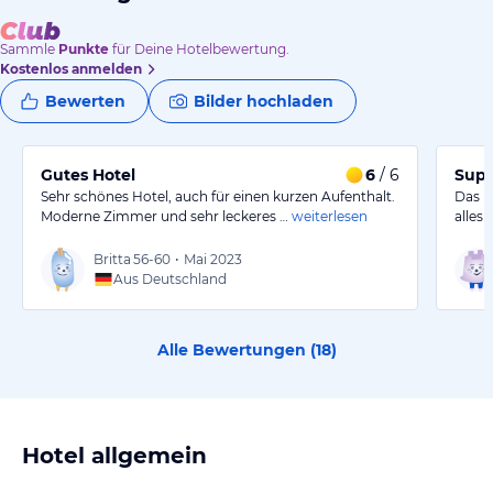
Sammle
Punkte
für Deine Hotelbewertung.
Kostenlos anmelden
Bewerten
Bilder hochladen
Gutes Hotel
6
/ 6
Supe
Sehr schönes Hotel, auch für einen kurzen Aufenthalt.
Das H
Moderne Zimmer und sehr leckeres …
weiterlesen
alles 
Britta
56-60
•
Mai 2023
Aus Deutschland
Alle Bewertungen (
18
)
Hotel allgemein