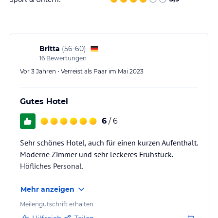
Sport und Unterhaltung
Das Hotel Ridomar 365 bietet seinen Gästen verschiedene
Möglichkeiten zur Entspannung und Unterhaltung. Gäste können
den Außenpool nutzen oder auf der Dachterrasse entspannen und
den Panoramablick auf das Meer und die Berge genießen. Ein
Britta
(
56-60
)
Mini-Spa bietet zusätzliche Entspannungsmöglichkeiten. Das
16
Bewertungen
Hotel verfügt außerdem über ein Fitnesscenter, in dem Gäste aktiv
Vor 3 Jahren • Verreist als Paar im Mai 2023
bleiben können.
Hinweis:
Verfasst von HolidayCheck mit Hilfe von KI. Alle
Gutes Hotel
Angaben ohne Gewähr. Bitte lies vor der Buchung die
verbindlichen
Angebotsdetails
des jeweiligen Veranstalters.
6
/ 6
Sehr schönes Hotel, auch für einen kurzen Aufenthalt.
Moderne Zimmer und sehr leckeres Frühstück.
Höfliches Personal.
Mehr anzeigen
Meilengutschrift erhalten