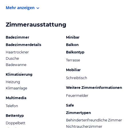
Mehr anzeigen
Zimmerausstattung
Badezimmer
Minibar
Badezimmerdetails
Balkon
Haartrockner
Balkontyp
Dusche
Terrasse
Badewanne
Mobiliar
Klimatisierung
Schreibtisch
Heizung
Weitere Zimmerinformationen
Klimaanlage
Feuermelder
Multimedia
Safe
Telefon
Zimmertypen
Bettentyp
Behindertenfreundliche Zimmer
Doppelbett
Nichtraucherzimmer