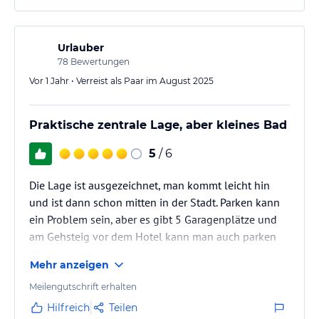
als Plätze waren. Und manche Leute parken auch sehr
grosszügig. Lösung war für uns dann…
Urlauber
78
Bewertungen
Vor 1 Jahr • Verreist als Paar im August 2025
Praktische zentrale Lage, aber kleines Bad
5
/ 6
Die Lage ist ausgezeichnet, man kommt leicht hin
und ist dann schon mitten in der Stadt. Parken kann
ein Problem sein, aber es gibt 5 Garagenplätze und
am Gehsteig vor dem Hotel kann man auch parken
(mit Sandergenehmigung).
Mehr anzeigen
Unser Zimmer hat zur Donau geschaut und war recht
geräumig und ruhig. Das Bad war allerdings ziemlich
Meilengutschrift erhalten
klein und hatte kaum Ablageflächen - da hätte sich
Hilfreich
Teilen