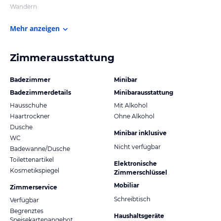
Wandern
Mehr anzeigen
Zimmerausstattung
Badezimmer
Minibar
Badezimmerdetails
Minibarausstattung
Hausschuhe
Mit Alkohol
Haartrockner
Ohne Alkohol
Dusche
Minibar inklusive
WC
Nicht verfügbar
Badewanne/Dusche
Toilettenartikel
Elektronische
Kosmetikspiegel
Zimmerschlüssel
Mobiliar
Zimmerservice
Schreibtisch
Verfügbar
Begrenztes
Haushaltsgeräte
Speisekartenangebot