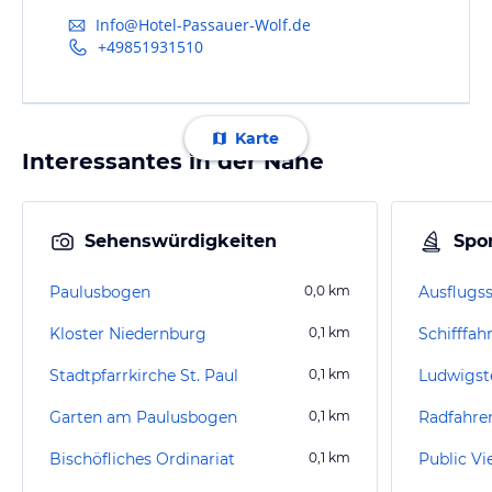
Info@Hotel-Passauer-Wolf.de
+49851931510
Karte
Interessantes in der Nähe
Sehenswürdigkeiten
Spor
Paulusbogen
0,0
km
Kloster Niedernburg
0,1
km
Schifffah
Stadtpfarrkirche St. Paul
0,1
km
Ludwigst
Garten am Paulusbogen
0,1
km
Radfahre
Bischöfliches Ordinariat
0,1
km
Public Vi