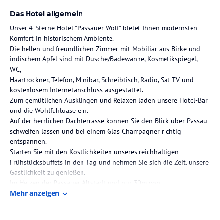
Das Hotel allgemein
Unser 4-Sterne-Hotel "Passauer Wolf" bietet Ihnen modernsten
Komfort in historischem Ambiente.
Die hellen und freundlichen Zimmer mit Mobiliar aus Birke und
indischem Apfel sind mit Dusche/Badewanne, Kosmetikspiegel,
WC,
Haartrockner, Telefon, Minibar, Schreibtisch, Radio, Sat-TV und
kostenlosem Internetanschluss ausgestattet.
Zum gemütlichen Ausklingen und Relaxen laden unsere Hotel-Bar
und die Wohlfühloase ein.
Auf der herrlichen Dachterrasse können Sie den Blick über Passau
schweifen lassen und bei einem Glas Champagner richtig
entspannen.
Starten Sie mit den Köstlichkeiten unseres reichhaltigen
Frühstücksbuffets in den Tag und nehmen Sie sich die Zeit, unsere
Gastlichkeit zu genießen.
Im Herzen der Passauer Altstadt und nur 30m von
Schiffsanlegestellen entfernt gelegen ist
Mehr anzeigen
das Hotel "Passauer Wolf" ein idealer Ausgangspunkt um Passau
und die Region zu entdecken.