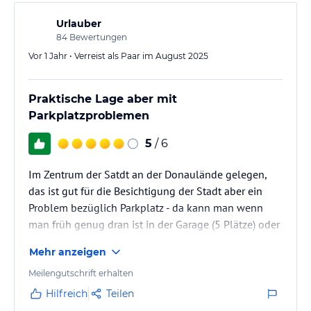
Urlauber
84
Bewertungen
Vor 1 Jahr • Verreist als Paar im August 2025
Praktische Lage aber mit
Parkplatzproblemen
5
/ 6
Im Zentrum der Satdt an der Donaulände gelegen,
das ist gut für die Besichtigung der Stadt aber ein
Problem bezüglich Parkplatz - da kann man wenn
man früh genug dran ist in der Garage (5 Plätze) oder
auch auf der Donaulände am Gehsteig (mit
Mehr anzeigen
Sondergenehmigung, ausgestellt vom Hotel) sein
Auto abstellen. Aber wegfahren für einen Ausflug
Meilengutschrift erhalten
kann ein Problem sein weil zB bei unserem
Hilfreich
Teilen
Aufenthalt mehr Genehmigungen ausgestellt wurden