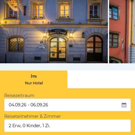
vom Hotelie
Nur Hotel
Reisezeitraum
04.09.26 - 06.09.26
Reiseteilnehmer & Zimmer
2 Erw, 0 Kinder, 1 Zi.