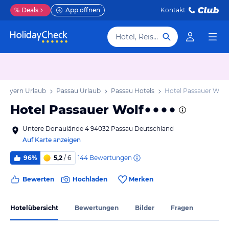
%
Deals
App öffnen
Kontakt
Hotel, Reiseziel
Bayern Urlaub
Passau Urlaub
Passau Hotels
Hotel Passauer Wolf
Hotel Passauer Wolf
Untere Donaulände 4 94032 Passau Deutschland
Auf Karte anzeigen
144
Bewertungen
96%
5,2
/ 6
Bewerten
Hochladen
Merken
Hotelübersicht
Bewertungen
Bilder
Fragen