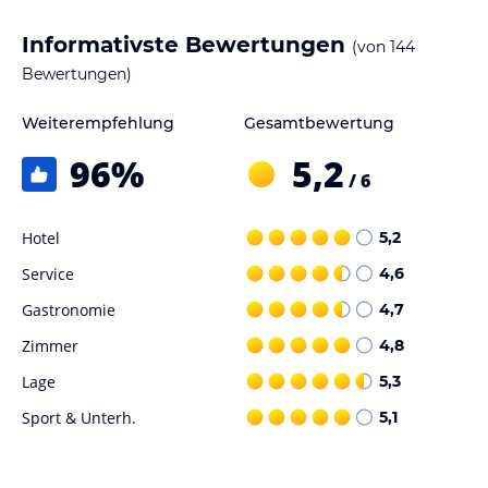
Hinweis:
Allgemeine und unverbindliche
Informativste Bewertungen
(von
144
Hoteliers-/Veranstalter-/Kataloginformationen. Alle Angaben
Bewertungen)
ohne Gewähr und ohne Prüfung durch HolidayCheck. Bitte
lies vor der Buchung die verbindlichen
Angebotsdetails
des
jeweiligen Veranstalters.
Weiterempfehlung
Gesamtbewertung
96
%
5,2
/ 6
Hotel
5,2
Service
4,6
Gastronomie
4,7
Zimmer
4,8
Lage
5,3
Sport & Unterh.
5,1