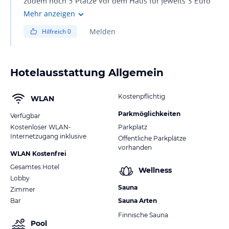
zudem noch 5 Plätze vor dem Haus für jeweils 3 Euro
die Nacht an. Ansonsten gibt es Hotel nah noch viele
Mehr anzeigen
Möglichkeiten.
Melden
Hilfreich
0
Hotelausstattung Allgemein
Kostenpflichtig
WLAN
Parkmöglichkeiten
Verfügbar
Kostenloser WLAN-
Parkplatz
Internetzugang inklusive
Öffentliche Parkplätze
vorhanden
WLAN Kostenfrei
Gesamtes Hotel
Wellness
Lobby
Sauna
Zimmer
Bar
Sauna Arten
Finnische Sauna
Pool