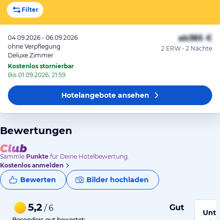
Filter
ab
385 €
04.09.2026 - 06.09.2026
ohne Verpflegung
2 ERW • 2 Nächte
Deluxe Zimmer
Kostenlos stornierbar
Bis 01.09.2026, 21:59
Hotelangebote
ansehen
Bewertungen
Sammle
Punkte
für Deine Hotelbewertung.
Kostenlos anmelden
Bewerten
Bilder hochladen
5,2
Gut
/ 6
Unte
Besonders gut bewertet: