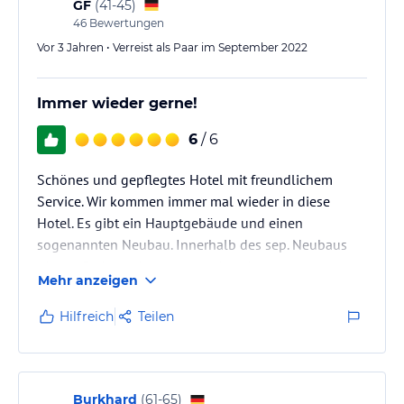
GF
(
41-45
)
46
Bewertungen
Vor 3 Jahren • Verreist als Paar im September 2022
Immer wieder gerne!
6
/ 6
Schönes und gepflegtes Hotel mit freundlichem
Service. Wir kommen immer mal wieder in diese
Hotel. Es gibt ein Hauptgebäude und einen
sogenannten Neubau. Innerhalb des sep. Neubaus
gibt es Ferienwohnungen und auch normale
Mehr anzeigen
vermietete Wohnungen. Die Ferienwohnungen haben
unterschiedliche Größen und Zimmeranzahlen sowie
Hilfreich
Teilen
Terrasse oder Balkone. Kostenloser Parkplatz ist auch
vorhanden.
Burkhard
(
61-65
)