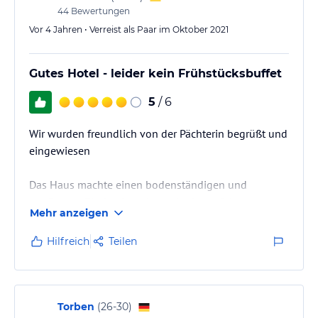
44
Bewertungen
Vor 4 Jahren • Verreist als Paar im Oktober 2021
Gutes Hotel - leider kein Frühstücksbuffet
5
/ 6
Wir wurden freundlich von der Pächterin begrüßt und
eingewiesen
Das Haus machte einen bodenständigen und
gepflegten Eindruck und vermittelte auf den ersten
Mehr anzeigen
Blick,
dass es jemand mit viel Liebe zum Detail aufgebaut
Hilfreich
Teilen
und hergerichtet hat.,
Leider Punktabzug wegen fehlendem
Frühstücksbuffet.
Torben
(
26-30
)