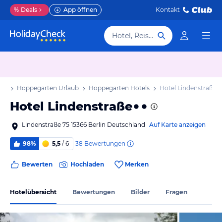
%
Deals
App öffnen
Kontakt
Hotel, Reiseziel
aub
Hoppegarten Urlaub
Hoppegarten Hotels
Hotel Lindenstraße
Hotel Lindenstraße
Lindenstraße 75 15366 Berlin Deutschland
Auf Karte anzeigen
38
Bewertungen
98%
5,5
/ 6
Bewerten
Hochladen
Merken
Hotelübersicht
Bewertungen
Bilder
Fragen