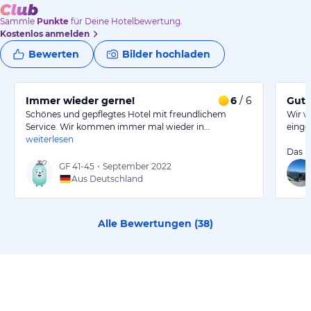
Sammle
Punkte
für Deine Hotelbewertung.
Kostenlos anmelden
Bewerten
Bilder hochladen
Immer wieder gerne!
6
/ 6
Gute
Schönes und gepflegtes Hotel mit freundlichem
Wir w
Service. Wir kommen immer mal wieder in…
einge
weiterlesen
Das H
GF
41-45
•
September 2022
Aus Deutschland
Alle Bewertungen (
38
)