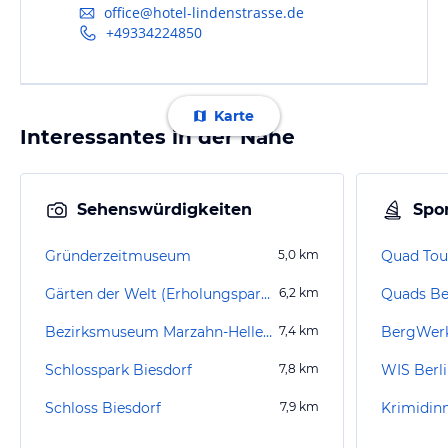
office@hotel-lindenstrasse.de
+49334224850
Karte
Interessantes in der Nähe
Sehenswürdigkeiten
Spor
Gründerzeitmuseum
5,0
km
Quad Tou
Gärten der Welt (Erholungspark Marzahn)
6,2
km
Bezirksmuseum Marzahn-Hellersdorf
7,4
km
BergWerk
Schlosspark Biesdorf
7,8
km
WIS Berli
Schloss Biesdorf
7,9
km