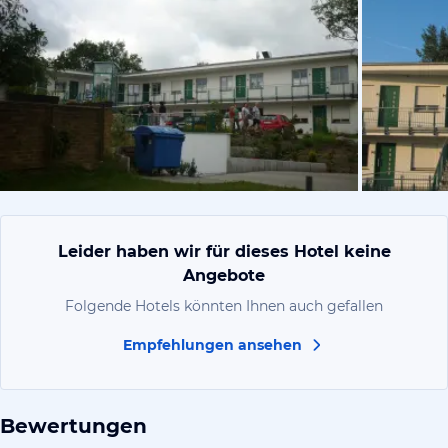
von Kirsten
Leider haben wir für dieses Hotel keine
Angebote
Folgende Hotels könnten Ihnen auch gefallen
Empfehlungen ansehen
Bewertungen