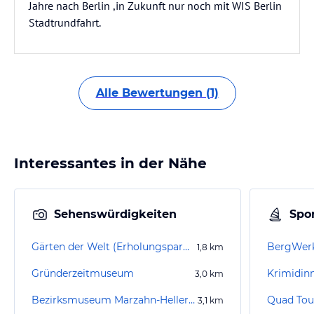
Jahre nach Berlin ,in Zukunft nur noch mit WIS Berlin
Stadtrundfahrt.
Alle Bewertungen (1)
Interessantes in der Nähe
Sehenswürdigkeiten
Spor
Gärten der Welt (Erholungspark Marzahn)
BergWerk
1,8
km
Gründerzeitmuseum
3,0
km
Bezirksmuseum Marzahn-Hellersdorf
Quad Tou
3,1
km