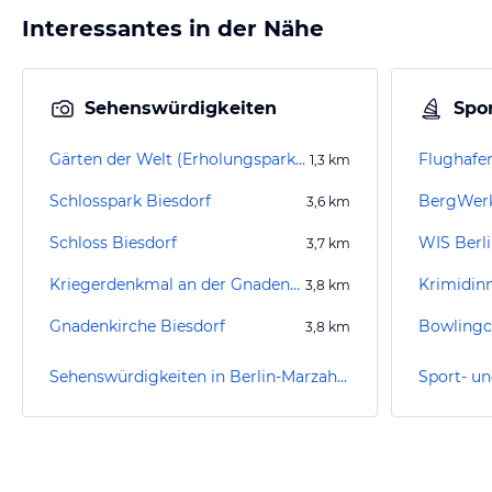
Interessantes in der Nähe
Sehenswürdigkeiten
Spor
Gärten der Welt (Erholungspark Marzahn)
1,3
km
Schlosspark Biesdorf
BergWerk
3,6
km
Schloss Biesdorf
WIS Berli
3,7
km
Kriegerdenkmal an der Gnadenkirche
3,8
km
Gnadenkirche Biesdorf
Bowlingc
3,8
km
Sehenswürdigkeiten in Berlin-Marzahn-Hellersdorf