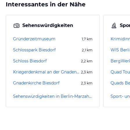
Interessantes in der Nähe
Sehenswürdigkeiten
Spor
Gründerzeitmuseum
1,7
km
Schlosspark Biesdorf
WIS Berli
2,1
km
Schloss Biesdorf
BergWerk
2,2
km
Kriegerdenkmal an der Gnadenkirche
Quad Tou
2,3
km
Gnadenkirche Biesdorf
2,3
km
Sehenswürdigkeiten in Berlin-Marzahn-Hellersdorf