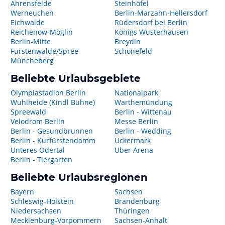
Ahrensfelde
Steinhöfel
Werneuchen
Berlin-Marzahn-Hellersdorf
Eichwalde
Rüdersdorf bei Berlin
Reichenow-Möglin
Königs Wusterhausen
Berlin-Mitte
Breydin
Fürstenwalde/Spree
Schönefeld
Müncheberg
Beliebte Urlaubsgebiete
Olympiastadion Berlin
Nationalpark
Wuhlheide (Kindl Bühne)
Warthemündung
Spreewald
Berlin - Wittenau
Velodrom Berlin
Messe Berlin
Berlin - Gesundbrunnen
Berlin - Wedding
Berlin - Kurfürstendamm
Uckermark
Unteres Odertal
Uber Arena
Berlin - Tiergarten
Beliebte Urlaubsregionen
Bayern
Sachsen
Schleswig-Holstein
Brandenburg
Niedersachsen
Thüringen
Mecklenburg-Vorpommern
Sachsen-Anhalt