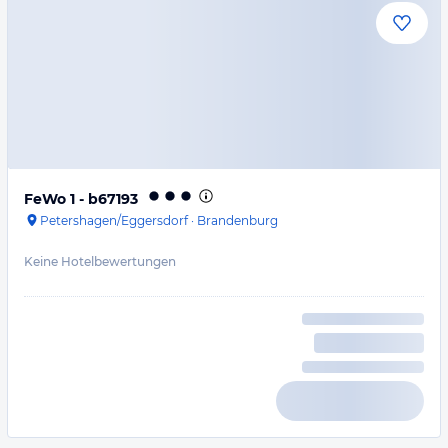
FeWo 1 - b67193
Petershagen/Eggersdorf
·
Brandenburg
Keine Hotelbewertungen