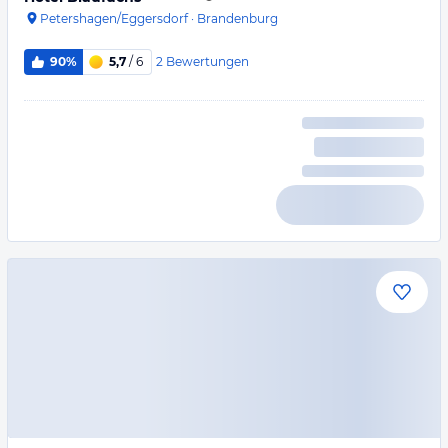
Petershagen/Eggersdorf
·
Brandenburg
2
Bewertungen
90%
5,7
/ 6