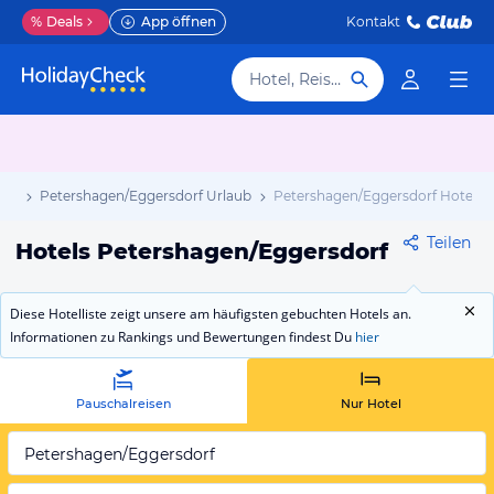
%
Deals
App öffnen
Kontakt
Hotel, Reiseziel
aub
Petershagen/Eggersdorf Urlaub
Petershagen/Eggersdorf Hotels
Teilen
Hotels Petershagen/Eggersdorf
Diese Hotelliste zeigt unsere am häufigsten gebuchten Hotels an.
Informationen zu Rankings und Bewertungen findest Du
hier
Pauschalreisen
Nur Hotel
Petershagen/Eggersdorf