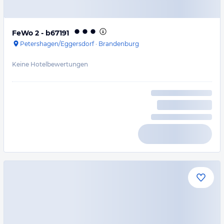
FeWo 2 - b67191
Petershagen/Eggersdorf
·
Brandenburg
Keine Hotelbewertungen