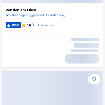
Pension am Fliess
Petershagen/Eggersdorf
·
Brandenburg
1
Bewertung
100%
5,6
/ 6