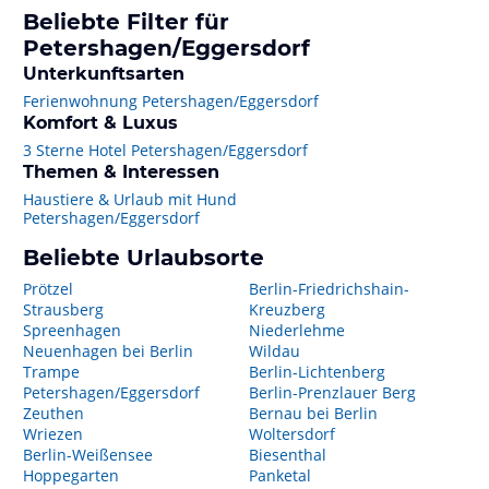
Beliebte Filter für
Petershagen/Eggersdorf
Unterkunftsarten
Ferienwohnung Petershagen/Eggersdorf
Komfort & Luxus
3 Sterne Hotel Petershagen/Eggersdorf
Themen & Interessen
Haustiere & Urlaub mit Hund
Petershagen/Eggersdorf
Beliebte Urlaubsorte
Prötzel
Berlin-Friedrichshain-
Strausberg
Kreuzberg
Spreenhagen
Niederlehme
Neuenhagen bei Berlin
Wildau
Trampe
Berlin-Lichtenberg
Petershagen/Eggersdorf
Berlin-Prenzlauer Berg
Zeuthen
Bernau bei Berlin
Wriezen
Woltersdorf
Berlin-Weißensee
Biesenthal
Hoppegarten
Panketal