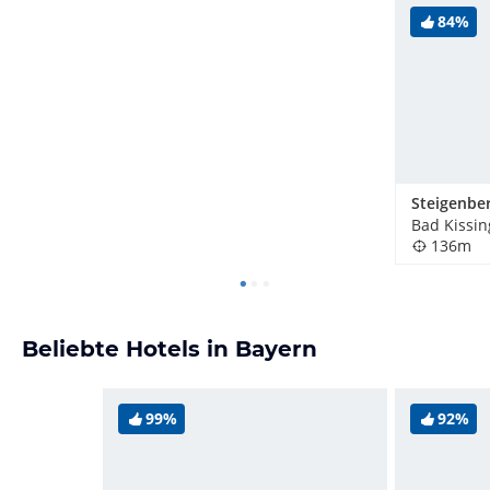
84%
Bad Kissin
136m
Beliebte Hotels in Bayern
99%
92%