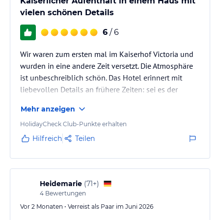
Kaiserlicher Aufenthalt in einem Haus mit
vielen schönen Details
6
/ 6
Wir waren zum ersten mal im Kaiserhof Victoria und
wurden in eine andere Zeit versetzt. Die Atmosphäre
ist unbeschreiblich schön. Das Hotel erinnert mit
liebevollen Details an frühere Zeiten: sei es der
prunkvolle Speisesaal mit seiner kunstvollen
Mehr anzeigen
Verglasung, die beeindruckende Treppe sowie all die
Holzvertäfelungen. Das Personal war zu jeder Zeit
HolidayCheck Club-Punkte erhalten
freundlich und zuvorkommend. Die Speisen sehr
Hilfreich
Teilen
geschmackvoll in reichlicher Auswahl. Das (Superior)
Zimmer - im Gartenflügel- sehr sauber und
zweckmäßig eingerichtet.…
Heidemarie
(
71+
)
4
Bewertungen
Vor 2 Monaten • Verreist als Paar im Juni 2026