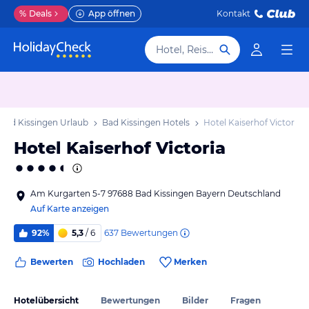
%
Deals
App öffnen
Kontakt
Hotel, Reiseziel
Bad Kissingen Urlaub
Bad Kissingen Hotels
Hotel Kaiserhof Victoria
Hotel Kaiserhof Victoria
Am Kurgarten 5-7 97688 Bad Kissingen Bayern Deutschland
Auf Karte anzeigen
637
Bewertungen
92%
5,3
/ 6
Bewerten
Hochladen
Merken
Hotelübersicht
Bewertungen
Bilder
Fragen