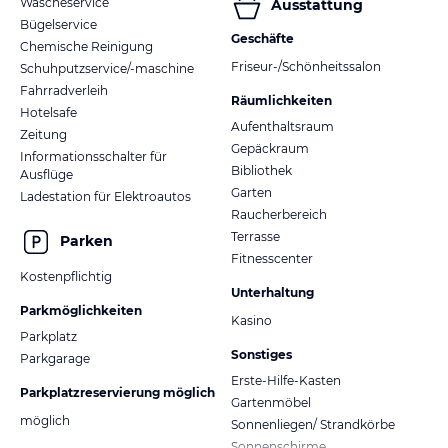
Wäscheservice
Ausstattung
Bügelservice
Geschäfte
Chemische Reinigung
Friseur-/Schönheitssalon
Schuhputzservice/-maschine
Fahrradverleih
Räumlichkeiten
Hotelsafe
Aufenthaltsraum
Zeitung
Gepäckraum
Informationsschalter für
Bibliothek
Ausflüge
Garten
Ladestation für Elektroautos
Raucherbereich
Terrasse
Parken
Fitnesscenter
Kostenpflichtig
Unterhaltung
Parkmöglichkeiten
Kasino
Parkplatz
Sonstiges
Parkgarage
Erste-Hilfe-Kasten
Parkplatzreservierung möglich
Gartenmöbel
möglich
Sonnenliegen/ Strandkörbe
Sonnenschirme