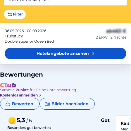
Filter
ab
463 €
06.09.2026 - 08.09.2026
Frühstück
2 ERW • 2 Nächte
Double Superior Queen Bed
Hotelangebote
ansehen
Bewertungen
Sammle
Punkte
für Deine Hotelbewertung.
Kostenlos anmelden
Bewerten
Bilder hochladen
5,3
Gut
/ 6
Kais
Besonders gut bewertet:
Mega 