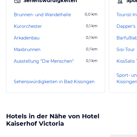
Sehenswürdigkeiten
Spor
Brunnen- und Wandelhalle
0,0
km
Kurorchester
0,1
km
Dapper's 
Arkadenbau
0,1
km
Barfußlab
Maxbrunnen
0,1
km
Sisi-Tour
Ausstellung "Die Menschen"
0,1
km
KissSalis
Sport- un
Sehenswürdigkeiten in Bad Kissingen
Kissinge
Hotels in der Nähe von Hotel
Kaiserhof Victoria