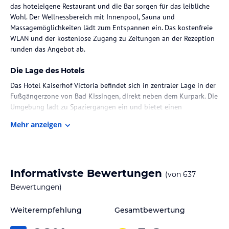
das hoteleigene Restaurant und die Bar sorgen für das leibliche
Wohl. Der Wellnessbereich mit Innenpool, Sauna und
Massagemöglichkeiten lädt zum Entspannen ein. Das kostenfreie
WLAN und der kostenlose Zugang zu Zeitungen an der Rezeption
runden das Angebot ab.
Die Lage des Hotels
Das Hotel Kaiserhof Victoria befindet sich in zentraler Lage in der
Fußgängerzone von Bad Kissingen, direkt neben dem Kurpark. Die
Umgebung lädt zu Spaziergängen ein und bietet einen
atemberaubenden Blick auf die malerische Landschaft. Eine
Mehr anzeigen
Bushaltestelle befindet sich direkt vor dem Hotel und der Bahnhof
ist nur 500 m entfernt. Das Kongresszentrum liegt ebenfalls in
unmittelbarer Nähe.
Zimmer / Unterbringung im Hotel
Informativste Bewertungen
(von
637
Die Zimmer im Hotel Kaiserhof Victoria sind geräumig, hell und
Bewertungen)
verbinden moderne Annehmlichkeiten mit einem Hauch von
Jugendstil. Jedes Zimmer verfügt über ein eigenes Badezimmer
Weiterempfehlung
Gesamtbewertung
und einen Flachbild-TV. Einige Zimmer bieten zudem einen
Balkon, von dem aus Sie die Aussicht auf den Kurpark genießen