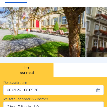
vom Hoteli
Nur Hotel
Reisezeitraum
06.09.26 - 08.09.26
Reiseteilnehmer & Zimmer
2 Erw, 0 Kinder, 1 Zi.