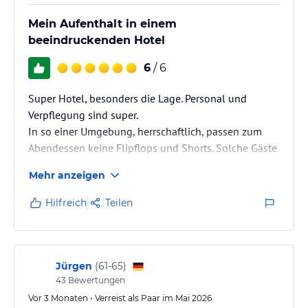
Mein Aufenthalt in einem
beeindruckenden Hotel
6
/ 6
Super Hotel, besonders die Lage. Personal und
Verpflegung sind super.
In so einer Umgebung, herrschaftlich, passen zum
Abendessen keine Flipflops und Shorts. Solche Gäste
sollten am Eingang der imposanten Speiseräume,
Mehr anzeigen
Tische gedeckt mit weißen Decken., abgewiesen
werden. Diese Gäste waren zwar die Minderheit, aber
Hilfreich
Teilen
fielen sofort auf.
Jürgen
(
61-65
)
43
Bewertungen
Vor 3 Monaten • Verreist als Paar im Mai 2026