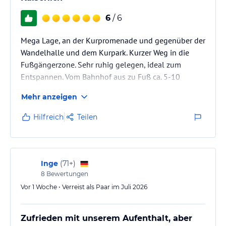
Hinweis:
Verfasst von HolidayCheck mit Hilfe von KI. Alle
Angaben ohne Gewähr. Bitte lies vor der Buchung die
6
/ 6
verbindlichen
Angebotsdetails
des jeweiligen Veranstalters.
Mega Lage, an der Kurpromenade und gegenüber der
Wandelhalle und dem Kurpark. Kurzer Weg in die
Fußgängerzone. Sehr ruhig gelegen, ideal zum
Entspannen. Vom Bahnhof aus zu Fuß ca. 5-10
Minuten.
Mehr anzeigen
Hilfreich
Teilen
Inge
(
71+
)
8
Bewertungen
Vor 1 Woche • Verreist als Paar im Juli 2026
Zufrieden mit unserem Aufenthalt, aber