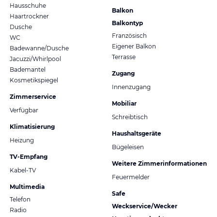
Hausschuhe
Balkon
Haartrockner
Balkontyp
Dusche
Französisch
WC
Eigener Balkon
Badewanne/Dusche
Terrasse
Jacuzzi/Whirlpool
Bademantel
Zugang
Kosmetikspiegel
Innenzugang
Zimmerservice
Mobiliar
Verfügbar
Schreibtisch
Klimatisierung
Haushaltsgeräte
Heizung
Bügeleisen
TV-Empfang
Weitere Zimmerinformationen
Kabel-TV
Feuermelder
Multimedia
Safe
Telefon
Weckservice/Wecker
Radio