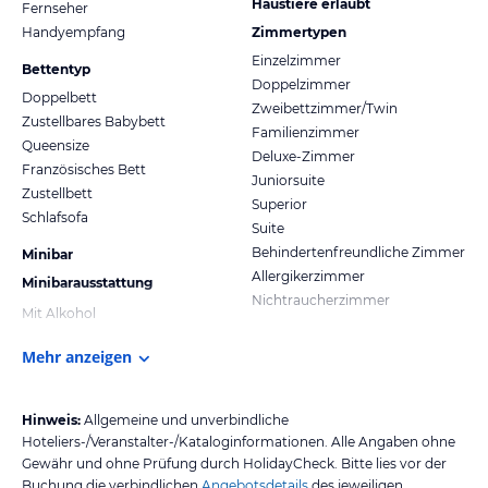
Haustiere erlaubt
Fernseher
Handyempfang
Zimmertypen
Einzelzimmer
Bettentyp
Doppelzimmer
Doppelbett
Zweibettzimmer/Twin
Zustellbares Babybett
Familienzimmer
Queensize
Deluxe-Zimmer
Französisches Bett
Juniorsuite
Zustellbett
Superior
Schlafsofa
Suite
Behindertenfreundliche Zimmer
Minibar
Allergikerzimmer
Minibarausstattung
Nichtraucherzimmer
Mit Alkohol
Mehr anzeigen
Hinweis:
Allgemeine und unverbindliche
Hoteliers-/Veranstalter-/Kataloginformationen. Alle Angaben ohne
Gewähr und ohne Prüfung durch HolidayCheck. Bitte lies vor der
Buchung die verbindlichen
Angebotsdetails
des jeweiligen