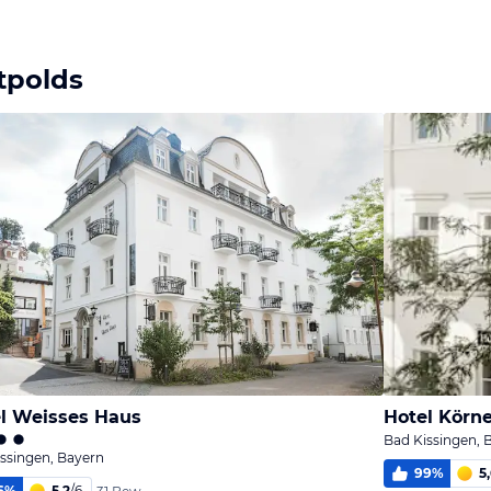
Bild
melden
von Reisender
tpolds
l Weisses Haus
Hotel Körn
Bad Kissingen, 
ssingen, Bayern
99
%
5
6
%
5,2
/
6