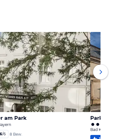
er am Park
Park Villa Apartm
Bayern
Bad Kissingen, Bayern
,6
/
6
8 Bew.
100
%
5
/
6