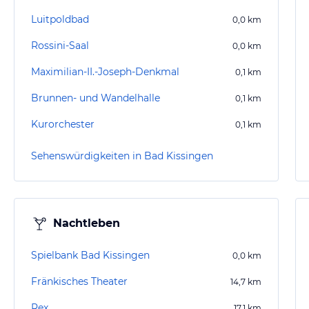
Luitpoldbad
0,0
km
Rossini-Saal
0,0
km
Maximilian-II.-Joseph-Denkmal
0,1
km
Brunnen- und Wandelhalle
0,1
km
Kurorchester
0,1
km
Sehenswürdigkeiten in Bad Kissingen
Nachtleben
Spielbank Bad Kissingen
0,0
km
Fränkisches Theater
14,7
km
Rex
17,1
km