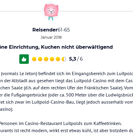
Reisender
61-65
Januar 2018
öne Einrichtung, Kuchen nicht überwältigend
5,3
/ 6
 (vormals Le Jeton) befindet sich im Eingangsbereich zum Luitpo
on der Altstadt aus gesehen liegt das Luitpold-Casino mit dem Ca
schen Saale (d.h. auf dem rechten Ufer der Fränkischen Saale). V
ber die Fußgängerbrücke (oder ca. 500 Meter über die Ludwigsbrüc
det sich zwar im Luitpold-Casino-Bau, liegt jedoch ausserhalb vo
asino).
Personen im Casino-Restaurant Luitpolds zum Kaffeetrinken.
urants ist recht modern, wirkt erst etwas kühl, ist aber trotzdem 