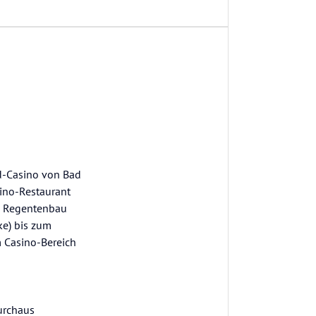
ld-Casino von Bad
sino-Restaurant
om Regentenbau
ke) bis zum
m Casino-Bereich
durchaus