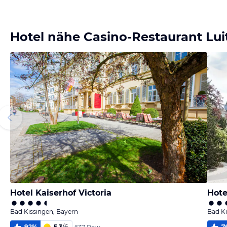
Bild
Bild
Bild
Bild
melden
melden
melden
melden
von Reisender
von Reisender
von Reisender
von Reisender
Hotel nähe Casino-Restaurant Lui
Hotel Kaiserhof Victoria
Hote
Bad Kissingen, Bayern
Bad Ki
92
%
5,3
/
6
7