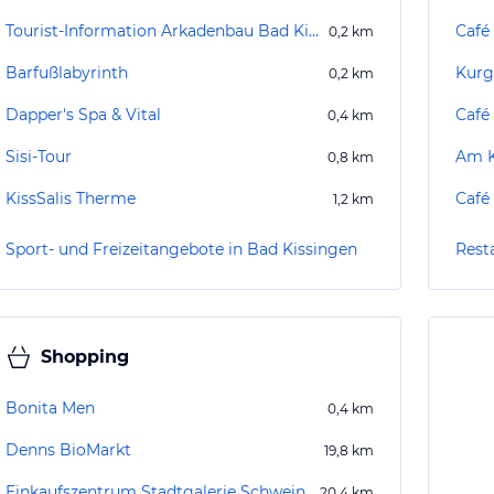
Tourist-Information Arkadenbau Bad Kissingen
Café
0,2
km
Barfußlabyrinth
Kurg
0,2
km
Dapper's Spa & Vital
Café
0,4
km
Sisi-Tour
Am K
0,8
km
KissSalis Therme
Café
1,2
km
Sport- und Freizeitangebote in Bad Kissingen
Rest
Shopping
Bonita Men
0,4
km
Denns BioMarkt
19,8
km
Einkaufszentrum Stadtgalerie Schweinfurt
20,4
km