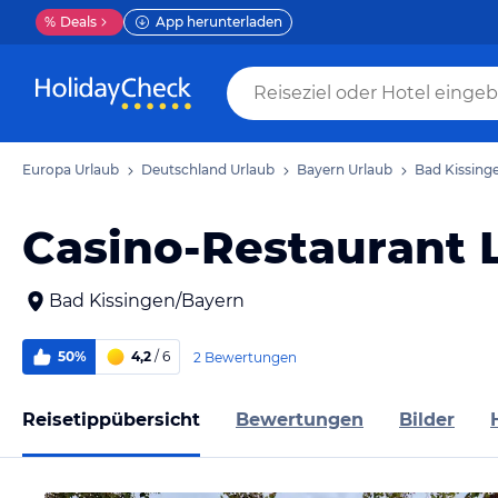
%
Deals
App herunterladen
Europa Urlaub
Deutschland Urlaub
Bayern Urlaub
Bad Kissing
Casino-Restaurant 
Bad Kissingen/Bayern
50%
4,2
/ 6
2 Bewertungen
Reisetippübersicht
Bewertungen
Bilder