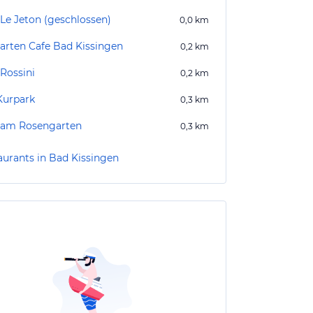
 Le Jeton (geschlossen)
0,0
km
arten Cafe Bad Kissingen
0,2
km
 Rossini
0,2
km
urpark
0,3
km
 am Rosengarten
0,3
km
aurants in Bad Kissingen