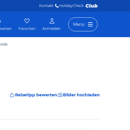
Kontakt
HolidayCheck 
Menü
werten
Favoriten
Anmelden
polds
Reisetipp bewerten
Bilder hochladen