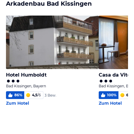
Arkadenbau Bad Kissingen
Hotel Humboldt
Casa da Vito
Bad Kissingen, Bayern
Bad Kissingen, Bay
86
%
4,5
/
6
100
%
6
/
6
3 Bew.
Zum Hotel
Zum Hotel