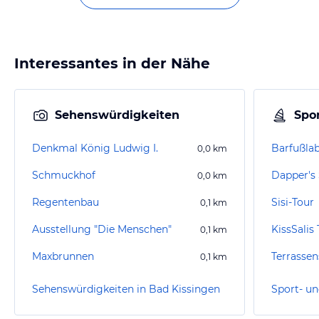
Interessantes in der Nähe
Sehenswürdigkeiten
Spor
Denkmal König Ludwig I.
Barfußlab
0,0
km
Schmuckhof
Dapper's 
0,0
km
Regentenbau
Sisi-Tour
0,1
km
Ausstellung "Die Menschen"
KissSalis
0,1
km
Maxbrunnen
Terrass
0,1
km
Sehenswürdigkeiten in Bad Kissingen