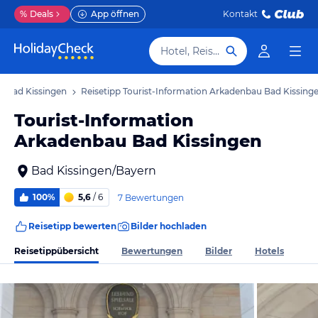
%
Deals
App öffnen
Kontakt
Hotel, Reiseziel
ps Bad Kissingen
Reisetipp Tourist-Information Arkadenbau Bad Kissing
Tourist-Information
Arkadenbau Bad Kissingen
Bad Kissingen/Bayern
100%
5,6
/ 6
7 Bewertungen
Reisetipp bewerten
Bilder hochladen
Reisetippübersicht
Bewertungen
Bilder
Hotels