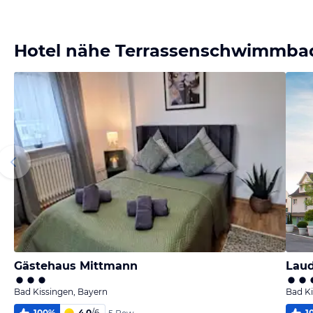
Hotel nähe Terrassenschwimmba
Gästehaus Mittmann
Laud
Bad Kissingen, Bayern
Bad Ki
100
%
4,0
/
6
1