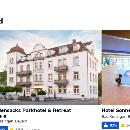
d
ensacks Parkhotel & Retreat
Hotel Sonn
Bad Kissingen, 
ssingen, Bayern
83
%
5,
00
%
5,7
/
6