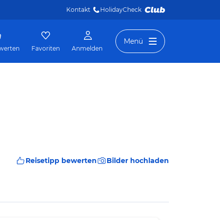
Kontakt
HolidayCheck 
Menü
werten
Favoriten
Anmelden
Reisetipp bewerten
Bilder hochladen