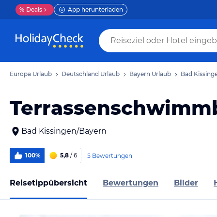
%
Deals
App herunterladen
Europa Urlaub
Deutschland Urlaub
Bayern Urlaub
Bad Kissing
Terrassenschwimm
Bad Kissingen/Bayern
100%
5,8
/ 6
5 Bewertungen
Reisetippübersicht
Bewertungen
Bilder