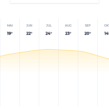
MAI
JUN
JUL
AUG
SEP
OK
19
°
22
°
24
°
23
°
20
°
14