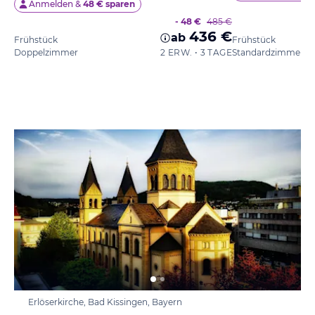
Anmelden &
48 € sparen
- 48 €
485 €
436 €
ab
Frühstück
Frühstück
Doppelzimmer
2 ERW. • 3 TAGE
Standardzimmer
Erlöserkirche, Bad Kissingen, Bayern