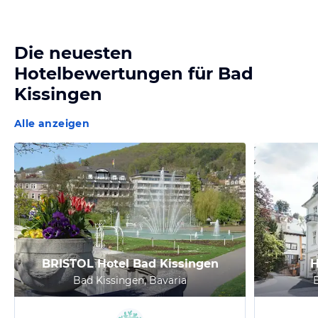
Die neuesten
Hotelbewertungen für
Bad
Kissingen
Alle anzeigen
BRISTOL Hotel Bad Kissingen
H
Bad Kissingen, Bavaria