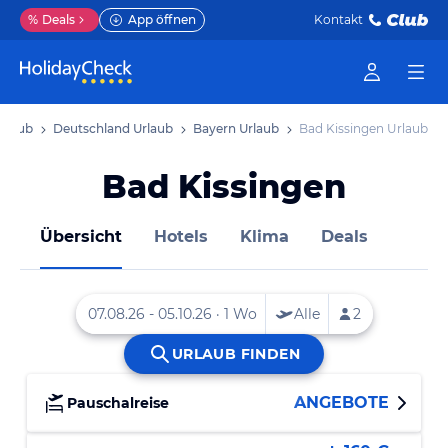
%
Deals
App öffnen
Kontakt
rlaub
Deutschland Urlaub
Bayern Urlaub
Bad Kissingen Urlaub
Bad Kissingen
Übersicht
Hotels
Klima
Deals
ANGEBOTE
Pauschalreise