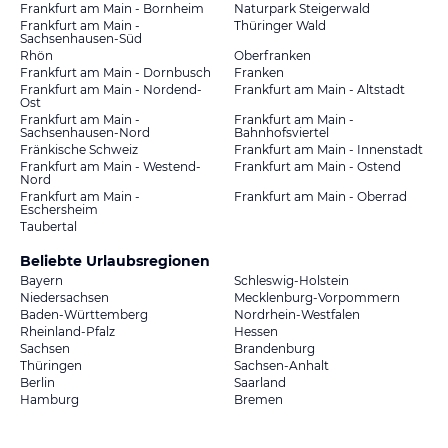
Frankfurt am Main - Bornheim
Naturpark Steigerwald
Frankfurt am Main -
Thüringer Wald
Sachsenhausen-Süd
Rhön
Oberfranken
Frankfurt am Main - Dornbusch
Franken
Frankfurt am Main - Nordend-
Frankfurt am Main - Altstadt
Ost
Frankfurt am Main -
Frankfurt am Main -
Sachsenhausen-Nord
Bahnhofsviertel
Fränkische Schweiz
Frankfurt am Main - Innenstadt
Frankfurt am Main - Westend-
Frankfurt am Main - Ostend
Nord
Frankfurt am Main -
Frankfurt am Main - Oberrad
Eschersheim
Taubertal
Beliebte Urlaubsregionen
Bayern
Schleswig-Holstein
Niedersachsen
Mecklenburg-Vorpommern
Baden-Württemberg
Nordrhein-Westfalen
Rheinland-Pfalz
Hessen
Sachsen
Brandenburg
Thüringen
Sachsen-Anhalt
Berlin
Saarland
Hamburg
Bremen