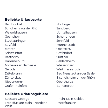
Beliebte Urlaubsorte
Bad Bocklet
Nüdlingen
Sondheim vor der Rhön
Sandberg
Waigolshausen
Üchtelhausen
Gochsheim
Schonungen
Stadtlauringen
Sennfeld
Sulzfeld
Münnerstadt
Motten
Oberstreu
Schweinfurt
Gräfendorf
Bastheim
Sulzthal
Hammelburg
Geldersheim
Michelau an der Saale
Wasserlosen
Geroda
Wartmannsroth
Dittelbrunn
Bad Neustadt an der Saale
Züntersbach
Bischofsheim an der Rhön
Niederwerrn
Oberthulba
Grafenrheinfeld
Burkardroth
Beliebte Urlaubsgebiete
Spessart Gebirge
Rhein-Main-Gebiet
Frankfurt am Main - Nordend-
Unterfranken
West