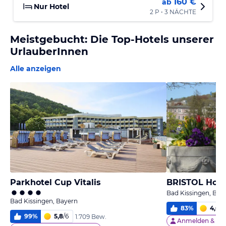
160 €
ab
Nur Hotel
2 P • 3 NÄCHTE
Meistgebucht: Die Top-Hotels unserer
UrlauberInnen
Alle anzeigen
Parkhotel Cup Vitalis
BRISTOL Hote
Bad Kissingen, Bay
Bad Kissingen, Bayern
83
%
4,6
/
6
99
%
5,8
/
6
1.709 Bew.
Anmelden &
34 