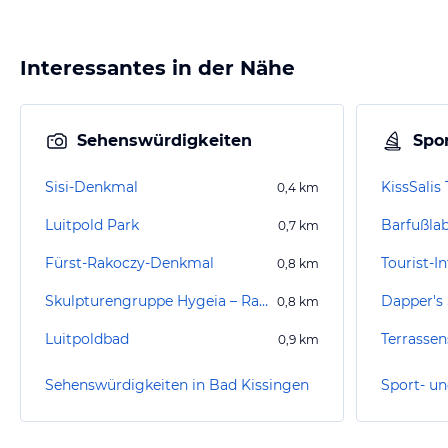
Interessantes in der Nähe
Sehenswürdigkeiten
Spor
Sisi-Denkmal
KissSalis
0,4
km
Luitpold Park
Barfußlab
0,7
km
Fürst-Rakoczy-Denkmal
0,8
km
Skulpturengruppe Hygeia – Rakoczy - Pandur
Dapper's 
0,8
km
Luitpoldbad
Terrass
0,9
km
Sehenswürdigkeiten in Bad Kissingen