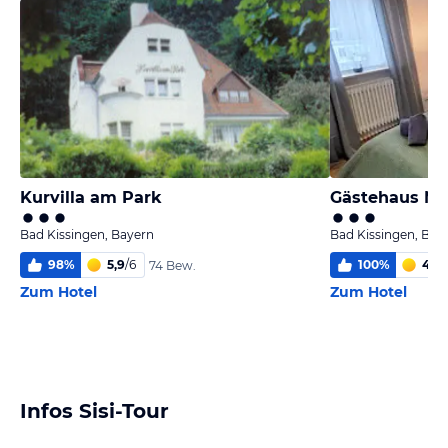
Kurvilla am Park
Gästehaus Mi
Bad Kissingen, Bayern
Bad Kissingen, Bay
98
%
5,9
/
6
100
%
4,0
/
74 Bew.
Zum Hotel
Zum Hotel
Infos Sisi-Tour