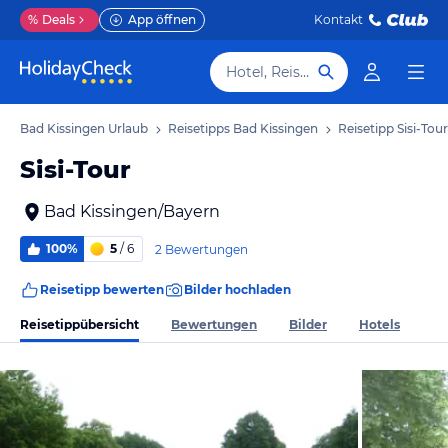
%
Deals
App öffnen
Kontakt
Hotel, Reiseziel
Bad Kissingen Urlaub
Reisetipps Bad Kissingen
Reisetipp Sisi-Tour
Sisi-Tour
Bad Kissingen/Bayern
100%
5
/ 6
2 Bewertungen
Reisetipp bewerten
Bilder hochladen
Reisetippübersicht
Bewertungen
Bilder
Hotels