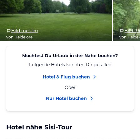
Bild melden
Bild m
von Heidelore
von Heidel
Möchtest Du Urlaub in der Nähe buchen?
Folgende Hotels könnten Dir gefallen
Hotel & Flug buchen
Oder
Nur Hotel buchen
Hotel nähe Sisi-Tour