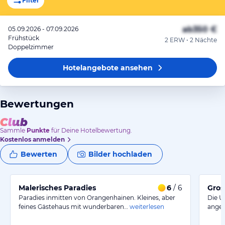
Filter
ab
350 €
05.09.2026 - 07.09.2026
Frühstück
2 ERW • 2 Nächte
Doppelzimmer
Hotelangebote
ansehen
Bewertungen
Sammle
Punkte
für Deine Hotelbewertung.
Kostenlos anmelden
Bewerten
Bilder hochladen
Malerisches Paradies
6
/ 6
Gros
Paradies inmitten von Orangenhainen. Kleines, aber
Die U
feines Gästehaus mit wunderbaren…
weiterlesen
angen