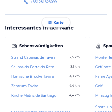
+351281323099
Karte
Interessantes in der Nähe
Sehenswürdigkeiten
Spor
Strand Cabanas de Tavira
2,5
km
Monte Rei
Salinas do Forte do Rato
3,1
km
Geführte 
Römische Brücke Tavira
4,3
km
Fähre Ay
Zentrum Tavira
4,4
km
Golf
Kirche Matriz de Santiago
4,4
km
Minizug I
Sport- un