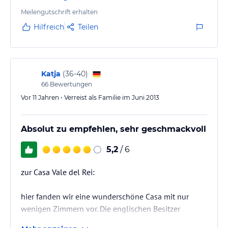
und Tischservice), welches bei entsprechendem
Wetter im Freien stattfindet. Ca.10 Doppelzimmer
Meilengutschrift erhalten
stehen zur Verfügung. Unseres war ausreichend groß
Hilfreich
Teilen
(ca.20 qm), mit sehr bequemem Doppelbett und
separatem, gut funktionierendem Bad. Fliegengitter
vorhanden, ebenso ausreichende Möglichkeit zum…
Katja
(
36-40
)
66
Bewertungen
Vor 11 Jahren • Verreist als Familie im Juni 2013
Absolut zu empfehlen, sehr geschmackvoll
5,2
/ 6
zur Casa Vale del Rei:
hier fanden wir eine wunderschöne Casa mit nur
wenigen Zimmern vor. Die englischen Besitzer
bemühen sich sehr um ihre Gäste. Obwohl sie selbst