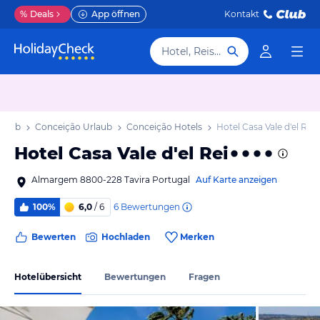
%
Deals
App öffnen
Kontakt
Hotel, Reiseziel
rlaub
Conceição Urlaub
Conceição Hotels
Hotel Casa Vale d'el Rei
Hotel Casa Vale d'el Rei
Almargem 8800-228 Tavira Portugal
Auf Karte anzeigen
6
Bewertungen
100%
6,0
/ 6
Bewerten
Hochladen
Merken
Hotelübersicht
Bewertungen
Fragen