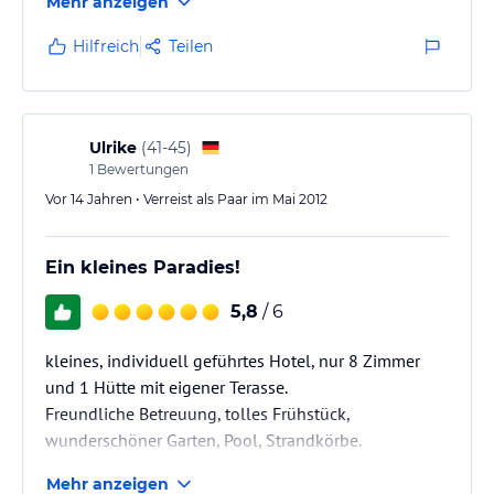
Mehr anzeigen
zugegeben haben, dass sie lieber Paare in ihrem
Haus zu Gast haben, wurde unser 2,5 Jahre alter
Hilfreich
Teilen
Sohn liebevoll umsorgt.
Zum Frühstück gab es selbst gemachte Marmelade
und Chutneys und für jeden einen leckeren
Obstteller, sowie Eivariationen ( wie gewünscht).Es
Ulrike
(
41-45
)
mangelte an nichts. man kann auch draußen unter
1
Bewertungen
der Veranda frühstücken.
Vor 14 Jahren • Verreist als Paar im Mai 2012
Ein Resteessen…
Ein kleines Paradies!
5,8
/ 6
kleines, individuell geführtes Hotel, nur 8 Zimmer
und 1 Hütte mit eigener Terasse.
Freundliche Betreuung, tolles Frühstück,
wunderschöner Garten, Pool, Strandkörbe.
Wir hatten einen traumhaften Urlaub, was vor allem
Mehr anzeigen
an der schönen Unterkunft lag!