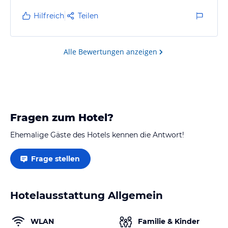
Hilfreich
Teilen
Mietwagen unbedingt erforderlich, da sowohl Meer
als auch die nächsten Orte ein paar Fahrminuten
Alle Bewertungen anzeigen
entfernt liegen.
Fragen zum Hotel?
Ehemalige Gäste des Hotels kennen die Antwort!
Frage stellen
Hotelausstattung Allgemein
WLAN
Familie & Kinder