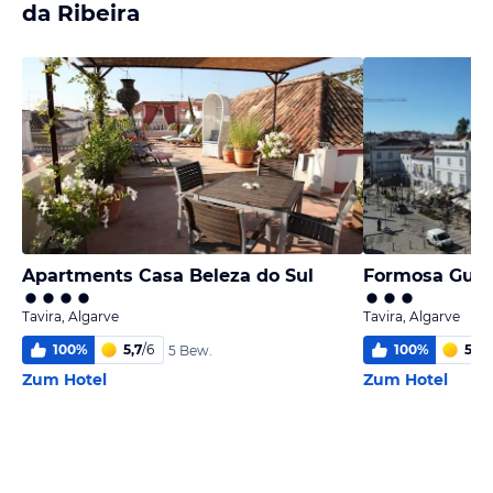
da Ribeira
Apartments Casa Beleza do Sul
Formosa Gues
Tavira, Algarve
Tavira, Algarve
100
%
5,7
/
6
100
%
5
/
6
5 Bew.
Zum Hotel
Zum Hotel