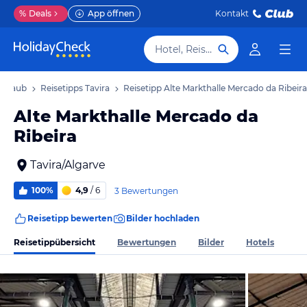
%
Deals
App öffnen
Kontakt
Hotel, Reiseziel
 Urlaub
Reisetipps Tavira
Reisetipp Alte Markthalle Mercado da Ribeira
Alte Markthalle Mercado da
Ribeira
Tavira/Algarve
100%
4,9
/ 6
3 Bewertungen
Reisetipp bewerten
Bilder hochladen
Reisetippübersicht
Bewertungen
Bilder
Hotels