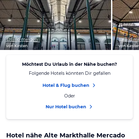
Bild melden
Bild m
von Kirsten
von Kirste
Möchtest Du Urlaub in der Nähe buchen?
Folgende Hotels könnten Dir gefallen
Hotel & Flug buchen
Oder
Nur Hotel buchen
Hotel nähe Alte Markthalle Mercado