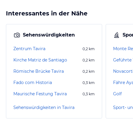
Interessantes in der Nähe
Sehenswürdigkeiten
Spor
Zentrum Tavira
Monte Rei
0,2
km
Kirche Matriz de Santiago
Geführte 
0,2
km
Römische Brücke Tavira
Novacorti
0,2
km
Fado com Historia
Fähre Ay
0,3
km
Maurische Festung Tavira
Golf
0,3
km
Sehenswürdigkeiten in Tavira
Sport- un