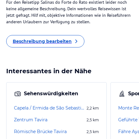
Für den Reisetipp Salinas do Forte do Rato existiert leider noch
keine allgemeine Beschreibung. Dein wertvolles Reisewissen ist
jetzt gefragt. Hilf mit, objektive Informationen wie in Reiseführern
anderen Urlaubern zur Verfügung zu stellen.
Beschreibung bearbeiten
Interessantes in der Nähe
Sehenswürdigkeiten
Spor
Capela / Ermida de São Sebastião
Monte Rei
2,2
km
Zentrum Tavira
Geführte 
2,5
km
Römische Brücke Tavira
Fähre Ay
2,5
km