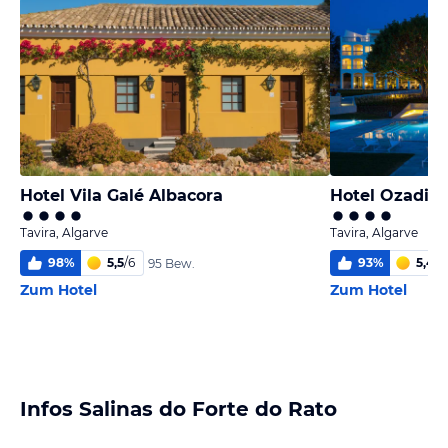
Hotel Vila Galé Albacora
Hotel Ozadi T
Tavira, Algarve
Tavira, Algarve
98
%
5,5
/
6
93
%
5,4
/
6
95 Bew.
Zum Hotel
Zum Hotel
Infos Salinas do Forte do Rato