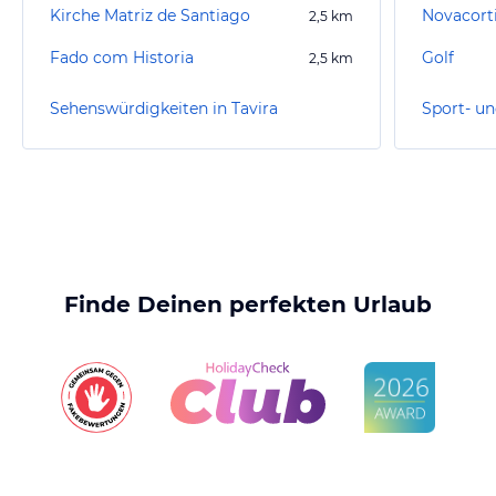
Kirche Matriz de Santiago
Novacorti
2,5
km
Fado com Historia
Golf
2,5
km
Sehenswürdigkeiten in Tavira
Sport- un
Finde Deinen perfekten Urlaub