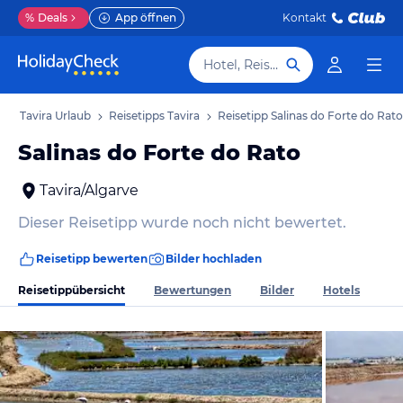
%
Deals
App öffnen
Kontakt
Hotel, Reiseziel
b
Tavira Urlaub
Reisetipps Tavira
Reisetipp Salinas do Forte do Rato
Salinas do Forte do Rato
Tavira/Algarve
Dieser Reisetipp wurde noch nicht bewertet.
Reisetipp bewerten
Bilder hochladen
Reisetippübersicht
Bewertungen
Bilder
Hotels