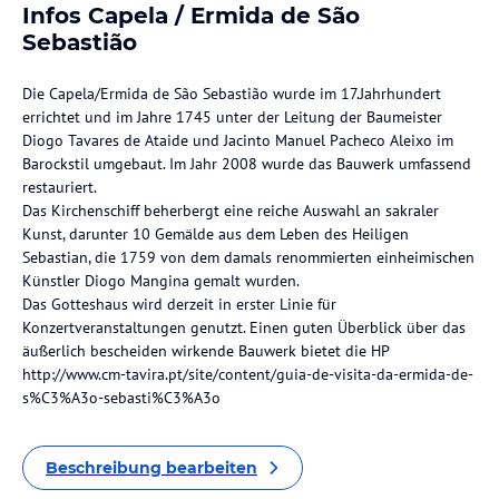
Infos Capela / Ermida de São
Sebastião
Die Capela/Ermida de São Sebastião wurde im 17.Jahrhundert
errichtet und im Jahre 1745 unter der Leitung der Baumeister
Diogo Tavares de Ataide und Jacinto Manuel Pacheco Aleixo im
Barockstil umgebaut. Im Jahr 2008 wurde das Bauwerk umfassend
restauriert.
Das Kirchenschiff beherbergt eine reiche Auswahl an sakraler
Kunst, darunter 10 Gemälde aus dem Leben des Heiligen
Sebastian, die 1759 von dem damals renommierten einheimischen
Künstler Diogo Mangina gemalt wurden.
Das Gotteshaus wird derzeit in erster Linie für
Konzertveranstaltungen genutzt. Einen guten Überblick über das
äußerlich bescheiden wirkende Bauwerk bietet die HP
http://www.cm-tavira.pt/site/content/guia-de-visita-da-ermida-de-
s%C3%A3o-sebasti%C3%A3o
Beschreibung bearbeiten