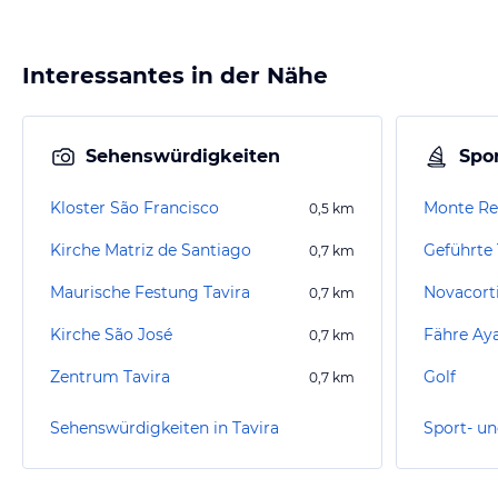
Interessantes in der Nähe
Sehenswürdigkeiten
Spor
Kloster São Francisco
Monte Rei
0,5
km
Kirche Matriz de Santiago
Geführte 
0,7
km
Maurische Festung Tavira
Novacorti
0,7
km
Kirche São José
Fähre Ay
0,7
km
Zentrum Tavira
Golf
0,7
km
Sehenswürdigkeiten in Tavira
Sport- un