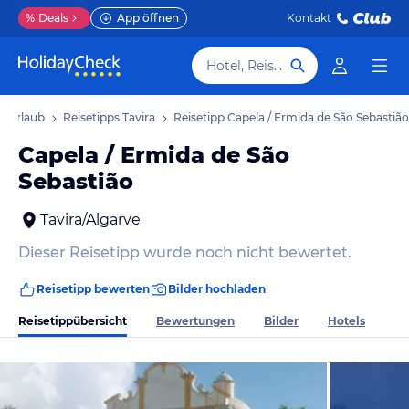
%
Deals
App öffnen
Kontakt
Hotel, Reiseziel
ra Urlaub
Reisetipps Tavira
Reisetipp Capela / Ermida de São Sebastião
Capela / Ermida de São
Sebastião
Tavira/Algarve
Dieser Reisetipp wurde noch nicht bewertet.
Reisetipp bewerten
Bilder hochladen
Reisetippübersicht
Bewertungen
Bilder
Hotels