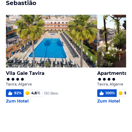
Sebastião
Vila Gale Tavira
Apartments C
Tavira, Algarve
Tavira, Algarve
92
%
4,8
/
6
100
%
5,7
/
130 Bew.
Zum Hotel
Zum Hotel