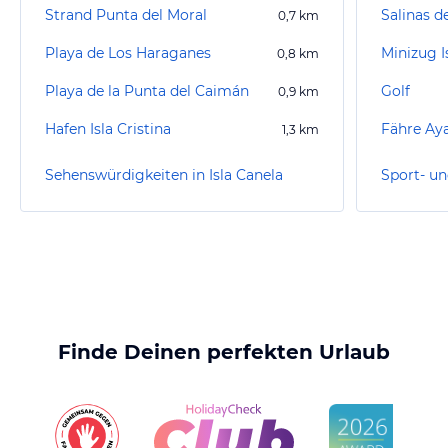
Strand Punta del Moral
Salinas d
0,7
km
Playa de Los Haraganes
Minizug I
0,8
km
Playa de la Punta del Caimán
Golf
0,9
km
Hafen Isla Cristina
Fähre Ay
1,3
km
Sehenswürdigkeiten in Isla Canela
Finde Deinen perfekten Urlaub