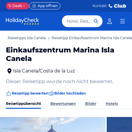
%
Deals
App öffnen
Kontakt
Hotel, Reiseziel
ub
Reisetipps Isla Canela
Reisetipp Einkaufszentrum Marina Isla Canela
Einkaufszentrum Marina Isla
Canela
Isla Canela/Costa de la Luz
Dieser Reisetipp wurde noch nicht bewertet.
Reisetipp bewerten
Bilder hochladen
Reisetippübersicht
Bewertungen
Bilder
Hotels