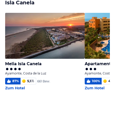
Isla Canela
Melia Isla Canela
Apartamentos
Ayamonte, Costa de la Luz
Ayamonte, Costa de
87
%
5,1
/
6
100
%
4,5
/
661 Bew.
Zum Hotel
Zum Hotel