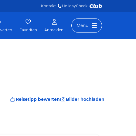
Kontakt
HolidayCheck 
Menü
werten
Favoriten
Anmelden
Reisetipp bewerten
Bilder hochladen