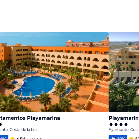
tamentos Playamarina
Playamarin
te, Costa de la Luz
Ayamonte, Costa
00
%
4,5
/
6
82
%
5,