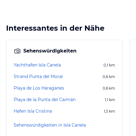
Interessantes in der Nähe
Sehenswürdigkeiten
Yachthafen Isla Canela
0,1
km
Strand Punta del Moral
0,6
km
Playa de Los Haraganes
0,6
km
Playa de la Punta del Caimán
1,1
km
Hafen Isla Cristina
1,5
km
Sehenswürdigkeiten in Isla Canela