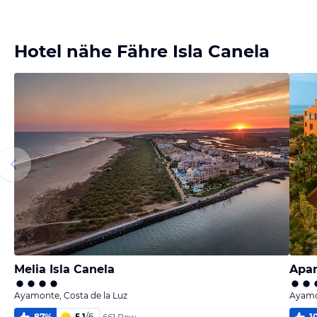
Bild melden
von Armin
Hotel nähe Fähre Isla Canela
Melia Isla Canela
Apar
Ayamonte, Costa de la Luz
Ayamon
87
%
5,1
/
6
1