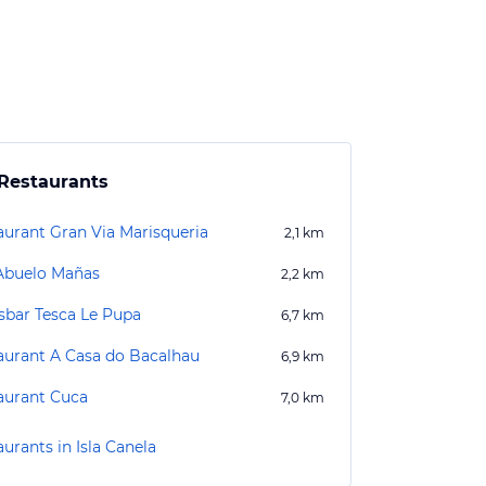
Restaurants
aurant Gran Via Marisqueria
2,1
km
Abuelo Mañas
2,2
km
sbar Tesca Le Pupa
6,7
km
aurant A Casa do Bacalhau
6,9
km
aurant Cuca
7,0
km
urants in Isla Canela