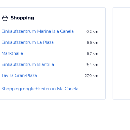
Shopping
Einkaufszentrum Marina Isla Canela
0,2
km
Einkaufszentrum La Plaza
6,6
km
Markthalle
6,7
km
Einkaufszentrum Islantilla
9,4
km
Tavira Gran-Plaza
27,0
km
Shoppingmöglichkeiten in Isla Canela