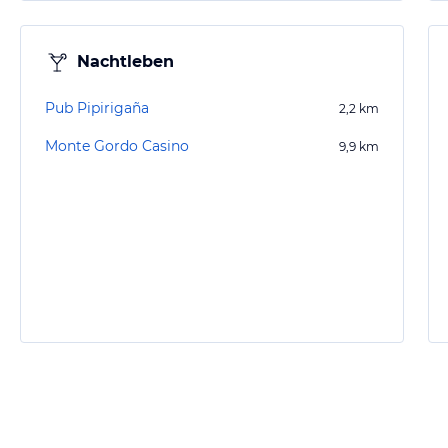
Nachtleben
Pub Pipirigaña
2,2
km
Monte Gordo Casino
9,9
km