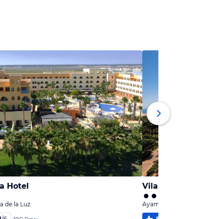
a Hotel
Vila Galé Isla Cane
 de la Luz
Ayamonte, Costa de la Lu
1
/
6
80
%
4,8
/
6