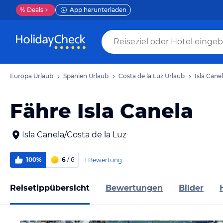
%
Deals
App herunterladen
Europa Urlaub
Spanien Urlaub
Costa de la Luz Urlaub
Isla Cane
Fähre Isla Canela
Isla Canela/Costa de la Luz
100%
6
/ 6
1 Bewertung
Reisetippübersicht
Bewertungen
Bilder