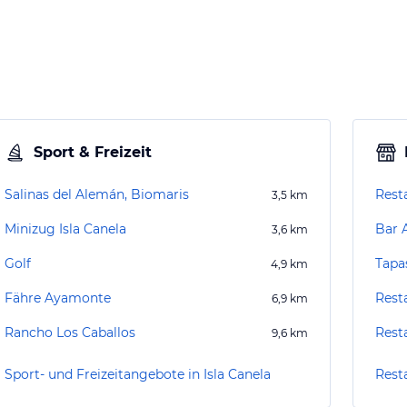
Sport & Freizeit
Salinas del Alemán, Biomaris
Rest
3,5
km
Minizug Isla Canela
Bar 
3,6
km
Golf
Tapa
4,9
km
Fähre Ayamonte
Rest
6,9
km
Rancho Los Caballos
Rest
9,6
km
Sport- und Freizeitangebote in Isla Canela
Resta