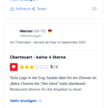
Wanderungen. Sie nimmt Sie dreimal pro Woche mit auf
spannende, kostenlose Themenwanderungen durch unsere
Hilfreich
Teilen
Bergwelt.
Trockenraum, Fahrradabstellplatz, Fahrrad- und Mountainbike
Verleih.
E-Bikes-Verleih
Werner
(
66-70
)
E-Tankstelle direkt beim Hotel.
1
Bewertungen
Hinweis:
Allgemeine und unverbindliche
Vor 11 Monaten • Verreist als Paar im September 2025
Hoteliers-/Veranstalter-/Kataloginformationen. Alle Angaben
ohne Gewähr und ohne Prüfung durch HolidayCheck. Bitte
lies vor der Buchung die verbindlichen
Angebotsdetails
des
Überteuert - keine 4 Sterne
jeweiligen Veranstalters.
3
/ 6
Tolle Lage in der Eng. Sauber. Aber für ein Zimmer im
„Retro Charme der 70er Jahre“ stark überteuert .
Restaurant ebenso für das Angebot zu teuer
Mehr anzeigen