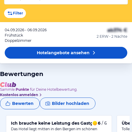
Filter
ab
374 €
04.09.2026 - 06.09.2026
Frühstück
2 ERW • 2 Nächte
Doppelzimmer
Hotelangebote
ansehen
Bewertungen
Sammle
Punkte
für Deine Hotelbewertung.
Kostenlos anmelden
Bewerten
Bilder hochladen
6
/ 6
Über
Das Hotel liegt mitten in den Bergen im schönen
Tolle