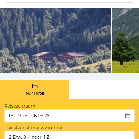
vom Hoteli
Nur Hotel
Reisezeitraum
04.09.26 - 06.09.26
Reiseteilnehmer & Zimmer
2 Erw, 0 Kinder, 1 Zi.