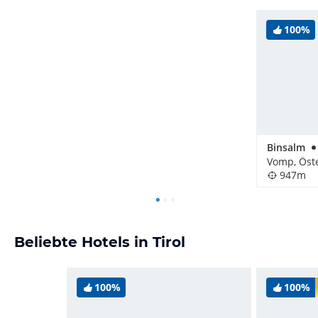
100%
Binsalm
Vomp, Öst
947m
Beliebte Hotels in Tirol
100%
100%