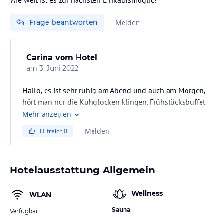
Frage beantworten
Melden
Carina
vom Hotel
am
3. Juni 2022
Hallo, es ist sehr ruhig am Abend und auch am Morgen,
hört man nur die Kuhglocken klingen. Frühstücksbuffet
ab 07:00h bis 10:00h, warme Küche haben wir
Mehr anzeigen
durchgehend bis 21:00h.
Melden
Hilfreich
0
Hotelausstattung Allgemein
Wellness
WLAN
Sauna
Verfügbar