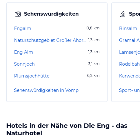
Sehenswürdigkeiten
Spor
Engalm
0,8
km
Binsalm
Naturschutzgebiet Großer Ahornboden
1,3
km
Gramai 
Eng Alm
1,3
km
Lamsenjo
Sonnjoch
3,1
km
Rodelbah
Plumsjochhütte
6,2
km
Karwende
Sehenswürdigkeiten in Vomp
Sport- u
Hotels in der Nähe von Die Eng - das
Naturhotel