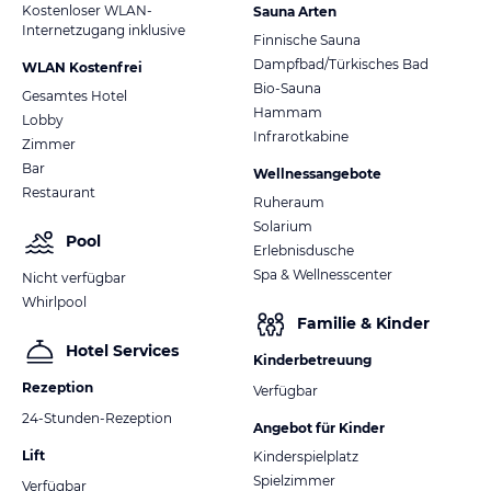
Kostenloser WLAN-
Sauna Arten
Internetzugang inklusive
Finnische Sauna
Dampfbad/Türkisches Bad
WLAN Kostenfrei
Bio-Sauna
Gesamtes Hotel
Hammam
Lobby
Infrarotkabine
Zimmer
Bar
Wellnessangebote
Restaurant
Ruheraum
Solarium
Pool
Erlebnisdusche
Spa & Wellnesscenter
Nicht verfügbar
Whirlpool
Familie & Kinder
Hotel Services
Kinderbetreuung
Rezeption
Verfügbar
24-Stunden-Rezeption
Angebot für Kinder
Lift
Kinderspielplatz
Spielzimmer
Verfügbar