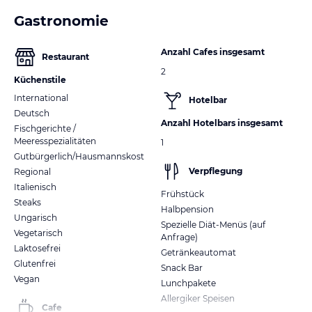
Gastronomie
Anzahl Cafes insgesamt
Restaurant
2
Küchenstile
International
Hotelbar
Deutsch
Anzahl Hotelbars insgesamt
Fischgerichte /
Meeresspezialitäten
1
Gutbürgerlich/Hausmannskost
Verpflegung
Regional
Italienisch
Frühstück
Steaks
Halbpension
Ungarisch
Spezielle Diät-Menüs (auf
Vegetarisch
Anfrage)
Laktosefrei
Getränkeautomat
Glutenfrei
Snack Bar
Vegan
Lunchpakete
Allergiker Speisen
Cafe