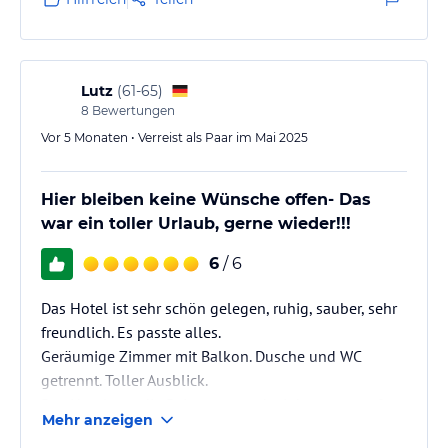
Lutz
(
61-65
)
8
Bewertungen
Vor 5 Monaten • Verreist als Paar im Mai 2025
Hier bleiben keine Wünsche offen- Das
war ein toller Urlaub, gerne wieder!!!
6
/ 6
Das Hotel ist sehr schön gelegen, ruhig, sauber, sehr
freundlich. Es passte alles.
Geräumige Zimmer mit Balkon. Dusche und WC
getrennt. Toller Ausblick.
Das Hotel war die Reise wert und wir kommen auf
Mehr anzeigen
jeden Fall wieder.