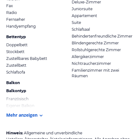
Deluxe-Zimmer
Fax
Juniorsuite
Radio
Appartement
Fernseher
Suite
Handyempfang
Schlafsaal
Behindertenfreundliche Zimmer
Bettentyp
Blindengerechte Zimmer
Doppelbett
Rollstuhlgerechte Zimmer
Stockbett
Allergikerzimmer
Zustellbares Babybett
Nichtraucherzimmer
Zustellbett
Familienzimmer mit zwei
Schlafsofa
Räumen
Balkon
Balkontyp
Französisch
Eigener Balkon
Mehr anzeigen
Hinweis:
Allgemeine und unverbindliche