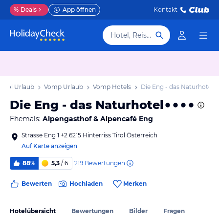
%
Deals
App öffnen
Kontakt
Hotel, Reiseziel
Tirol Urlaub
Vomp Urlaub
Vomp Hotels
Die Eng - das Naturhotel
Die Eng - das Naturhotel
Ehemals:
Alpengasthof & Alpencafé Eng
Strasse Eng 1 +2 6215 Hinterriss Tirol Österreich
Auf Karte anzeigen
219
Bewertungen
88%
5,3
/ 6
Bewerten
Hochladen
Merken
Hotelübersicht
Bewertungen
Bilder
Fragen