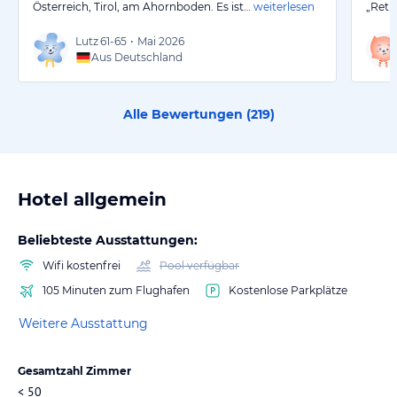
Österreich, Tirol, am Ahornboden. Es ist…
weiterlesen
„Retr
Lutz
61-65
•
Mai 2026
Aus Deutschland
Alle Bewertungen (
219
)
Hotel allgemein
Beliebteste Ausstattungen:
Wifi kostenfrei
Pool verfügbar
105 Minuten zum Flughafen
Kostenlose Parkplätze
Weitere Ausstattung
Gesamtzahl Zimmer
< 50