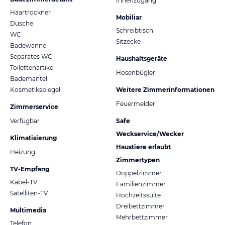
Innenzugang
Haartrockner
Mobiliar
Dusche
Schreibtisch
WC
Sitzecke
Badewanne
Separates WC
Haushaltsgeräte
Toilettenartikel
Hosenbügler
Bademantel
Kosmetikspiegel
Weitere Zimmerinformationen
Feuermelder
Zimmerservice
Verfügbar
Safe
Weckservice/Wecker
Klimatisierung
Haustiere erlaubt
Heizung
Zimmertypen
TV-Empfang
Doppelzimmer
Kabel-TV
Familienzimmer
Satelliten-TV
Hochzeitssuite
Dreibettzimmer
Multimedia
Mehrbettzimmer
Telefon