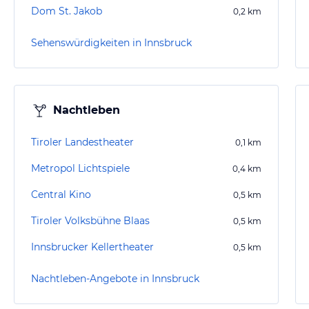
Dom St. Jakob
0,2
km
Sehenswürdigkeiten in Innsbruck
Nachtleben
Tiroler Landestheater
0,1
km
Metropol Lichtspiele
0,4
km
Central Kino
0,5
km
Tiroler Volksbühne Blaas
0,5
km
Innsbrucker Kellertheater
0,5
km
Nachtleben-Angebote in Innsbruck