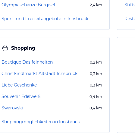
Olympiaschanze Bergisel
Stift
2,4
km
Sport- und Freizeitangebote in Innsbruck
Rest
Shopping
Boutique Das feinheiten
0,2
km
Christkindlmarkt Altstadt Innsbruck
0,3
km
Liebe Geschenke
0,3
km
Souvenir Edelweiß
0,4
km
Swarovski
0,4
km
Shoppingmöglichkeiten in Innsbruck