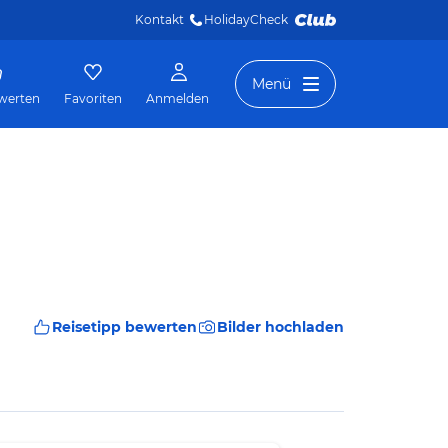
Kontakt
HolidayCheck 
Menü
werten
Favoriten
Anmelden
Reisetipp bewerten
Bilder hochladen