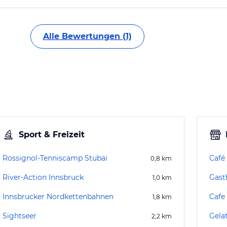
Alle Bewertungen (1)
Sport & Freizeit
Rossignol-Tenniscamp Stubai
Café
0,8
km
River-Action Innsbruck
Gast
1,0
km
Innsbrucker Nordkettenbahnen
Cafe 
1,8
km
Sightseer
Gelat
2,2
km