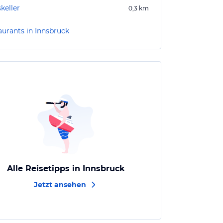
skeller
0,3
km
aurants in Innsbruck
Alle Reisetipps in Innsbruck
Jetzt ansehen