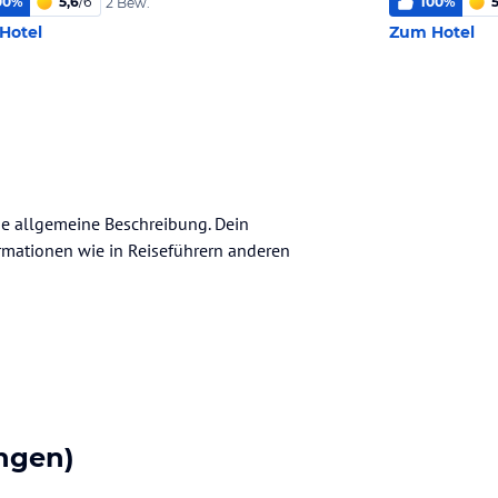
00
%
5,6
/
6
100
%
5
2 Bew.
Hotel
Zum Hotel
ine allgemeine Beschreibung. Dein
nformationen wie in Reiseführern anderen
ngen)