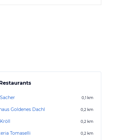
Restaurants
 Sacher
0,1
km
haus Goldenes Dachl
0,2
km
Kröll
0,2
km
eria Tomaselli
0,2
km