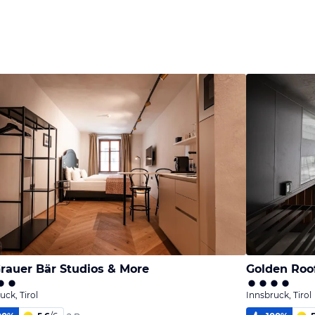
rauer Bär Studios & More
Golden Roo
uck, Tirol
Innsbruck, Tirol