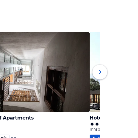
f Apartments
Hotel Engl
Innsbruck, Tirol