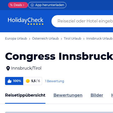
%
Deals
App herunterladen
Europa Urlaub
Österreich Urlaub
Tirol Urlaub
Innsbruck Urlaub
Congress Innsbruc
Innsbruck/Tirol
100%
5,5
/ 6
1 Bewertung
Reisetippübersicht
Bewertungen
Bilder