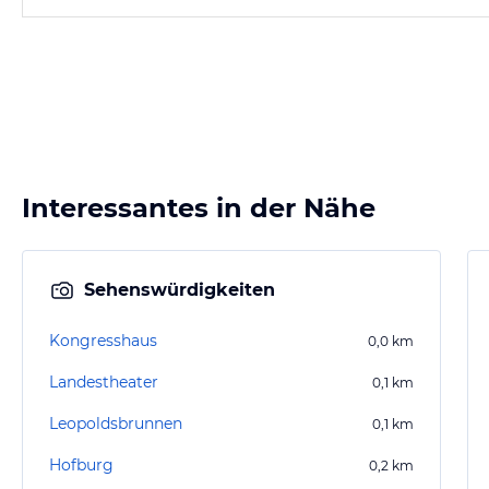
Interessantes in der Nähe
Sehenswürdigkeiten
Kongresshaus
0,0
km
Landestheater
0,1
km
Leopoldsbrunnen
0,1
km
Hofburg
0,2
km