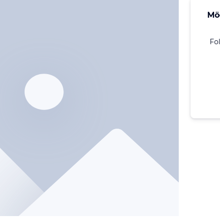
Mö
Fo