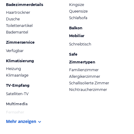
Badezimmerdetails
Kingsize
Queensize
Haartrockner
Schlafsofa
Dusche
Toilettenartikel
Balkon
Bademantel
Mobiliar
Zimmerservice
Schreibtisch
Verfügbar
Safe
Klimatisierung
Zimmertypen
Heizung
Familienzimmer
Klimaanlage
Allergikerzimmer
Schallisolierte Zimmer
TV-Empfang
Nichtraucherzimmer
Satelliten-TV
Multimedia
Fernseher
Mehr anzeigen