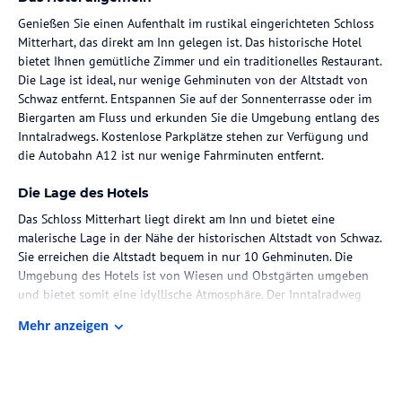
Genießen Sie einen Aufenthalt im rustikal eingerichteten Schloss
Mitterhart, das direkt am Inn gelegen ist. Das historische Hotel
bietet Ihnen gemütliche Zimmer und ein traditionelles Restaurant.
Die Lage ist ideal, nur wenige Gehminuten von der Altstadt von
Schwaz entfernt. Entspannen Sie auf der Sonnenterrasse oder im
Biergarten am Fluss und erkunden Sie die Umgebung entlang des
Inntalradwegs. Kostenlose Parkplätze stehen zur Verfügung und
die Autobahn A12 ist nur wenige Fahrminuten entfernt.
Die Lage des Hotels
Das Schloss Mitterhart liegt direkt am Inn und bietet eine
malerische Lage in der Nähe der historischen Altstadt von Schwaz.
Sie erreichen die Altstadt bequem in nur 10 Gehminuten. Die
Umgebung des Hotels ist von Wiesen und Obstgärten umgeben
und bietet somit eine idyllische Atmosphäre. Der Inntalradweg
führt direkt am Hotel vorbei und lädt zu schönen Radtouren ein.
Mehr anzeigen
Die Autobahn A12 ist nur 5 Fahrminuten entfernt, was eine gute
Anbindung für Ausflüge in die Umgebung ermöglicht.
Zimmer / Unterbringung im Hotel