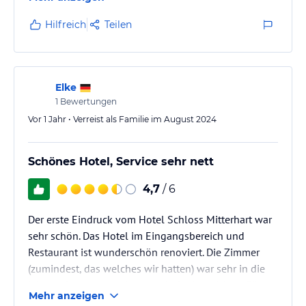
Hilfreich
Teilen
Elke
1
Bewertungen
Vor 1 Jahr • Verreist als Familie im August 2024
Schönes Hotel, Service sehr nett
4,7
/ 6
Der erste Eindruck vom Hotel Schloss Mitterhart war
sehr schön. Das Hotel im Eingangsbereich und
Restaurant ist wunderschön renoviert. Die Zimmer
(zumindest, das welches wir hatten) war sehr in die
jahre gekommen und spartanisch eingerichtet. Für
Mehr anzeigen
den Preis hätten wir ein wenig mehr Komfort