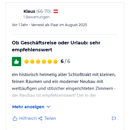
Klaus
(
66-70
)
1
Bewertungen
Vor 1 Jahr • Verreist als Paar im August 2025
Ob Geschäftsreise oder Urlaub: sehr
empfehlenswert
6
/ 6
ein historisch heimelig alter Schloßtrakt mit kleinen,
feinen Räumen und ein moderner Neubau mit
weitläufigen und stilsicher eingerichteten Zimmern -
der Neubau ist empfehlenswert! Um in der
Umgebung entweder auf Geschäftsreise gut
Mehr anzeigen
aufgehoben zu sein oder auch für einen Urlaub in
jedem Fall gut geeignet. Fein auch, dass es eine E-
Hilfreich
Teilen
Ladestation gibt!