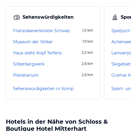
Sehenswürdigkeiten
Spor
Franziskanerkloster Schwaz
1,0
km
Spieljoc
Museum der Völker
1,9
km
Achense
Haus steht Kopf Terfens
2,5
km
Lamsenjo
Silberbergwerk
2,6
km
Skigebiet
Planetarium
2,6
km
Gramai 
Sehenswürdigkeiten in Vomp
Sport- u
Hotels in der Nähe von Schloss &
Boutique Hotel Mitterhart