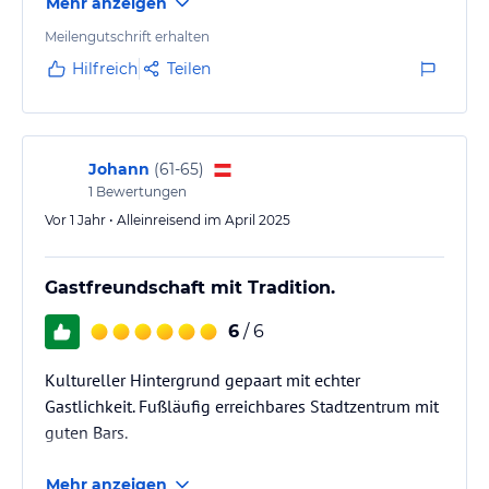
Mehr anzeigen
( die versprochene SMS kam bis heute nicht)
Meilengutschrift erhalten
Hilfreich
Teilen
Johann
(
61-65
)
1
Bewertungen
Vor 1 Jahr • Alleinreisend im April 2025
Gastfreundschaft mit Tradition.
6
/ 6
Kultureller Hintergrund gepaart mit echter
Gastlichkeit. Fußläufig erreichbares Stadtzentrum mit
guten Bars.
Mehr anzeigen