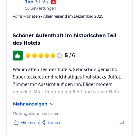
Joe
(
51-55
)
Tagen in der Woche in kulinarischen Geschichten in und aus Tirol.
56
Bewertungen
Vor 8 Monaten • Alleinreisend im Dezember 2025
Sport und Unterhaltung
Das Schloss Mitterhart liegt direkt am Inntalradweg, der sich
perfekt für schöne Radtouren entlang des Flusses eignet. Die
Schöner Aufenthalt im historischen Teil
Umgebung bietet auch viele Möglichkeiten zum Wandern und
des Hotels
Erkunden der Natur. Für Ausflüge in die Umgebung stehen Ihnen
kostenlose Parkplätze zur Verfügung. Die Autobahn A12 ist nur 5
5
/ 6
Fahrminuten entfernt und ermöglicht Ihnen eine einfache Anreise
und Abreise.
War im alten Teil des hotels. Sehr schön gemacht.
Super leckeres und reichhaltiges Frühstücks Buffet.
Hinweis:
Allgemeine und unverbindliche
Zimmer mit Aussicht auf den inn. Bäder modern
Hoteliers-/Veranstalter-/Kataloginformationen. Alle Angaben
renoviert. Alles tipptopp gepflegt und sauber. Nettes
ohne Gewähr und ohne Prüfung durch HolidayCheck. Bitte
lies vor der Buchung die verbindlichen
Angebotsdetails
des
personal.
Mehr anzeigen
jeweiligen Veranstalters.
Meilengutschrift erhalten
Hilfreich
Teilen