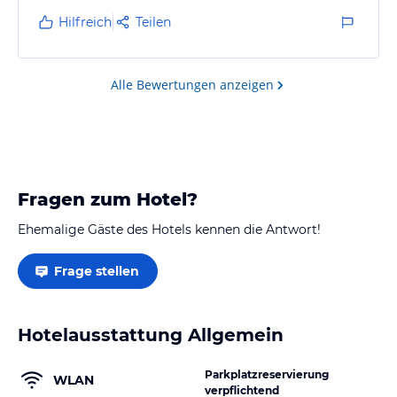
gewünscht. Die Türstöcke sind super niedrig, mein
Hilfreich
Teilen
Mann hat sich 2 x schrecklich den Kopf gestoßen
Alle Bewertungen anzeigen
Fragen zum Hotel?
Ehemalige Gäste des Hotels kennen die Antwort!
Frage stellen
Hotelausstattung Allgemein
Parkplatzreservierung
WLAN
verpflichtend