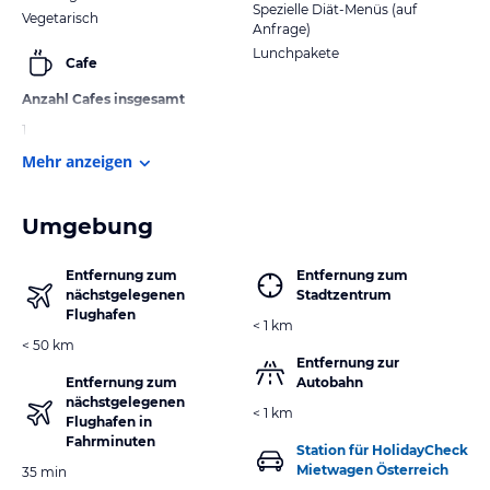
Spezielle Diät-Menüs (auf
Vegetarisch
Anfrage)
Lunchpakete
Cafe
Anzahl Cafes insgesamt
1
Mehr anzeigen
Umgebung
Entfernung zum
Entfernung zum
nächstgelegenen
Stadtzentrum
Flughafen
< 1 km
< 50 km
Entfernung zur
Entfernung zum
Autobahn
nächstgelegenen
< 1 km
Flughafen in
Fahrminuten
Station für HolidayCheck
Mietwagen Österreich
35 min