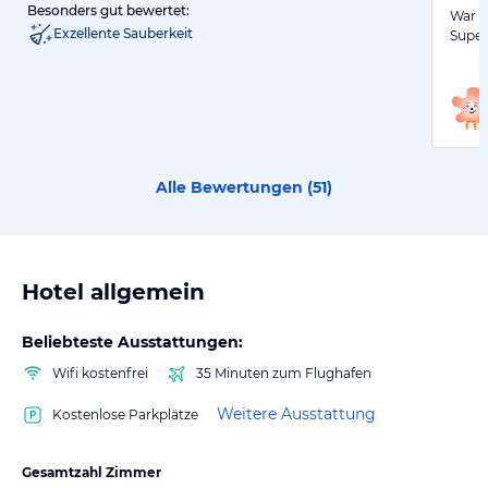
Besonders gut bewertet:
War i
Exzellente Sauberkeit
Super
Alle Bewertungen (
51
)
Hotel allgemein
Beliebteste Ausstattungen:
Wifi kostenfrei
35 Minuten zum Flughafen
Weitere Ausstattung
Kostenlose Parkplätze
Gesamtzahl Zimmer