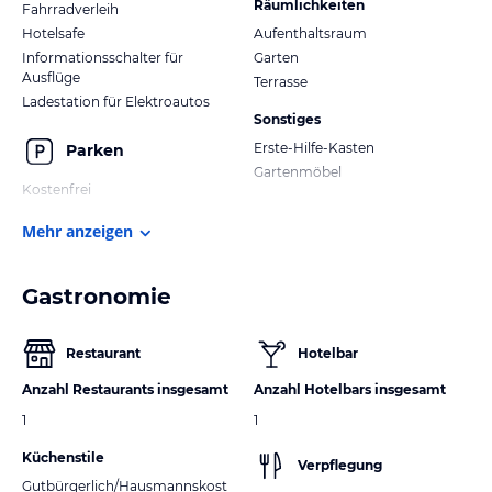
Räumlichkeiten
Fahrradverleih
Hotelsafe
Aufenthaltsraum
Informationsschalter für
Garten
Ausflüge
Terrasse
Ladestation für Elektroautos
Sonstiges
Erste-Hilfe-Kasten
Parken
Gartenmöbel
Kostenfrei
Mehr anzeigen
Gastronomie
Restaurant
Hotelbar
Anzahl Restaurants insgesamt
Anzahl Hotelbars insgesamt
1
1
Küchenstile
Verpflegung
Gutbürgerlich/Hausmannskost