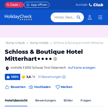
%
Deals
App öffnen
Kontakt
Hotel, Reiseziel
b
Vomp Urlaub
Vomp Hotels
Schloss & Boutique Hotel Mitterhart
Schloss & Boutique Hotel
Mitterhart
Innhöfe 3 6130 Schwaz Tirol Österreich
Auf Karte anzeigen
51
Bewertungen
100%
5,6
/ 6
Bewerten
Hochladen
Merken
Hotelübersicht
Bewertungen
Bilder
Fragen