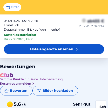
Filter
ab
455 €
03.09.2026 - 05.09.2026
Frühstück
2 ERW • 2 Nächte
Doppelzimmer, Blick auf den Innenhof
Kostenlos stornierbar
Bis 27.08.2026, 18:00
Hotelangebote
ansehen
Bewertungen
Sammle
Punkte
für Deine Hotelbewertung.
Kostenlos anmelden
Bewerten
Bilder hochladen
5,6
Sehr gut
/ 6
Schö