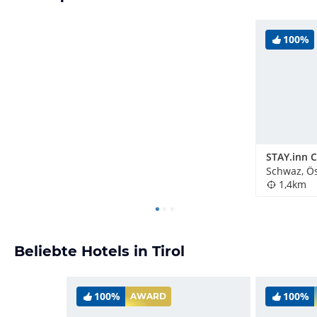
100%
Schwaz, Ös
1,4km
Beliebte Hotels in Tirol
100%
100%
AWARD