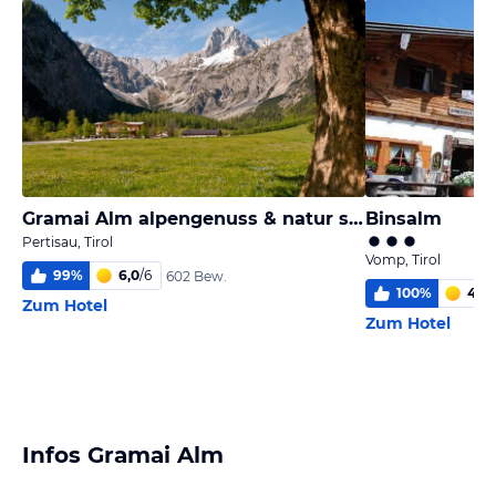
Gramai Alm alpengenuss & natur spa
Binsalm
Pertisau, Tirol
Vomp, Tirol
99
%
6,0
/
6
602 Bew.
100
%
4,0
/
Zum Hotel
Zum Hotel
Infos Gramai Alm