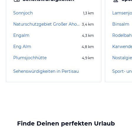
Sonnjoch
Lamsenjo
1,3
km
Naturschutzgebiet Großer Ahornboden
Binsalm
3,4
km
Engalm
Rodelbah
4,3
km
Eng Alm
Karwende
4,8
km
Plumsjochhütte
Nostalgi
4,9
km
Sehenswürdigkeiten in Pertisau
Finde Deinen perfekten Urlaub