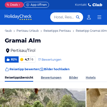
%
Deals
App öffnen
Kontakt
Hotel, Reiseziel
ol Urlaub
Pertisau Urlaub
Reisetipps Pertisau
Reisetipp Gramai Alm
Gramai Alm
Pertisau/Tirol
82%
4,7
/ 6
17 Bewertungen
Reisetipp bewerten
Bilder hochladen
Reisetippübersicht
Bewertungen
Bilder
Hotels