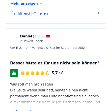
Mehr anzeigen
gestellt haben. Die Zimmer sind klein aber fein und
gut ausgestattet, das Frühstück ist gut und
Hilfreich
Teilen
reichhaltig. Die Lage für Skilangläufer und Wanderer
ist ideal, nach ca. 150 Metern steht man in der Loipe
bzw. befindet sich auf dem ersten (Winter)Wanderweg.
Die Gondel für…
Daniel
(
31-35
)
2
Bewertungen
Vor 13 Jahren • Verreist als Paar im September 2012
Besser hätte es für uns nicht sein können!
5,7
/ 6
Was soll man Groß sagen
Die Leute waren sehr nett, nervten einen nicht
permanent, wenn man Hilfe benötigt sind sie jedoch
direkt hilfsbereit zur Stelle (Zb Tischreservierung und
Beratung im Bezug auf Restaurants).