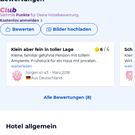
Sammle
Punkte
für Deine Hotelbewertung.
Kostenlos anmelden
Bewerten
Bilder hochladen
Klein aber fein in toller Lage
6
/ 6
Schö
Kleine, familiär geführte Pension mit tollem
Klein
Ampiente. Frühstück für ein Haus mit privaten…
Wirts
weiterlesen
weite
Jürgen
41-45
•
März 2018
Aus Deutschland
Alle Bewertungen (
8
)
Hotel allgemein