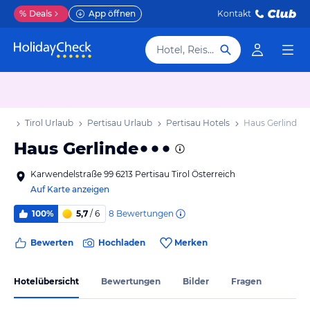
%
Deals
App öffnen
Kontakt
Hotel, Reiseziel
aub
Tirol Urlaub
Pertisau Urlaub
Pertisau Hotels
Haus Gerlinde
Haus Gerlinde
Karwendelstraße 99 6213 Pertisau Tirol Österreich
Auf Karte anzeigen
8
Bewertungen
100%
5,7
/ 6
Bewerten
Hochladen
Merken
Hotelübersicht
Bewertungen
Bilder
Fragen