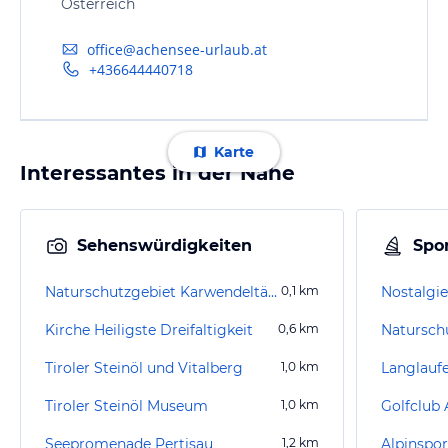
Österreich
office@achensee-urlaub.at
+436644440718
Karte
Interessantes in der Nähe
Sehenswürdigkeiten
Spor
Naturschutzgebiet Karwendeltäler
0,1
km
Nostalgi
Kirche Heiligste Dreifaltigkeit
0,6
km
Naturschu
Tiroler Steinöl und Vitalberg
1,0
km
Langlaufe
Tiroler Steinöl Museum
1,0
km
Golfclub
Seepromenade Pertisau
1,2
km
Alpinspo