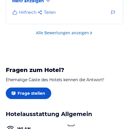
Mehr anzeigen
Dieser Urlaub war für uns Perfekt und wir werden
wieder kommen.
Hilfreich
Teilen
Mehr braucht man nicht zu sagen.
Alle Bewertungen anzeigen
Fragen zum Hotel?
Ehemalige Gäste des Hotels kennen die Antwort!
Frage stellen
Hotelausstattung Allgemein
WLAN