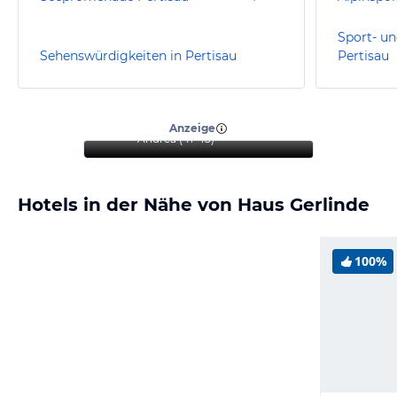
Sport- un
Sehenswürdigkeiten in Pertisau
Pertisau
“
Ideal zum Entspannen mit
ausgezeichnetem Essen
”
Anzeige
Andrea
(
41-45
)
Hotels in der Nähe von Haus Gerlinde
100%